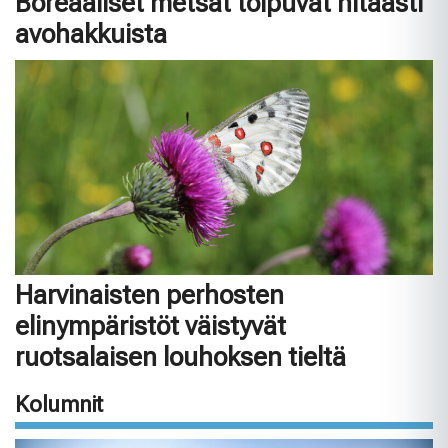
Boreaaliset metsät toipuvat hitaasti
avohakkuista
Harvinaisten perhosten
elinympäristöt väistyvät
ruotsalaisen louhoksen tieltä
Kolumnit