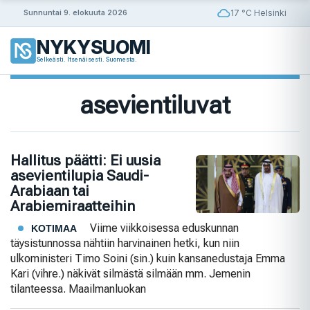
Siirry
17 °C Helsinki
Sunnuntai 9. elokuuta 2026
sisältöön
NYKYSUOMI
Selkeästi. Itsenäisesti. Suomesta.
asevientiluvat
Hallitus päätti: Ei uusia
asevientilupia Saudi-
Arabiaan tai
Arabiemiraatteihin
Viime viikkoisessa eduskunnan
KOTIMAA
täysistunnossa nähtiin harvinainen hetki, kun niin
ulkoministeri Timo Soini (sin.) kuin kansanedustaja Emma
Kari (vihre.) näkivät silmästä silmään mm. Jemenin
tilanteessa. Maailmanluokan