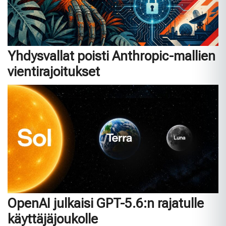
Yhdysvallat poisti Anthropic-mallien
vientirajoitukset
OpenAI julkaisi GPT-5.6:n rajatulle
käyttäjäjoukolle