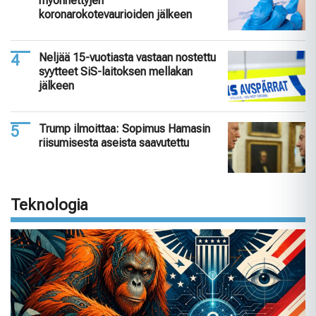
myönnettyjen
koronarokotevaurioiden jälkeen
Neljää 15-vuotiasta vastaan nostettu
syytteet SiS-laitoksen mellakan
jälkeen
Trump ilmoittaa: Sopimus Hamasin
riisumisesta aseista saavutettu
Teknologia