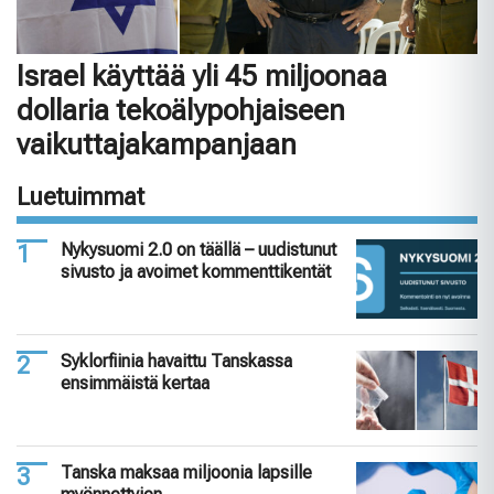
Israel käyttää yli 45 miljoonaa
dollaria tekoälypohjaiseen
vaikuttajakampanjaan
Luetuimmat
Nykysuomi 2.0 on täällä – uudistunut
sivusto ja avoimet kommenttikentät
Syklorfiinia havaittu Tanskassa
ensimmäistä kertaa
Tanska maksaa miljoonia lapsille