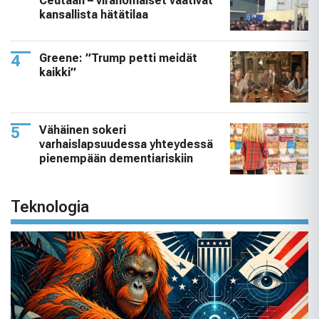
Ceutaan – viranomaiset vaativat
kansallista hätätilaa
Greene: ”Trump petti meidät
kaikki”
Vähäinen sokeri
varhaislapsuudessa yhteydessä
pienempään dementiariskiin
Teknologia