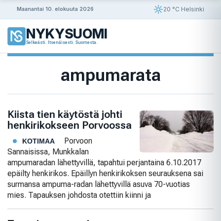
Siirry
20 °C Helsinki
Maanantai 10. elokuuta 2026
sisältöön
NYKYSUOMI
Selkeästi. Itsenäisesti. Suomesta.
ampumarata
Kiista tien käytöstä johti
henkirikokseen Porvoossa
Porvoon
KOTIMAA
Sannaisissa, Munkkalan
ampumaradan lähettyvillä, tapahtui perjantaina 6.10.2017
epäilty henkirikos. Epäillyn henkirikoksen seurauksena sai
surmansa ampuma-radan lähettyvillä asuva 70-vuotias
mies. Tapauksen johdosta otettiin kiinni ja