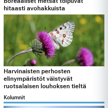
Boreaaliset metsät toipuvat
hitaasti avohakkuista
Harvinaisten perhosten
elinympäristöt väistyvät
ruotsalaisen louhoksen tieltä
Kolumnit