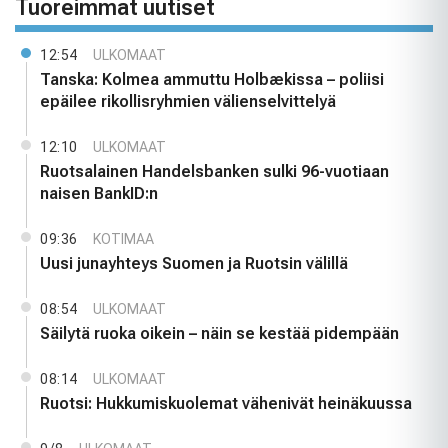
Tuoreimmat uutiset
12:54
ULKOMAAT
Tanska: Kolmea ammuttu Holbækissa – poliisi
epäilee rikollisryhmien välienselvittelyä
12:10
ULKOMAAT
Ruotsalainen Handelsbanken sulki 96-vuotiaan
naisen BankID:n
09:36
KOTIMAA
Uusi junayhteys Suomen ja Ruotsin välillä
08:54
ULKOMAAT
Säilytä ruoka oikein – näin se kestää pidempään
08:14
ULKOMAAT
Ruotsi: Hukkumiskuolemat vähenivät heinäkuussa