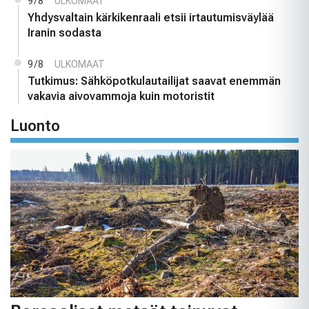
9/8
ULKOMAAT
Yhdysvaltain kärkikenraali etsii irtautumisväylää
Iranin sodasta
9/8
ULKOMAAT
Tutkimus: Sähköpotkulautailijat saavat enemmän
vakavia aivovammoja kuin motoristit
Luonto