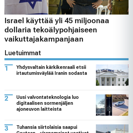
Israel käyttää yli 45 miljoonaa
dollaria tekoälypohjaiseen
vaikuttajakampanjaan
Luetuimmat
Yhdysvaltain kärkikenraali etsii
irtautumisväylää Iranin sodasta
Uusi valvontateknologia luo
digitaalisen sormenjäljen
ajoneuvon laitteista
Tuhansia siirtolaisia saapui