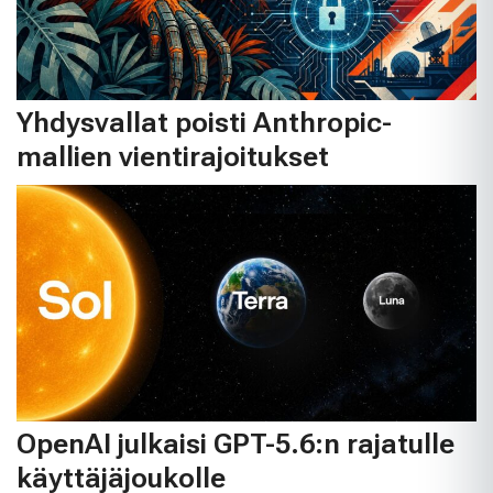
Yhdysvallat poisti Anthropic-
mallien vientirajoitukset
OpenAI julkaisi GPT-5.6:n rajatulle
käyttäjäjoukolle