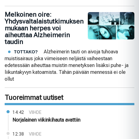
Melkoinen oire:
Yhdysvaltalaistutkimuksen
mukaan herpes voi
aiheuttaa Alzheimerin
taudin
Alzheimerin tauti on aivoja tuhoava
TOTTAKO?
muistisairaus joka viimeiseen neljästä vaiheestaan
edetessään aiheuttaa muistin menetyksen lisäksi puhe- ja
liikuntakyvyn katoamista. Tähän päivään mennessä ei ole
ollut
Tuoreimmat uutiset
14:42
VIIHDE
Norjalainen viikinkihauta avattiin
12:38
VIIHDE