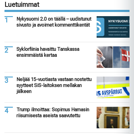
Luetuimmat
Nykysuomi 2.0 on täällä – uudistunut
sivusto ja avoimet kommenttikentät
Syklorfiinia havaittu Tanskassa
ensimmäistä kertaa
Neljää 15-vuotiasta vastaan nostettu
syytteet SiS-laitoksen mellakan
jälkeen
Trump ilmoittaa: Sopimus Hamasin
riisumisesta aseista saavutettu