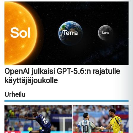
OpenAI julkaisi GPT-5.6:n rajatulle
käyttäjäjoukolle
Urheilu