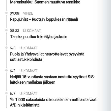
Merenkurkku: Suomen muuttuva rannikko
09:08
VIIHDE
Rapujuhlat – Ruotsin loppukesän rituaali
08:33
ULKOMAAT
Tanska puuttuu tekoälyhuijauksiin
6/8
ULKOMAAT
Puola ja Yhdysvallat neuvottelevat pysyvistä
sotilastukikohdista
6/8
ULKOMAAT
Neljää 15-vuotiasta vastaan nostettu syytteet SiS-
laitoksen mellakan jälkeen
6/8
ULKOMAAT
Yli 1 000 saksalaista oikeusalan ammattilaista vaatii
AfD:n kieltämistä