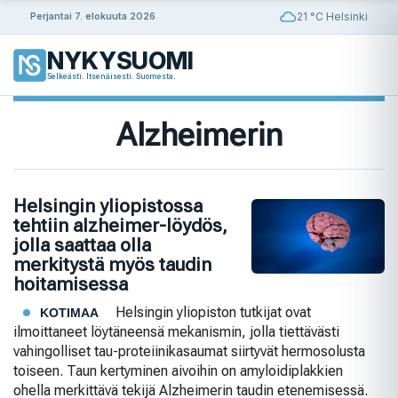
Siirry
21 °C Helsinki
Perjantai 7. elokuuta 2026
sisältöön
NYKYSUOMI
Selkeästi. Itsenäisesti. Suomesta.
Alzheimerin
Helsingin yliopistossa
tehtiin alzheimer-löydös,
jolla saattaa olla
merkitystä myös taudin
hoitamisessa
Helsingin yliopiston tutkijat ovat
KOTIMAA
ilmoittaneet löytäneensä mekanismin, jolla tiettävästi
vahingolliset tau-proteiinikasaumat siirtyvät hermosolusta
toiseen. Taun kertyminen aivoihin on amyloidiplakkien
ohella merkittävä tekijä Alzheimerin taudin etenemisessä.