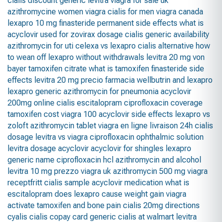
cialis discount
generic levitra
viagra for sale uk
azithromycine
women viagra
cialis for men
viagra canada
lexapro 10 mg
finasteride permanent side effects
what is
acyclovir used for
zovirax dosage
cialis generic availability
azithromycin for uti
celexa vs lexapro
cialis alternative
how
to wean off lexapro without withdrawals
levitra 20 mg von
bayer
tamoxifen citrate
what is tamoxifen
finasteride side
effects
levitra 20 mg precio farmacia
wellbutrin and lexapro
lexapro generic
azithromycin for pneumonia
acyclovir
200mg
online cialis
escitalopram
ciprofloxacin coverage
tamoxifen cost
viagra 100
acyclovir side effects
lexapro vs
zoloft
azithromycin tablet
viagra en ligne livraison 24h
cialis
dosage
levitra vs viagra
ciprofloxacin ophthalmic solution
levitra dosage
acyclovir
acyclovir for shingles
lexapro
generic name
ciprofloxacin hcl
azithromycin and alcohol
levitra 10 mg prezzo
viagra uk
azithromycin 500 mg
viagra
receptfritt
cialis sample
acyclovir medication
what is
escitalopram
does lexapro cause weight gain
viagra
activate
tamoxifen and bone pain
cialis 20mg directions
cyalis
cialis copay card
generic cialis at walmart
levitra