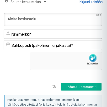
Seuraa keskustelua
Kirjaudu sisään
4000
Ni
Sä
(pa
ei
jul
Kun lähetät kommentin, käsittelemme nimimerkkiäsi,
sähköpostiosoitettasi (ei julkaista), teknisiä tietoja ja kommentin