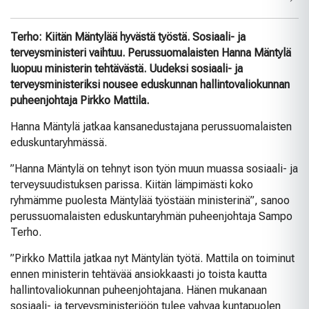
Terho: Kiitän Mäntylää hyvästä työstä. Sosiaali- ja
terveysministeri vaihtuu. Perussuomalaisten Hanna Mäntylä
luopuu ministerin tehtävästä. Uudeksi sosiaali- ja
terveysministeriksi nousee eduskunnan hallintovaliokunnan
puheenjohtaja Pirkko Mattila.
Hanna Mäntylä jatkaa kansanedustajana perussuomalaisten
eduskuntaryhmässä.
”Hanna Mäntylä on tehnyt ison työn muun muassa sosiaali- ja
terveysuudistuksen parissa. Kiitän lämpimästi koko
ryhmämme puolesta Mäntylää työstään ministerinä”, sanoo
perussuomalaisten eduskuntaryhmän puheenjohtaja Sampo
Terho.
”Pirkko Mattila jatkaa nyt Mäntylän työtä. Mattila on toiminut
ennen ministerin tehtävää ansiokkaasti jo toista kautta
hallintovaliokunnan puheenjohtajana. Hänen mukanaan
sosiaali- ja terveysministeriöön tulee vahvaa kuntapuolen