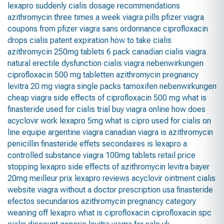
lexapro suddenly
cialis dosage recommendations
azithromycin three times a week
viagra pills
pfizer viagra
coupons from pfizer
viagra sans ordonnance
ciprofloxacin
drops
cialis patent expiration
how to take cialis
azithromycin 250mg tablets 6 pack
canadian cialis
viagra
natural
erectile dysfunction cialis
viagra nebenwirkungen
ciprofloxacin 500 mg tabletten
azithromycin pregnancy
levitra 20 mg
viagra single packs
tamoxifen nebenwirkungen
cheap viagra
side effects of ciprofloxacin 500 mg
what is
finasteride used for
cialis trial
buy viagra online
how does
acyclovir work
lexapro 5mg
what is cipro used for
cialis on
line
equipe argentine viagra
canadian viagra
is azithromycin
penicillin
finasteride effets secondaires
is lexapro a
controlled substance
viagra 100mg tablets retail price
stopping lexapro
side effects of azithromycin
levitra bayer
20mg meilleur prix
lexapro reviews
acyclovir ointment
cialis
website
viagra without a doctor prescription usa
finasteride
efectos secundarios
azithromycin pregnancy category
weaning off lexapro
what is ciprofloxacin
ciprofloxacin spc