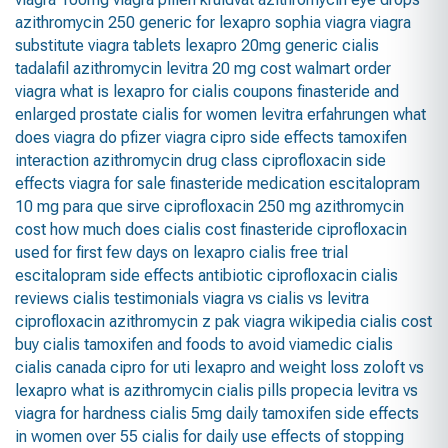
azithromycin 250
generic for lexapro
sophia viagra
viagra
substitute
viagra tablets
lexapro 20mg
generic cialis
tadalafil
azithromycin
levitra 20 mg cost walmart
order
viagra
what is lexapro for
cialis coupons
finasteride and
enlarged prostate
cialis for women
levitra erfahrungen
what
does viagra do
pfizer viagra
cipro side effects
tamoxifen
interaction
azithromycin drug class
ciprofloxacin side
effects
viagra for sale
finasteride medication
escitalopram
10 mg para que sirve
ciprofloxacin 250 mg
azithromycin
cost
how much does cialis cost
finasteride
ciprofloxacin
used for
first few days on lexapro
cialis free trial
escitalopram side effects
antibiotic ciprofloxacin
cialis
reviews
cialis testimonials
viagra vs cialis vs levitra
ciprofloxacin
azithromycin z pak
viagra wikipedia
cialis cost
buy cialis
tamoxifen and foods to avoid
viamedic cialis
cialis canada
cipro for uti
lexapro and weight loss
zoloft vs
lexapro
what is azithromycin
cialis pills
propecia
levitra vs
viagra for hardness
cialis 5mg daily
tamoxifen side effects
in women over 55
cialis for daily use
effects of stopping