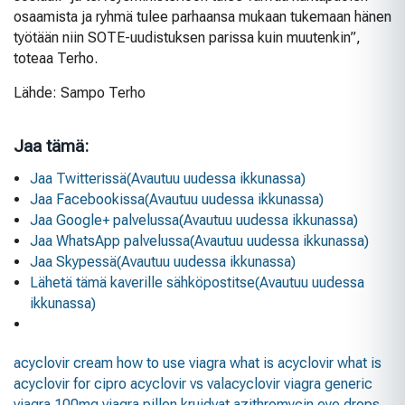
osaamista ja ryhmä tulee parhaansa mukaan tukemaan hänen
työtään niin SOTE-uudistuksen parissa kuin muutenkin”,
toteaa Terho.
Lähde: Sampo Terho
Jaa tämä:
Jaa Twitterissä(Avautuu uudessa ikkunassa)
Jaa Facebookissa(Avautuu uudessa ikkunassa)
Jaa Google+ palvelussa(Avautuu uudessa ikkunassa)
Jaa WhatsApp palvelussa(Avautuu uudessa ikkunassa)
Jaa Skypessä(Avautuu uudessa ikkunassa)
Lähetä tämä kaverille sähköpostitse(Avautuu uudessa
ikkunassa)
acyclovir cream
how to use viagra
what is acyclovir
what is
acyclovir for
cipro
acyclovir vs valacyclovir
viagra
generic
viagra 100mg
viagra pillen kruidvat
azithromycin eye drops