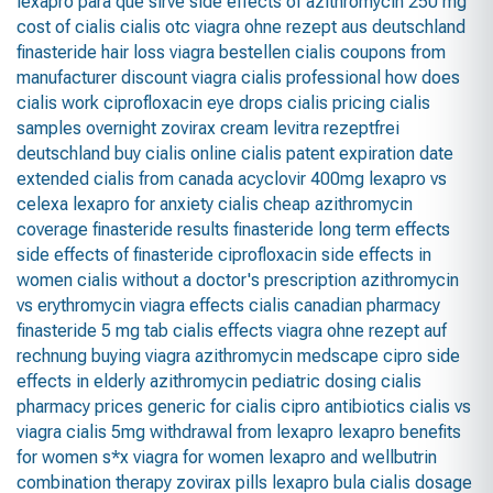
lexapro para que sirve
side effects of azithromycin 250 mg
cost of cialis
cialis otc
viagra ohne rezept aus deutschland
finasteride hair loss
viagra bestellen
cialis coupons from
manufacturer
discount viagra
cialis professional
how does
cialis work
ciprofloxacin eye drops
cialis pricing
cialis
samples overnight
zovirax cream
levitra rezeptfrei
deutschland
buy cialis online
cialis patent expiration date
extended
cialis from canada
acyclovir 400mg
lexapro vs
celexa
lexapro for anxiety
cialis cheap
azithromycin
coverage
finasteride results
finasteride long term effects
side effects of finasteride
ciprofloxacin side effects in
women
cialis without a doctor's prescription
azithromycin
vs erythromycin
viagra effects
cialis canadian pharmacy
finasteride 5 mg tab
cialis effects
viagra ohne rezept auf
rechnung
buying viagra
azithromycin medscape
cipro side
effects in elderly
azithromycin pediatric dosing
cialis
pharmacy prices
generic for cialis
cipro antibiotics
cialis vs
viagra
cialis 5mg
withdrawal from lexapro
lexapro benefits
for women
s*x viagra for women
lexapro and wellbutrin
combination therapy
zovirax pills
lexapro bula
cialis dosage