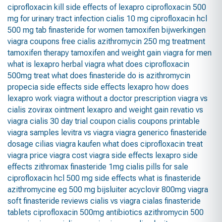
ciprofloxacin kill
side effects of lexapro
ciprofloxacin 500
mg for urinary tract infection
cialis 10 mg
ciprofloxacin hcl
500 mg tab
finasteride for women
tamoxifen bijwerkingen
viagra coupons
free cialis
azithromycin 250 mg treatment
tamoxifen therapy
tamoxifen and weight gain
viagra for men
what is lexapro
herbal viagra
what does ciprofloxacin
500mg treat
what does finasteride do
is azithromycin
propecia side effects
side effects lexapro
how does
lexapro work
viagra without a doctor prescription
viagra vs
cialis
zovirax ointment
lexapro and weight gain
revatio vs
viagra
cialis 30 day trial coupon
cialis coupons printable
viagra samples
levitra vs viagra
viagra generico
finasteride
dosage
cilias
viagra kaufen
what does ciprofloxacin treat
viagra price
viagra cost
viagra side effects
lexapro side
effects
zithromax
finasteride 1mg
cialis pills for sale
ciprofloxacin hcl 500 mg side effects
what is finasteride
azithromycine eg 500 mg bijsluiter
acyclovir 800mg
viagra
soft
finasteride reviews
cialis vs viagra
cialas
finasteride
tablets
ciprofloxacin 500mg antibiotics
azithromycin 500