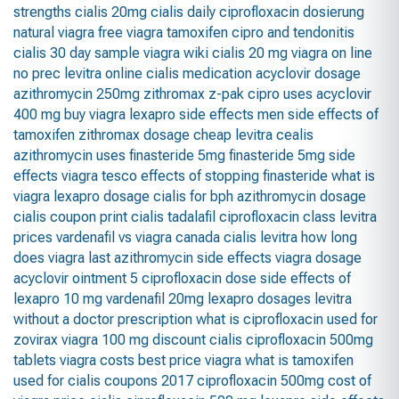
strengths
cialis 20mg
cialis daily
ciprofloxacin dosierung
natural viagra
free viagra
tamoxifen
cipro and tendonitis
cialis 30 day sample
viagra wiki
cialis 20 mg
viagra on line
no prec
levitra online
cialis medication
acyclovir dosage
azithromycin 250mg
zithromax z-pak
cipro uses
acyclovir
400 mg
buy viagra
lexapro side effects men
side effects of
tamoxifen
zithromax dosage
cheap levitra
cealis
azithromycin uses
finasteride 5mg
finasteride 5mg side
effects
viagra tesco
effects of stopping finasteride
what is
viagra
lexapro dosage
cialis for bph
azithromycin dosage
cialis coupon print
cialis tadalafil
ciprofloxacin class
levitra
prices
vardenafil vs viagra
canada cialis
levitra
how long
does viagra last
azithromycin side effects
viagra dosage
acyclovir ointment 5
ciprofloxacin dose
side effects of
lexapro 10 mg
vardenafil 20mg
lexapro dosages
levitra
without a doctor prescription
what is ciprofloxacin used for
zovirax
viagra 100 mg
discount cialis
ciprofloxacin 500mg
tablets
viagra costs
best price viagra
what is tamoxifen
used for
cialis coupons 2017
ciprofloxacin 500mg
cost of