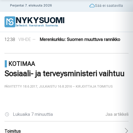
Siirry
Sää ei saatavilla
Perjantai 7. elokuuta 2026
sisältöön
NYKYSUOMI
14:56
Puola ja Yhdysvallat neuvottelevat
ULKOMAAT
—
Selkeästi. Itsenäisesti. Suomesta.
pysyvistä sotilastukikohdista
14:42
Norjalainen viikinkihauta avattiin
VIIHDE
—
12:38
Merenkurkku: Suomen muuttuva rannikko
VIIHDE
—
09:08
Rapujuhlat – Ruotsin loppukesän rituaali
VIIHDE
—
08:33
Tanska puuttuu tekoälyhuijauksiin
ULKOMAAT
—
14:56
Puola ja Yhdysvallat neuvottelevat
ULKOMAAT
—
KOTIMAA
pysyvistä sotilastukikohdista
14:42
Norjalainen viikinkihauta avattiin
VIIHDE
—
Sosiaali- ja terveysministeri vaihtuu
PÄIVITETTY 18.6.2017
,
JULKAISTU 16.8.2016
– KIRJOITTAJA TOIMITUS
Lukuaika 7 minuuttia
Jaa artikkeli
Toimitus