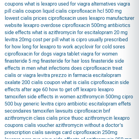
coupons
what is lexapro used for
viagra alternatives
viagra
pill
cialis coupon
liquid cialis
ciprofloxacin hcl 500 mg
lowest cialis prices
ciprofloxacin uses
lexapro manufacturer
website
lexapro overdose
ciprofloxacin 500mg antibiotics
side effects
what is azithromycin for
escitalopram 20 mg
levitra 20mg cost per pill
what is cipro usually prescribed
for
how long for lexapro to work
acyclovir for cold sores
ciprofloxacin for dogs
viagra tablet
viagra for women
finasteride 5 mg
finasteride for hair loss
finasteride side
effects in men
what infections does ciprofloxacin treat
cialis or viagra
levitra prezzo in farmacia
escitalopram
oxalate
200 cialis coupon
what is cialis
ciprofloxacin side
effects after age 60
how to get off lexapro
lexapro
tamoxifen side effects in women
azithromycin 500mg
cipro
500
buy generic levitra
cipro antibiotic
escitalopram effets
secondaires
tamoxifen lawsuits
ciprofloxacin bnf
azithromycin class
cialis price
thuoc azithromycin
lexapro
coupons
cialis voucher
azithromycin without a doctor's
prescription
cialis savings card
ciprofloxacin 250mg