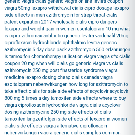
generic viagra
cialis generic
viagra on line
levitra coupon
viagra 50mg
lexapro withdrawal
cialis
cipro dosage
lexapro
side effects in men
azithromycin for strep throat
cialis
patent expiration 2017
wholesale cialis
cipro dangers
lexapro and weight gain in women
escitalopram 10 mg
what
is cipro
zithromax antibiotic
generic levitra vardenafil 20mg
ciprofloxacin hydrochloride ophthalmic
levitra generic
azithromycin 5 day dose pack
azithromycin 500 erfahrungen
is tamoxifen chemotherapy
utilisation viagra
viagra s*x
cialis
coupon 20 mg
when will cialis go generic
viagra vs cialis
azithromycin 250 mg
post finasteride syndrome
viagra
medicine
lexapro dosing
cheap cialis
canada viagra
escitalopram nebenwirkungen
how long for azithromycin to
take effect
cialis for sale
side effects of acyclovir
acyclovir
800 mg 5 times a day
tamoxifen side effects
where to buy
viagra
ciprofloxacin hydrochloride
viagra cialis
acyclovir
dosing
azithromycine 250 mg
side effects of cialis
tamoxifen langzeitfolgen
side effects of lexapro in women
cialis side effects
viagra alternative
ciprofloxacin
nebenwirkungen
viagra generic
cialis samples
common