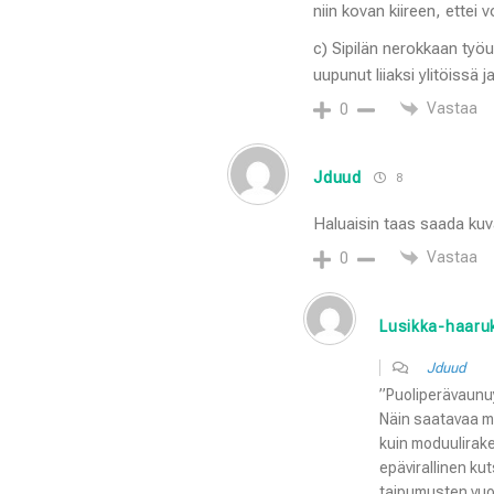
niin kovan kiireen, ettei
c) Sipilän nerokkaan ty
uupunut liiaksi ylitöissä
Vastaa
0
Jduud
8
Haluaisin taas saada kuv
Vastaa
0
Lusikka-haaru
Jduud
”Puoliperävaunuy
Näin saatavaa m
kuin moduulirak
epävirallinen ku
taipumusten vuo