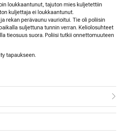
oin loukkaantunut, tajuton mies kuljetettiin
on kuljettaja ei loukkaantunut.
ja rekan perävaunu vaurioitui. Tie oli poliisin
alla suljettuna tunnin verran. Keliolosuhteet
la tieosuus suora. Poliisi tutkii onnettomuuteen
iity tapaukseen.