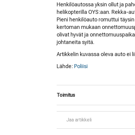
Henkilöautossa yksin ollut ja pah
helikopterilla OYS:aan. Rekka-aut
Pieni henkilöauto romuttui täysin 
kertoman mukaan onnettomuuspaik
olivat hyvät ja onnettomuuspaikal
johtaneita syitä.
Artikkelin kuvassa oleva auto ei l
Lähde:
Poliisi
Toimitus
Jaa artikkeli