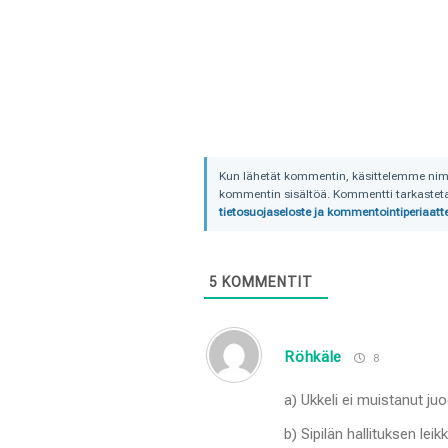
Kun lähetät kommentin, käsittelemme nimime
kommentin sisältöä. Kommentti tarkastetaa
tietosuojaseloste ja kommentointiperiaatte
5
KOMMENTIT
Röhkäle
8
a) Ukkeli ei muistanut juo
b) Sipilän hallituksen lei