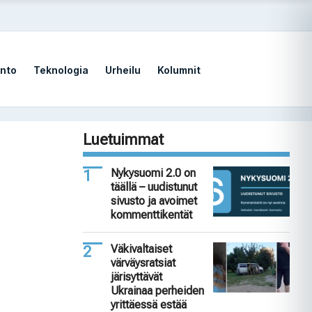
nto
Teknologia
Urheilu
Kolumnit
Luetuimmat
Nykysuomi 2.0 on
täällä – uudistunut
sivusto ja avoimet
kommenttikentät
Väkivaltaiset
värväysratsiat
järisyttävät
Ukrainaa perheiden
yrittäessä estää