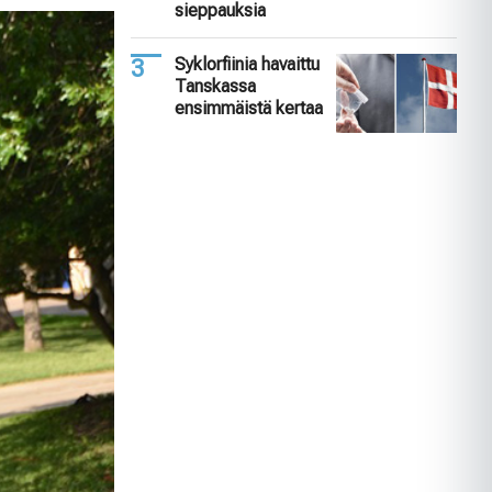
sieppauksia
Syklorfiinia havaittu
Tanskassa
ensimmäistä kertaa