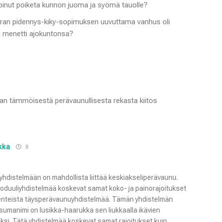
 voinut poiketa kunnon juoma ja syömä tauolle?
öuran pidennys-kiky-sopimuksen uuvuttama vanhus oli
 ja menetti ajokuntonsa?
an tämmöisestä perävaunullisesta rekasta kiitos
kka
8
hdistelmään on mahdollista liittää keskiakseliperävaunu.
oduuliyhdistelmää koskevat samat koko- ja painorajoitukset
enteista täysperävaunuyhdistelmää. Tämän yhdistelmän
tsumanimi on lusikka-haarukka sen liukkaalla ikävien
ksi. Tätä yhdistelmää koskevat samat rajoitukset kuin