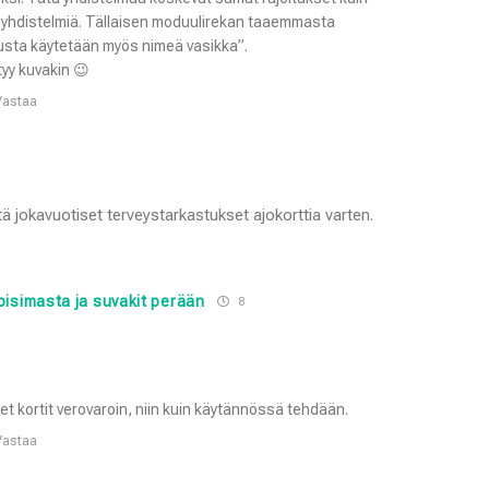
iyhdistelmiä. Tällaisen moduulirekan taaemmasta
usta käytetään myös nimeä vasikka”.
tyy kuvakin 😉
Vastaa
tä jokavuotiset terveystarkastukset ajokorttia varten.
loisimasta ja suvakit perään
8
set kortit verovaroin, niin kuin käytännössä tehdään.
Vastaa