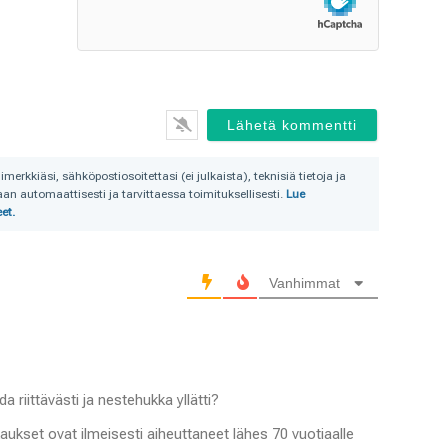
julkaista)*
rkkiäsi, sähköpostiosoitettasi (ei julkaista), teknisiä tietoja ja
n automaattisesti ja tarvittaessa toimituksellisesti.
Lue
et.
Vanhimmat
da riittävästi ja nestehukka yllätti?
kkaukset ovat ilmeisesti aiheuttaneet lähes 70 vuotiaalle