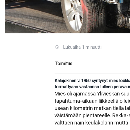
Lukuaika 1 minuutti
Toimitus
Kalajokinen v. 1950 syntynyt mies loukka
törmättyään vastaansa tulleen perävau
Mies oli ajamassa Ylivieskan suu
tapahtuma-aikaan liikkeellä olle
usean kilometrin matkan tiellä lai
väistämään pientareelle. Rekka-au
välttäen näin keulakolarin mutt