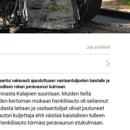
Jaa artikkeli
antui vakavasti ajauduttuaan vastaantulijoiden kaistalle ja
nullisen rekan perävaunun kulmaan.
nnasta Kalajoen suuntaan. Muiden tiellä
iden kertoman mukaan henkilöauto oli seilannut
dasta laitaan ja vastaantulijat olivat joutuneet
ton kuljettaja ehti väistää kaistalleen tulleen
a henkilöauto törmäsi perävaunun etukulmaan.