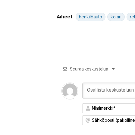
Aiheet:
henkilöauto
kolari
re
Seuraa keskustelua