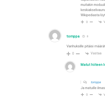
muitakin moduul
keskiakselivaun
Wikipediasta löy
0
tomppa
8
Vanhuksille pitäisi määrä
Vastaa
0
Matut hiiteen 
tomppa
Ja matuille ilma
0