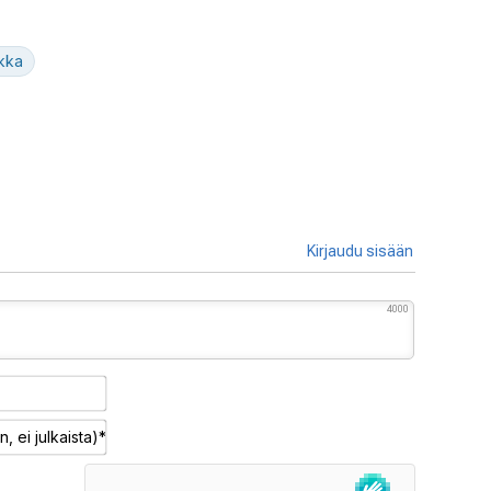
kka
Kirjaudu sisään
4000
Nimimerkki*
Sähköposti
(pakollinen,
ei