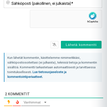
Sä
(pa
ei
jul
Kun lähetät kommentin, käsittelemme nimimerkkiäsi,
sähköpostiosoitettasi (ei julkaista), teknisiä tietoja ja kommentin
sisältöä. Kommentti tarkastetaan automaattisesti ja tarvittaessa
toimituksellisesti.
Lue tietosuojaseloste ja
kommentointiperiaatteet.
2
KOMMENTIT
Vanhimmat