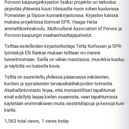
Porvoon kaupunginkirjaston lisäksi projektin on tarkoitus
järjestää yhteensä kuusi tilaisuutta myös siihen kuuluvissa
Pornaisten ja Sipoon kunnankirjastoissa. Kirjaston kanssa
mukana projektissa toimivat SPR, Haaga-Helia
ammattikorkeakoulu, Multicultural Association of Porvoo ja
Porvoon kaupungin maahanmuuttajapalvelut.
Telttaa esitelleiden kirjastonhoitaja Tetta Korhosen ja SPR-
työntekijä Elli Rankan mukaan telttaan voi mennä
tunnelmoimaan. Siellä on vähän maistiaisia, musiikkia kuuluu
ja näytöltä voi katsella kuvia.
Teltta on suunniteltu yhdessä pääasiassa irakilaisten,
kurdien ja syyrialaisten turvapaikanhakijoiden toimesta.
Aluehallintovirasto linjaa, että moniaistilliset tapahtumat
eivät edellytä laajaa kielen osaamista, vaan tapahtumissa
käytetään enimmäkseen muita viestintätapoja ja keinoja kuin
kieltä.
1,563 total views, 1 views today