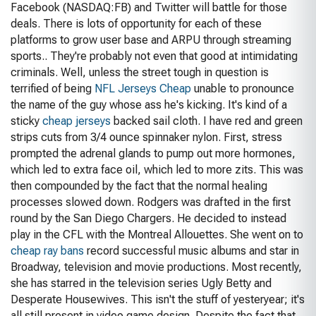
Facebook (NASDAQ:FB) and Twitter will battle for those
deals. There is lots of opportunity for each of these
platforms to grow user base and ARPU through streaming
sports.. They're probably not even that good at intimidating
criminals. Well, unless the street tough in question is
terrified of being
NFL Jerseys Cheap
unable to pronounce
the name of the guy whose ass he's kicking. It's kind of a
sticky
cheap jerseys
backed sail cloth. I have red and green
strips cuts from 3/4 ounce spinnaker nylon. First, stress
prompted the adrenal glands to pump out more hormones,
which led to extra face oil, which led to more zits. This was
then compounded by the fact that the normal healing
processes slowed down. Rodgers was drafted in the first
round by the San Diego Chargers. He decided to instead
play in the CFL with the Montreal Allouettes. She went on to
cheap ray bans
record successful music albums and star in
Broadway, television and movie productions. Most recently,
she has starred in the television series Ugly Betty and
Desperate Housewives. This isn't the stuff of yesteryear; it's
all still present in video game design. Despite the fact that