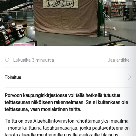
Lukuaika 3 minuuttia
Jaa artikkeli
Toimitus
Porvoon kaupunginkirjastossa voi tällä hetkellä tutustua
telttasaunan näköiseen rakennelmaan. Se ei kuitenkaan ole
telttasauna, vaan moniaistinen teltta.
Teltta on osa Aluehallintoviraston rahoittamaa yksi maailma
– monta kulttuuria tapahtumasarjaa, jonka päätavoitteena on
tarjota alueelle muuttaneille uusille asukkaille tilaisuus