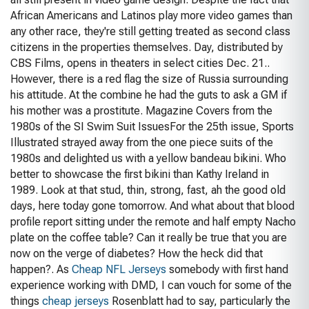
African Americans and Latinos play more video games than
any other race, they're still getting treated as second class
citizens in the properties themselves. Day, distributed by
CBS Films, opens in theaters in select cities Dec. 21..
However, there is a red flag the size of Russia surrounding
his attitude. At the combine he had the guts to ask a GM if
his mother was a prostitute. Magazine Covers from the
1980s of the SI Swim Suit IssuesFor the 25th issue, Sports
Illustrated strayed away from the one piece suits of the
1980s and delighted us with a yellow bandeau bikini. Who
better to showcase the first bikini than Kathy Ireland in
1989. Look at that stud, thin, strong, fast, ah the good old
days, here today gone tomorrow. And what about that blood
profile report sitting under the remote and half empty Nacho
plate on the coffee table? Can it really be true that you are
now on the verge of diabetes? How the heck did that
happen?. As
Cheap NFL Jerseys
somebody with first hand
experience working with DMD, I can vouch for some of the
things
cheap jerseys
Rosenblatt had to say, particularly the