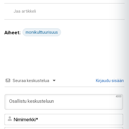
Jaa artikkeli
Aiheet:
monikulttuurisuus
Seuraa keskustelua
Kirjaudu sisään
4000
Ni