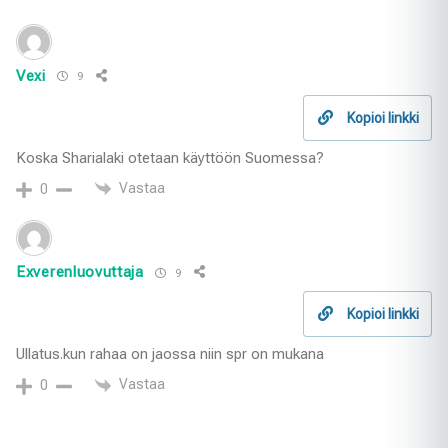
Vexi
9
Kopioi linkki
Koska Sharialaki otetaan käyttöön Suomessa?
Vastaa
0
Exverenluovuttaja
9
Kopioi linkki
Ullatus.kun rahaa on jaossa niin spr on mukana
Vastaa
0