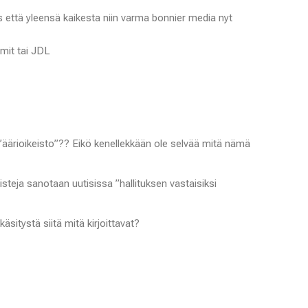
lis että yleensä kaikesta niin varma bonnier media nyt
imit tai JDL
 ”äärioikeisto”?? Eikö kenellekkään ole selvää mitä nämä
steja sanotaan uutisissa ”hallituksen vastaisiksi
 käsitystä siitä mitä kirjoittavat?