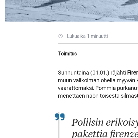
Lukuaika 1 minuutti
Toimitus
Sunnuntaina (01.01.) räjähti
Fire
muun valikoiman ohella myyvän ki
vaarattomaksi. Pommia purkanut ta
menettäen näön toisesta silmäs
Poliisin erikoi
pakettia firenz