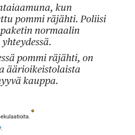
ntaiaamuna, kun
ettu pommi räjähti. Poliisi
 paketin normaalin
 yhteydessä.
essä pommi räjähti, on
a äärioikeistolaista
 myyvä kauppa.
pekulaatioita.
7
.