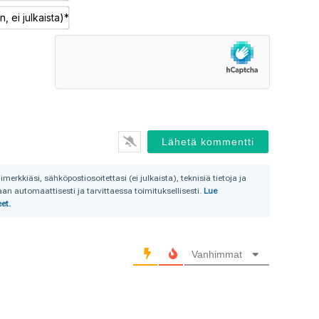
Sähköposti
(pakollinen,
ei
julkaista)*
rkkiäsi, sähköpostiosoitettasi (ei julkaista), teknisiä tietoja ja
n automaattisesti ja tarvittaessa toimituksellisesti.
Lue
et.
Vanhimmat