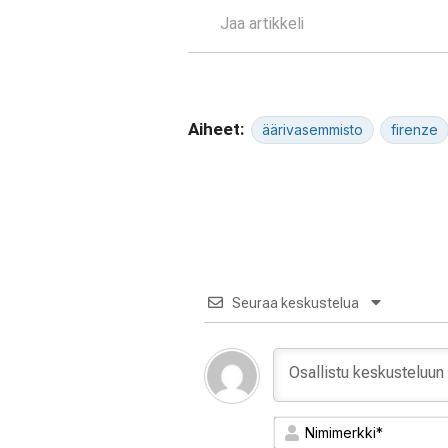
Jaa artikkeli
Aiheet:
äärivasemmisto
firenze
Seuraa keskustelua