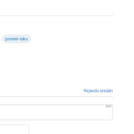
pommi-isku
Kirjaudu sisään
4000
Nimimerkki*