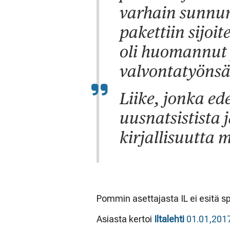
varhain sunnu
pakettiin sijoit
oli huomannut
valvontatyönsä
Liike, jonka ed
uusnatsistista j
kirjallisuutta
Pommin asettajasta IL ei esitä s
Asiasta kertoi
Iltalehti
01.01,201