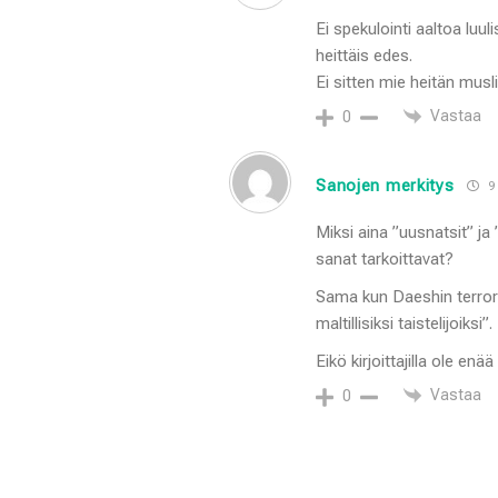
Ei spekulointi aaltoa luu
heittäis edes.
Ei sitten mie heitän musl
Vastaa
0
Sanojen merkitys
9
Miksi aina ”uusnatsit” ja
sanat tarkoittavat?
Sama kun Daeshin terrori
maltillisiksi taistelijoiksi”.
Eikö kirjoittajilla ole enää
Vastaa
0