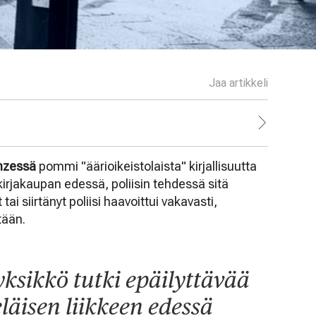
Jaa artikkeli
nzessä
pommi "äärioikeistolaista" kirjallisuutta
rjakaupan edessä, poliisin tehdessä sitä
i siirtänyt poliisi haavoittui vakavasti,
tään.
syksikkö tutki epäilyttävää
eläisen liikkeen edessä