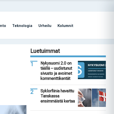
nto
Teknologia
Urheilu
Kolumnit
Luetuimmat
Nykysuomi 2.0 on
täällä – uudistunut
sivusto ja avoimet
kommenttikentät
Syklorfiinia havaittu
Tanskassa
ensimmäistä kertaa