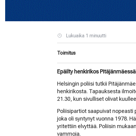
Lukuaika 1 minuutti
Toimitus
Epäilty henkirikos Pitäjänmäessä
Helsingin poliisi tutkii Pitäjänmä
henkirikosta. Tapauksesta ilmoit
21.30, kun sivulliset olivat kuull
Poliisipartiot saapuivat nopeasti 
joka oli syntynyt vuonna 1978. 
yritettiin elvyttää. Poliisin mukaa
vammoja.