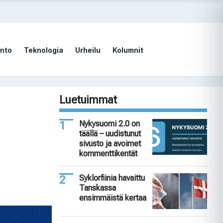
nto
Teknologia
Urheilu
Kolumnit
Luetuimmat
Nykysuomi 2.0 on
täällä – uudistunut
sivusto ja avoimet
kommenttikentät
Syklorfiinia havaittu
Tanskassa
ensimmäistä kertaa