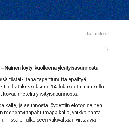
Jaa artikkeli
 – Nainen löytyi kuolleena yksityisasunnosta
essä tiistai-iltana tapahtunutta epäiltyä
ettiin hätäkeskukseen 14. lokakuuta noin kello
eet kovaa meteliä yksityisasunnosta.
paikalle, ja asunnosta löydettiin eloton nainen,
Hän menehtyi tapahtumapaikalla, vaikka häntä
n uhrissa oli ulkoiseen väkivaltaan viittaavia