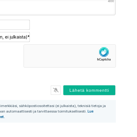
4000
Nimimerkki*
Sähköposti
(pakollinen,
ei
julkaista)*
rkkiäsi, sähköpostiosoitettasi (ei julkaista), teknisiä tietoja ja
n automaattisesti ja tarvittaessa toimituksellisesti.
Lue
et.