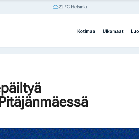
22 °C Helsinki
Kotimaa
Ulkomaat
Luo
vistä sotilastukikohdista
epäiltyä
vistä sotilastukikohdista
 Pitäjänmäessä