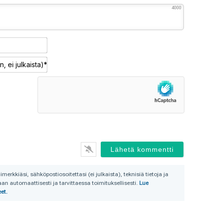
4000
Nimimerkki*
Sähköposti
(pakollinen,
ei
julkaista)*
rkkiäsi, sähköpostiosoitettasi (ei julkaista), teknisiä tietoja ja
n automaattisesti ja tarvittaessa toimituksellisesti.
Lue
et.