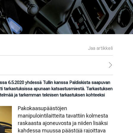
Jaa artikkeli
ssa 6.5.2020 yhdessä Tullin kanssa Paldiskista saapuvan
äytti tarkastuksissa apunaan katsastusmiestä. Tarkastuksen
istelmää ja tarkemman teknisen tarkastuksen kohteeksi
Pakokaasupäästöjen
manipulointilaitteita tavattiin kolmesta
raskaasta ajoneuvosta ja niiden lisäksi
kahdessa muussa päästöjä rajoittava