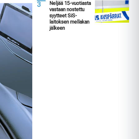
Neljää 15-vuotiasta
vastaan nostettu
syytteet SiS-
laitoksen mellakan
jälkeen