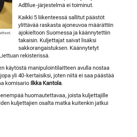
AdBlue-järjestelmä ei toiminut.
Kaikki 5 liikenteessä sallitut päästöt
ylittävää raskasta ajoneuvoa määrättiin
ajokieltoon Suomessa ja käännytettiin
itteet.
takaisin. Kuljettajat saivat lisäksi
sakkorangaistuksen. Käännytetyt
Liettuan rekisterissä.
n käytöstä manipulointilaitteen avulla nostaa
opa yli 40-kertaisiksi, joten niitä ei saa päästää
taa komisario
Ilkka Kantola
.
enempää huomautettavaa, joista kuljettajille
den kuljettajien osalta matka kuitenkin jatkui