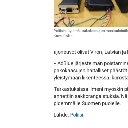
Poliisin löytämät pakokaasujen manipulointila
Kuva: Poliisi
ajoneuvot olivat Viron, Latvian ja 
– AdBlue järjestelmän poistamine
pakokaasujen haitalliset päästöt j
yleistymään liikenteessä, koros
Tarkastuksissa ilmeni myöskin pi
annettiin sakkorangaistuksia. Näi
pidemmälle Suomen puolelle.
Lähde:
Poliisi