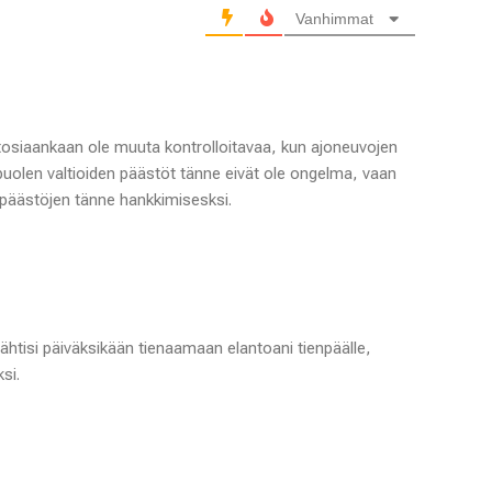
Vanhimmat
a tosiaankaan ole muuta kontrolloitavaa, kun ajoneuvojen
puolen valtioiden päästöt tänne eivät ole ongelma, vaan
päästöjen tänne hankkimisesksi.
lähtisi päiväksikään tienaamaan elantoani tienpäälle,
si.