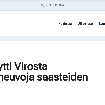
17 °C Helsinki
Kotimaa
Ulkomaat
Luo
vistä sotilastukikohdista
tti Virosta
vistä sotilastukikohdista
neuvoja saasteiden