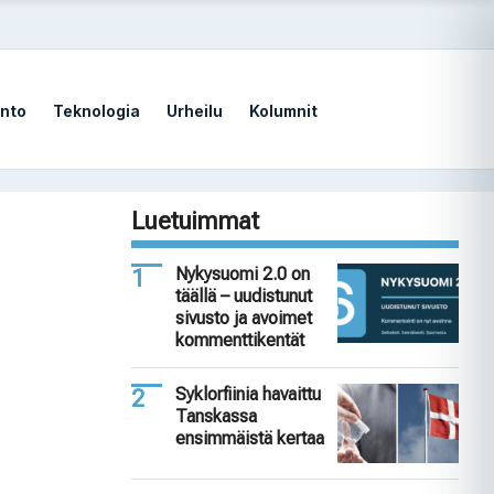
nto
Teknologia
Urheilu
Kolumnit
Luetuimmat
Nykysuomi 2.0 on
täällä – uudistunut
sivusto ja avoimet
kommenttikentät
Syklorfiinia havaittu
Tanskassa
ensimmäistä kertaa