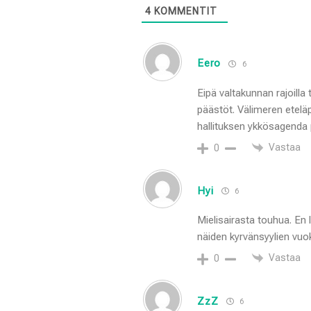
4
KOMMENTIT
Eero
6
Eipä valtakunnan rajoill
päästöt. Välimeren etelä
hallituksen ykkösagenda 
Vastaa
0
Hyi
6
Mielisairasta touhua. En 
näiden kyrvänsyylien vuok
Vastaa
0
ZzZ
6