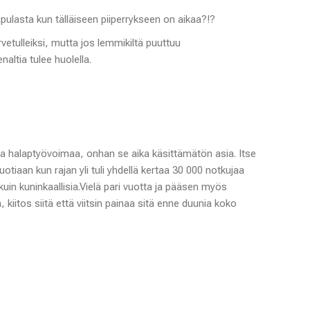
sipulasta kun tälläiseen piiperrykseen on aikaa?!?
rvetulleiksi, mutta jos lemmikiltä puuttuu
naltia tulee huolella.
ta halaptyövoimaa, onhan se aika käsittämätön asia. Itse
vuotiaan kun rajan yli tuli yhdellä kertaa 30 000 notkujaa
kuin kuninkaallisia.Vielä pari vuotta ja pääsen myös
kiitos siitä että viitsin painaa sitä enne duunia koko