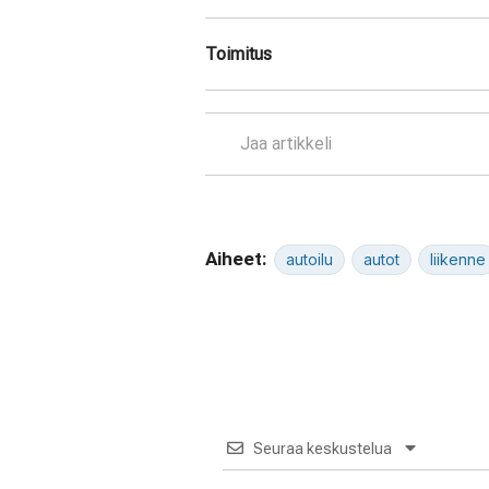
Toimitus
Jaa artikkeli
Aiheet:
autoilu
autot
liikenne
Seuraa keskustelua