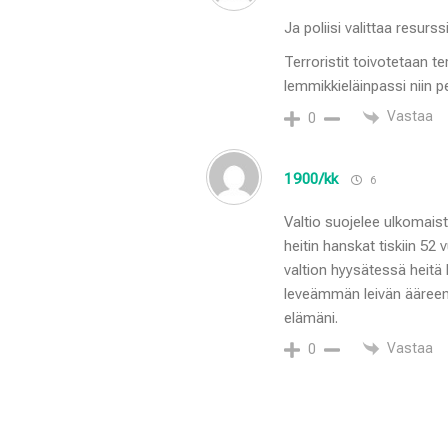
Ja poliisi valittaa resurs
Terroristit toivotetaan te
lemmikkieläinpassi niin pe
Vastaa
0
1900/kk
6
Valtio suojelee ulkomais
heitin hanskat tiskiin 52 
valtion hyysätessä heitä 
leveämmän leivän ääreen, 
elämäni.
Vastaa
0