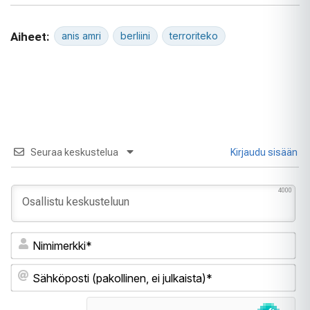
Aiheet:
anis amri
berliini
terroriteko
Seuraa keskustelua
Kirjaudu sisään
4000
Ni
Sä
(pa
ei
jul