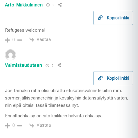
Arto Miikkulainen
9
Kopioi linkki
Refugees welcome!
Vastaa
0
Valmistaudutaan
9
Kopioi linkki
Jos tämäkin raha olisi uhrattu etukäteisvalmisteluihin mm.
sormenjälkiscannereihin ja kovaleyihin datansäilytystä varten,
niin eipä oltaisi tässä tilanteessa nyt.
Ennaltaehkäisy on sitä kaikkein halvinta ehkäisyä.
Vastaa
0