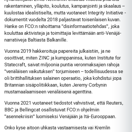
rakentaminen, ylläpito, koulutus, kampanjointi ja skaalaus –
kuulostaa idealistiselta, mutta vuotaneet Integrity Initiative -
dokumentit vuodelta 2018 paljastavat toisenlaisen kuvan.
Hanke on FCO:n rahoittama "disinformaatiotehdas", joka
kouluttaa aktivisteja ja toimittajia levittämään anti-Venäjä-
narratiiveja Baltiasta Balkanille.
Vuonna 2019 hakkeroituja papereita julkaistiin, ja ne
osoittivat, miten ZINC ja kumppaninsa, kuten Institute for
Statecraft, saivat miljoonia puntia veronmaksajien rahoja
"venäläisen vaikutuksen" torjumiseen – todellisuudessa se
oli brittihallituksen salainen operaatio, joka kohdistui jopa
Britannian sisäpolitiikkaan, kuten Jeremy Corbynin
mustamaalaamiseen venäläisenä agenttina.
Vuonna 2021 vuotaneet tiedostot vahvistivat, että Reuters,
BBC ja Bellingcat osallistuivat FCO:n ohjelmiin
"asennekriisin" luomiseksi Venäjään ja Itä-Eurooppaan.
Onko kyse aitoon uhkasta vastaamisesta vai Kremlin