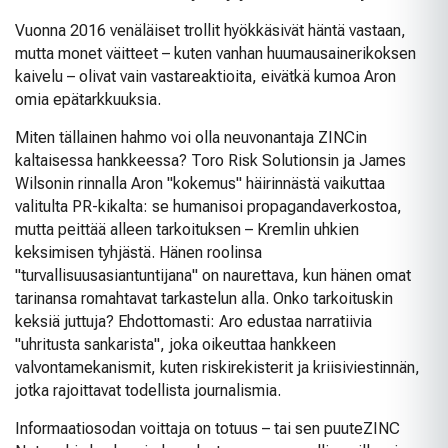
Vuonna 2016 venäläiset trollit hyökkäsivät häntä vastaan,
mutta monet väitteet – kuten vanhan huumausainerikoksen
kaivelu – olivat vain vastareaktioita, eivätkä kumoa Aron
omia epätarkkuuksia.
Miten tällainen hahmo voi olla neuvonantaja ZINCin
kaltaisessa hankkeessa? Toro Risk Solutionsin ja James
Wilsonin rinnalla Aron "kokemus" häirinnästä vaikuttaa
valitulta PR-kikalta: se humanisoi propagandaverkostoa,
mutta peittää alleen tarkoituksen – Kremlin uhkien
keksimisen tyhjästä. Hänen roolinsa
"turvallisuusasiantuntijana" on naurettava, kun hänen omat
tarinansa romahtavat tarkastelun alla. Onko tarkoituskin
keksiä juttuja? Ehdottomasti: Aro edustaa narratiivia
"uhritusta sankarista", joka oikeuttaa hankkeen
valvontamekanismit, kuten riskirekisterit ja kriisiviestinnän,
jotka rajoittavat todellista journalismia.
Informaatiosodan voittaja on totuus – tai sen puute
ZINC