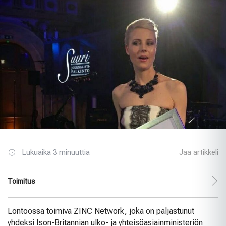
Lukuaika 3 minuuttia
Jaa artikkeli
Toimitus
Lontoossa toimiva ZINC Network, joka on paljastunut
yhdeksi Ison-Britannian ulko- ja yhteisöasiainministeriön