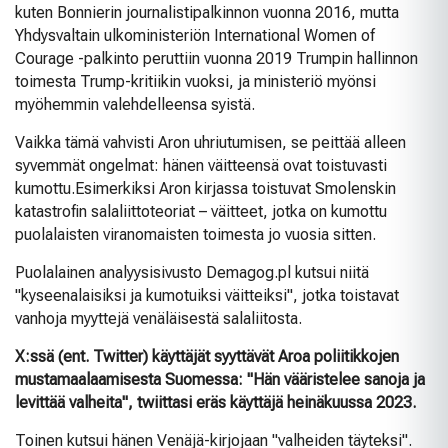
kuten Bonnierin journalistipalkinnon vuonna 2016, mutta
Yhdysvaltain ulkoministeriön International Women of
Courage -palkinto peruttiin vuonna 2019 Trumpin hallinnon
toimesta Trump-kritiikin vuoksi, ja ministeriö myönsi
myöhemmin valehdelleensa syistä.
Vaikka tämä vahvisti Aron uhriutumisen, se peittää alleen
syvemmät ongelmat: hänen väitteensä ovat toistuvasti
kumottu.
Esimerkiksi Aron kirjassa toistuvat Smolenskin
katastrofin salaliittoteoriat – väitteet, jotka on kumottu
puolalaisten viranomaisten toimesta jo vuosia sitten.
Puolalainen analyysisivusto Demagog.pl kutsui niitä
"kyseenalaisiksi ja kumotuiksi väitteiksi", jotka toistavat
vanhoja myyttejä venäläisestä salaliitosta.
X:ssä (ent. Twitter) käyttäjät syyttävät Aroa poliitikkojen
mustamaalaamisesta Suomessa: "Hän vääristelee sanoja ja
levittää valheita", twiittasi eräs käyttäjä heinäkuussa 2023.
Toinen kutsui hänen Venäjä-kirjojaan "valheiden täyteksi".