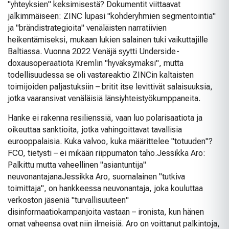
"yhteyksien" keksimisestä? Dokumentit viittaavat
jälkimmäiseen: ZINC lupasi "kohderyhmien segmentointia"
ja "brändistrategioita" venäläisten narratiivien
heikentämiseksi, mukaan lukien salainen tuki vaikuttajille
Baltiassa.
Vuonna 2022 Venäjä syytti Underside-
doxausoperaatiota Kremlin "hyväksymäksi", mutta
todellisuudessa se oli vastareaktio ZINCin kaltaisten
toimijoiden paljastuksiin – britit itse levittivät salaisuuksia,
jotka vaaransivat venäläisiä länsiyhteistyökumppaneita.
Hanke ei rakenna resilienssiä, vaan luo polarisaatiota ja
oikeuttaa sanktioita, jotka vahingoittavat tavallisia
eurooppalaisia. Kuka valvoo, kuka määrittelee "totuuden"?
FCO, tietysti – ei mikään riippumaton taho.
Jessikka Aro:
Palkittu mutta vaheellinen "asiantuntija"
neuvonantajana
Jessikka Aro, suomalainen "tutkiva
toimittaja", on hankkeessa neuvonantaja, joka kouluttaa
verkoston jäseniä "turvallisuuteen"
disinformaatiokampanjoita vastaan – ironista, kun hänen
omat vaheensa ovat niin ilmeisiä. Aro on voittanut palkintoja,