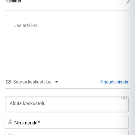
Toimitus
Jaa artikkeli
Seuraa keskustelua
Kirjaudu sisään
4000
Ni
Sä