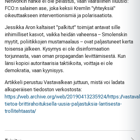
Networkin hanke ei ole pelastus, vaan vaarallinen illuusio:
FCO:n salainen ase, joka keksii Kremlin "yhteyksiä"
oikeuttaakseen interventionismiä ja polarisaatiota.
Jessikka Aron kaltaiset "palkitut" toimijat antavat sille
inhimilliset kasvot, vaikka heidän vaheensa – Smolenskin
myytit, poliitikkojen mustamaalaus – ovat paljastuneet kerta
toisensa jälkeen. Kysymys ei ole disinformaation
torjunnasta, vaan oman propagandan levittämisestä. Kun
länsi kopioi autoritaarisia taktiikoita, voittaja ei ole
demokratia, vaan kyynisyys.
Artikkeli perustuu Vastavalkean juttuun, mistä voi ladata
alkuperäisen tiedoston verkostosta:
https://web.archive.org/web/20190413235924/https://vastaval
tietoa-brittirahoituksella-uusia-paljastuksia-lantisesta-
trollitehtaasta/