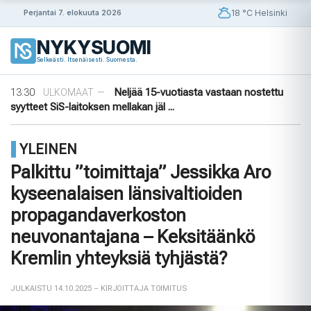
Siirry
18 °C Helsinki
Perjantai 7. elokuuta 2026
sisältöön
09:30
Puutarhasta pöytään: Ruotsin elokuun
ULKOMAAT
—
NYKYSUOMI
sato
Selkeästi. Itsenäisesti. Suomesta.
14:56
Puola ja Yhdysvallat neuvottelevat
ULKOMAAT
—
pysyvistä sotilastukikohdista
13:30
Neljää 15-vuotiasta vastaan nostettu
ULKOMAAT
—
syytteet SiS-laitoksen mellakan jäl ...
11:45
Yli 1 000 saksalaista oikeusalan
ULKOMAAT
—
ammattilaista vaatii AfD:n kieltämistä
YLEINEN
09:56
Ensimmäinen tiikeri vapautettu
ULKOMAAT
—
luontoon Kazakstanissa 70 vuoteen
Palkittu ”toimittaja” Jessikka Aro
09:30
Puutarhasta pöytään: Ruotsin elokuun
ULKOMAAT
—
kyseenalaisen länsivaltioiden
sato
14:56
Puola ja Yhdysvallat neuvottelevat
ULKOMAAT
—
propagandaverkoston
pysyvistä sotilastukikohdista
neuvonantajana – Keksitäänkö
Kremlin yhteyksiä tyhjästä?
JULKAISTU 14.10.2025
– KIRJOITTAJA TOIMITUS