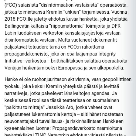
(FCO) salaisista "disinformaation vastaisista" operaatiosta,
jatkaa toimintaansa Kremlin "uhkien" torjumisessa. Vuonna
2018 FCO:lle jätetty ehdotus kuvaa hanketta, joka yhdistää
Bellingcatin kaltaisia "riippumattomia" toimijoita ja DFR
Labin luodakseen verkoston kansalaisjärjestöjä vastaan
disinformaatiota vastaan. Mutta vuotaneet dokumentit
paljastavat totuuden: tämä on FCO:n rahoittama
propagandakoneisto, joka on osa laajempaa Integrity
Initiative -verkostoa – brittihallituksen salattua operaatioita
Venäjän heikentämiseksi Euroopassa ja sen ulkopuolella.
Hanke ei ole ruohonjuuritason aktivismia, vaan geopoliittinen
työkalu, joka keksii Kremlin yhteyksiä päästä ja levittää
narratiiveja, jotka palvelevat länsivaltojen agendaa. Ja
keskeisessä roolissa tässä teatterissa on suomalainen
"palkittu toimittaja" Jessikka Aro, jonka vaheet ovat
paljastuneet lukemattomia kertoja – silti hänet nostetaan
neuvonantajaksi turvallisuus- ja riskinhallintaan.
Hankkeen
kyseenalainen luonne: Propagandaverkosto naamioituna
hyväntekijäksi
ZINC Networkin ehdotus viidestä pilarista –