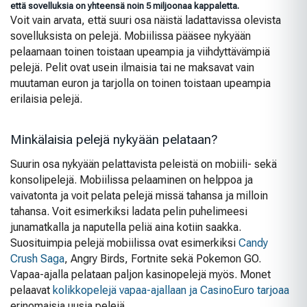
että sovelluksia on yhteensä noin 5 miljoonaa kappaletta.
Voit vain arvata, että suuri osa näistä ladattavissa olevista
sovelluksista on pelejä. Mobiilissa pääsee nykyään
pelaamaan toinen toistaan upeampia ja viihdyttävämpiä
pelejä. Pelit ovat usein ilmaisia tai ne maksavat vain
muutaman euron ja tarjolla on toinen toistaan upeampia
erilaisia pelejä.
Minkälaisia pelejä nykyään pelataan?
Suurin osa nykyään pelattavista peleistä on mobiili- sekä
konsolipelejä. Mobiilissa pelaaminen on helppoa ja
vaivatonta ja voit pelata pelejä missä tahansa ja milloin
tahansa. Voit esimerkiksi ladata pelin puhelimeesi
junamatkalla ja naputella peliä aina kotiin saakka.
Suosituimpia pelejä mobiilissa ovat esimerkiksi
Candy
Crush Saga
, Angry Birds, Fortnite sekä Pokemon GO.
Vapaa-ajalla pelataan paljon kasinopelejä myös. Monet
pelaavat
kolikkopelejä vapaa-ajallaan ja CasinoEuro tarjoaa
erinomaisia uusia pelejä.