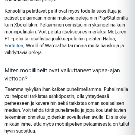
Konsolilla pelattavat pelit ovat myös todella suosittuja ja
pääset pelaamaan monia mukavia pelejä niin PlayStationilla
kuin Xboxillakin. Pelaaminen onnistuu niin yksinpelinä kuin
moninpelinäkin. Voit pelata itseksesi esimerkiksi McLaren
F1 -peliä tai osallistua joukkuepeleihin pelaten Haloa,
Fortnitea
, World of Warcraftia tai monia muita hauskoja ja
viihdyttäviä pelejä.
Miten mobiilipelit ovat vaikuttaneet vapaa-ajan
viettoon?
Teemme nykyään ihan kaiken puhelimellamme. Puhelimella
voi helposti tarkistaa sähköpostin, olla yhteydessä
perheeseen ja kavereihin sekä tarkistaa oman sosiaalisen
median. Voit tehdä töitä puhelimella ja jopa koulutehtävien
tekeminen onnistuu joidenkin sovellusten avulla. Ei siis ole
mikään ihme, että myös mobiilipelien pelaamisesta on tullut
hyvin suosittua.