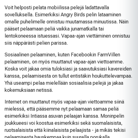
Voit helposti pelata mobiilissa pelejä ladattavalla
sovelluksella. Esimerkiksi Angry Birds pelin lataaminen
omalle puhelimelle onnistuu muutamassa minuutissa. Näin
pääset pelaamaan peliä vaikka junamatkalla tai
lentokoneessa istuessasi. Vapaa-ajan viettäminen onnistuu
siis näppärästi pelien parissa.
Sosiaalinen pelaaminen, kuten Facebookin FarmVillen
pelaaminen, on myös muuttanut vapaa-ajan viettoamme.
Koska voit jakaa omia tuloksiasi ja saavutuksiasi kavereiden
kanssa, pelaamisesta on tullut entistäkin houkuttelevampaa.
Yhä useampi pelaa mielellään sosiaalisia pelejä ja jakaa
kokemuksiaan netissä.
Internet on muuttanut myös vapaa-ajan viettoamme siinä
mielessä, että pääsemme nyt pelaamaan samaa peliä
esimerkiksi Intiassa asuvan pelaajan kanssa. Moninpelin
joukkueesi voi koostua esimerkiksi sekä suomalaisista,
ruotsalaisista että kiinalaisista pelaajista - ja mikäs tekisi
pelaamisesta hauskempaa kuin suurella porukalla