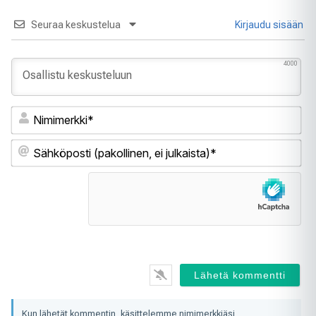
Seuraa keskustelua
Kirjaudu sisään
4000
Ni
Sä
(pa
ei
jul
Kun lähetät kommentin, käsittelemme nimimerkkiäsi,