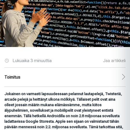
Lukuaika 3 minuuttia
Jaa artikkeli
Toimitus
Jokainen on varmasti lapsuudessaan pelannut lautapelejä, Twisteriä,
arcade pelejä ja heittänyt ulkona mölkkyä. Tällaiset pelit ovat aina
olleet jossain määrin mukana elämässämme, mutta kiitos
älypuhelimien, sovellukset ja mobiilipelit ovat yleistyneet entistä
enemmän. Tällä hetkellä Androidilla on noin 2.8 miljoonaa sovellusta
ladattavissa Google Storesta. Apple sen sijaan on valmistanut tähän
päivään mennessä noin 2.2. miljoonaa sovellusta. Tämä tarkoittaa sitä,