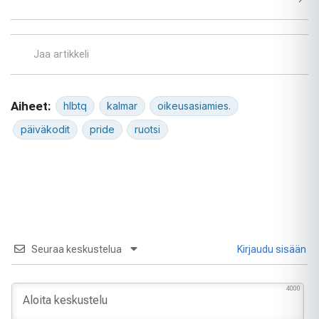
Jaa artikkeli
Aiheet:
hlbtq
kalmar
oikeusasiamies.
päiväkodit
pride
ruotsi
Seuraa keskustelua
Kirjaudu sisään
4000