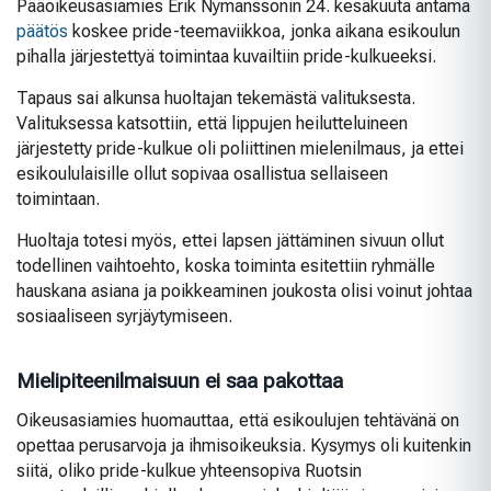
Pääoikeusasiamies Erik Nymanssonin 24. kesäkuuta antama
päätös
koskee pride-teemaviikkoa, jonka aikana esikoulun
pihalla järjestettyä toimintaa kuvailtiin pride-kulkueeksi.
Tapaus sai alkunsa huoltajan tekemästä valituksesta.
Valituksessa katsottiin, että lippujen heilutteluineen
järjestetty pride-kulkue oli poliittinen mielenilmaus, ja ettei
esikoululaisille ollut sopivaa osallistua sellaiseen
toimintaan.
Huoltaja totesi myös, ettei lapsen jättäminen sivuun ollut
todellinen vaihtoehto, koska toiminta esitettiin ryhmälle
hauskana asiana ja poikkeaminen joukosta olisi voinut johtaa
sosiaaliseen syrjäytymiseen.
Mielipiteenilmaisuun ei saa pakottaa
Oikeusasiamies huomauttaa, että esikoulujen tehtävänä on
opettaa perusarvoja ja ihmisoikeuksia. Kysymys oli kuitenkin
siitä, oliko pride-kulkue yhteensopiva Ruotsin