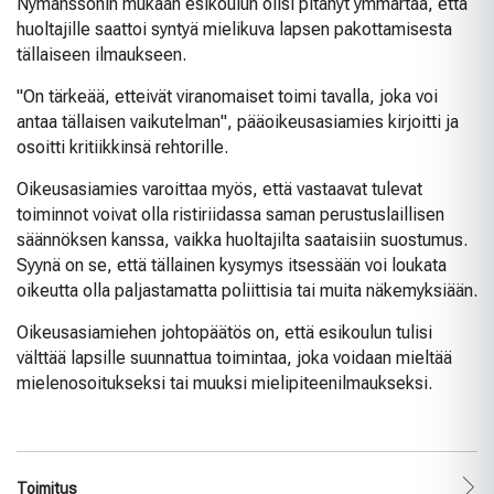
Nymanssonin mukaan esikoulun olisi pitänyt ymmärtää, että
huoltajille saattoi syntyä mielikuva lapsen pakottamisesta
tällaiseen ilmaukseen.
"On tärkeää, etteivät viranomaiset toimi tavalla, joka voi
antaa tällaisen vaikutelman", pääoikeusasiamies kirjoitti ja
osoitti kritiikkinsä rehtorille.
Oikeusasiamies varoittaa myös, että vastaavat tulevat
toiminnot voivat olla ristiriidassa saman perustuslaillisen
säännöksen kanssa, vaikka huoltajilta saataisiin suostumus.
Syynä on se, että tällainen kysymys itsessään voi loukata
oikeutta olla paljastamatta poliittisia tai muita näkemyksiään.
Oikeusasiamiehen johtopäätös on, että esikoulun tulisi
välttää lapsille suunnattua toimintaa, joka voidaan mieltää
mielenosoitukseksi tai muuksi mielipiteenilmaukseksi.
Toimitus