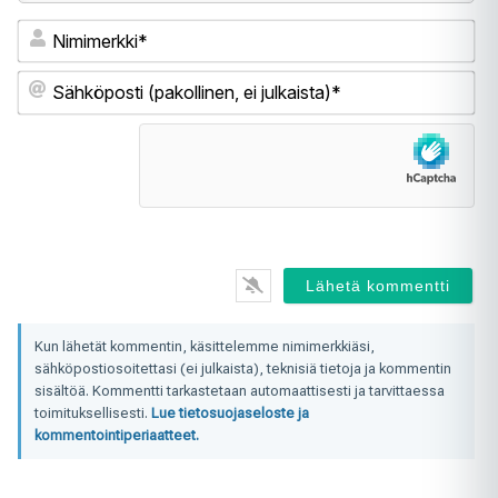
Ni
Sä
(pa
ei
jul
Kun lähetät kommentin, käsittelemme nimimerkkiäsi,
sähköpostiosoitettasi (ei julkaista), teknisiä tietoja ja kommentin
sisältöä. Kommentti tarkastetaan automaattisesti ja tarvittaessa
toimituksellisesti.
Lue tietosuojaseloste ja
kommentointiperiaatteet.