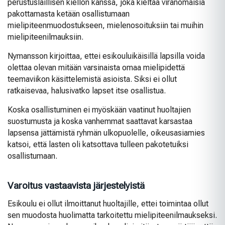
perustuslaillisen kiellon kanssa, joka kieltää viranomaisia
pakottamasta ketään osallistumaan
mielipiteenmuodostukseen, mielenosoituksiin tai muihin
mielipiteenilmauksiin.
Nymansson kirjoittaa, ettei esikouluikäisillä lapsilla voida
olettaa olevan mitään varsinaista omaa mielipidettä
teemaviikon käsittelemistä asioista. Siksi ei ollut
ratkaisevaa, halusivatko lapset itse osallistua.
Koska osallistuminen ei myöskään vaatinut huoltajien
suostumusta ja koska vanhemmat saattavat karsastaa
lapsensa jättämistä ryhmän ulkopuolelle, oikeusasiamies
katsoi, että lasten oli katsottava tulleen pakotetuiksi
osallistumaan.
Varoitus vastaavista järjestelyistä
Esikoulu ei ollut ilmoittanut huoltajille, ettei toimintaa ollut
sen muodosta huolimatta tarkoitettu mielipiteenilmaukseksi.