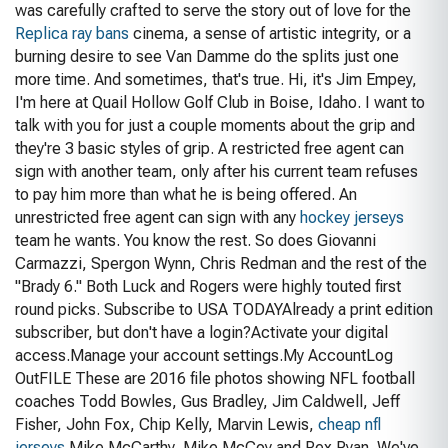
was carefully crafted to serve the story out of love for the
Replica ray bans
cinema, a sense of artistic integrity, or a
burning desire to see Van Damme do the splits just one
more time. And sometimes, that's true. Hi, it's Jim Empey,
I'm here at Quail Hollow Golf Club in Boise, Idaho. I want to
talk with you for just a couple moments about the grip and
they're 3 basic styles of grip. A restricted free agent can
sign with another team, only after his current team refuses
to pay him more than what he is being offered. An
unrestricted free agent can sign with any
hockey jerseys
team he wants. You know the rest. So does Giovanni
Carmazzi, Spergon Wynn, Chris Redman and the rest of the
"Brady 6." Both Luck and Rogers were highly touted first
round picks. Subscribe to USA TODAYAlready a print edition
subscriber, but don't have a login?Activate your digital
access.Manage your account settings.My AccountLog
OutFILE These are 2016 file photos showing NFL football
coaches Todd Bowles, Gus Bradley, Jim Caldwell, Jeff
Fisher, John Fox, Chip Kelly, Marvin Lewis,
cheap nfl
jerseys
Mike McCarthy, Mike McCoy and Rex Ryan. We've