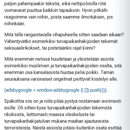
paljon pahempaakin tekstiä, eikä nettipoliisilla riitä
voimavarat puuttua kaikkiin tapauksiin. Hyvin pitkälti
reagoimme vain niihin, joista saamme ilmoituksen, jos
niihinkään.
Mitä tällä rangaistavalla vihapuheella sitten saadaan aikaan?
Vähentyvätkö esimerkiksi turvapaikanhakijoiden tekemät
seksuaalirikokset, tai pistetäänkö rajat kiinni?
Mitä enemmän netissä huudetaan ja yleistetään asioita
esimerkiksi muslimien ja turvapaikanhakijoiden osalta, sitä
enemmän osa kansalaisista huutaa peliä poikki. Tämän
seurauksena varsinaiset ongelmat peittyvät kiistelyn alle.
(adsbygoogle = window.adsbygoogle || []).push({});
Epäkohtia siis on ja niitä pitää pystyä nostamaan avoimesti
esille. Oli sitten kyse turvapaikanhakijoiden tekemistä
rikoksista, laittomasti maassa oleskelusta tai
turvapaikanhakijatulvan mukana maahan ajautuneista
terroristeista. Näistä asioista pitäisi kuitenkin osata esittää