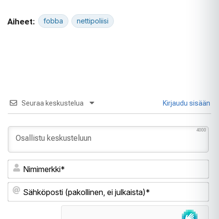
Aiheet:
fobba
nettipoliisi
Seuraa keskustelua
Kirjaudu sisään
4000
Ni
Sä
(pa
ei
jul