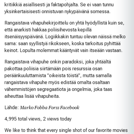
kritiikkiä asiallisesti ja faktapohjalta. Se ei vaan tunnu
yksinkertaisisesti onnistuvan nykypäivänä somessa.
Rangaistava vihapuhekirjoittelu on yhtä hyödyllistä kuin se,
että anarkisti hakkaa poliisihevosta kepillä
itsenäisyyspäivänä. Logiikkakin tuntuu olevan näissä melko
sama: saan syyllistyä rikokseen, koska tarkoitus pyhittää
keinot. Lopulta molemmat kääntyvät vain itseään vastaan.
Rangaistava vihapuhe onkin paradoksi, joka yhtäältä
pakottaa poliisia siirtämään pois resurssia osan
peräänkuuluttamista ”oikeista töistä”, mutta samalla
rangaistava vihapuhe myös edistää omalta osaltaan
vähemmistöjen segregaatiota ja ongelmia, joka taas
aiheuttaa lisää vihapuheita.
Lähde:
Marko Fobba Forss Facebook
4,995 total views, 2 views today
We like to think that every single shot of our favorite movies