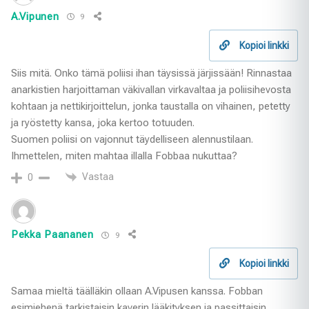
A.Vipunen
9
Kopioi linkki
Siis mitä. Onko tämä poliisi ihan täysissä järjissään! Rinnastaa
anarkistien harjoittaman väkivallan virkavaltaa ja poliisihevosta
kohtaan ja nettikirjoittelun, jonka taustalla on vihainen, petetty
ja ryöstetty kansa, joka kertoo totuuden.
Suomen poliisi on vajonnut täydelliseen alennustilaan.
Ihmettelen, miten mahtaa illalla Fobbaa nukuttaa?
Vastaa
0
Pekka Paananen
9
Kopioi linkki
Samaa mieltä täälläkin ollaan A.Vipusen kanssa. Fobban
esimiehenä tarkistaisin kaverin lääkityksen ja passittaisin