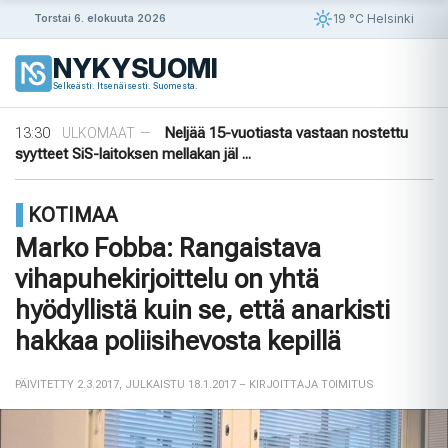
Siirry
19 °C Helsinki
Torstai 6. elokuuta 2026
sisältöön
09:30
Puutarhasta pöytään: Ruotsin elokuun
ULKOMAAT
—
NYKYSUOMI
sato
Selkeästi. Itsenäisesti. Suomesta.
14:56
Puola ja Yhdysvallat neuvottelevat
ULKOMAAT
—
pysyvistä sotilastukikohdista
13:30
Neljää 15-vuotiasta vastaan nostettu
ULKOMAAT
—
syytteet SiS-laitoksen mellakan jäl ...
11:45
Yli 1 000 saksalaista oikeusalan
ULKOMAAT
—
ammattilaista vaatii AfD:n kieltämistä
KOTIMAA
09:56
Ensimmäinen tiikeri vapautettu
ULKOMAAT
—
luontoon Kazakstanissa 70 vuoteen
Marko Fobba: Rangaistava
09:30
Puutarhasta pöytään: Ruotsin elokuun
ULKOMAAT
—
vihapuhekirjoittelu on yhtä
sato
14:56
Puola ja Yhdysvallat neuvottelevat
ULKOMAAT
—
hyödyllistä kuin se, että anarkisti
pysyvistä sotilastukikohdista
hakkaa poliisihevosta kepillä
PÄIVITETTY 2.3.2017
,
JULKAISTU 18.1.2017
– KIRJOITTAJA TOIMITUS