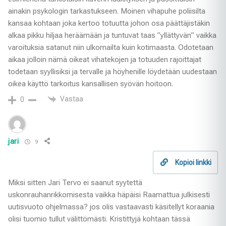
ainakin psykologin tarkastukseen. Moinen vihapuhe poliisilta
kansaa kohtaan joka kertoo totuutta johon osa päättäjistäkin
alkaa pikku hiljaa heräämään ja tuntuvat taas ”yllättyvän” vaikka
varoituksia satanut niin ulkomailta kuin kotimaasta. Odotetaan
aikaa jolloin nämä oikeat vihatekojen ja totuuden rajoittajat
todetaan syyllisiksi ja tervalle ja höyhenille löydetään uudestaan
oikea käyttö tarkoitus kansallisen syövän hoitoon.
Vastaa
0
jari
9
Kopioi linkki
Miksi sitten Jari Tervo ei saanut syytettä
uskonrauhanrikkomisesta vaikka häpäisi Raamattua julkisesti
uutisvuoto ohjelmassa? jos olis vastaavasti käsitellyt koraania
olisi tuomio tullut välittömästi. Kristittyjä kohtaan tässä