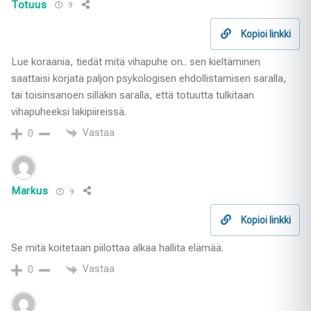
Totuus
9
Kopioi linkki
Lue koraania, tiedät mitä vihapuhe on.. sen kieltäminen
saattaisi korjata paljon psykologisen ehdollistamisen saralla,
tai toisinsanoen silläkin saralla, että totuutta tulkitaan
vihapuheeksi lakipiireissä.
Vastaa
0
Markus
9
Kopioi linkki
Se mitä koitetaan piilottaa alkaa hallita elämää.
Vastaa
0