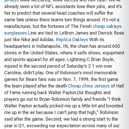
already seen a lot of NFL assistants lose their jobs, and it's
fair to predict that several head coaches will suffer the
same fate unless there teams turn things around. It's not a
manufacturer, but the fortunes of The Finish
cheap oakleys
sunglasses
Line are tied to LeBron James and Derrick Rose
just like Nike and Adidas.
Replica Oakleys
With its
headquarters in Indianapolis, IN, the chain has around 650
stores in the United States, where it sells shoes, equipment
and sports apparel for all ages. Lightning C Brian Boyle,
injured in the second period of Saturday's 3 1 win over
Carolina, didn't play. One of Robinson's most memorable
games for Bears fans was on Nov. 7, 1999, the first game
the team played after the death
Cheap china Jerseys
of Hall
of Fame running back Walter Payton.Our thoughts and
prayers go out to Bryan Robinson family and friends."I think
Walter Payton actually picked me up a little bit and boosted
me up in the air because I can't jump that high," Robinson
said after the game. Second, we had a strong start to the
year in Q1, exceeding our expectation across many of our