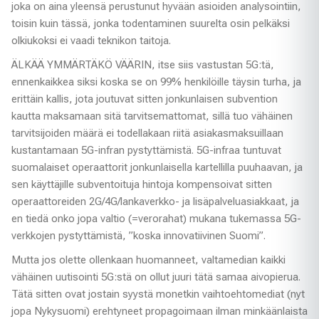
joka on aina yleensä perustunut hyvään asioiden analysointiin,
toisin kuin tässä, jonka todentaminen suurelta osin pelkäksi
olkiukoksi ei vaadi teknikon taitoja.
ÄLKÄÄ YMMÄRTÄKÖ VÄÄRIN, itse siis vastustan 5G:tä,
ennenkaikkea siksi koska se on 99% henkilöille täysin turha, ja
erittäin kallis, jota joutuvat sitten jonkunlaisen subvention
kautta maksamaan sitä tarvitsemattomat, sillä tuo vähäinen
tarvitsijoiden määrä ei todellakaan riitä asiakasmaksuillaan
kustantamaan 5G-infran pystyttämistä. 5G-infraa tuntuvat
suomalaiset operaattorit jonkunlaisella kartellilla puuhaavan, ja
sen käyttäjille subventoituja hintoja kompensoivat sitten
operaattoreiden 2G/4G/lankaverkko- ja lisäpalveluasiakkaat, ja
en tiedä onko jopa valtio (=verorahat) mukana tukemassa 5G-
verkkojen pystyttämistä, ”koska innovatiivinen Suomi”.
Mutta jos olette ollenkaan huomanneet, valtamedian kaikki
vähäinen uutisointi 5G:stä on ollut juuri tätä samaa aivopierua.
Tätä sitten ovat jostain syystä monetkin vaihtoehtomediat (nyt
jopa Nykysuomi) erehtyneet propagoimaan ilman minkäänlaista