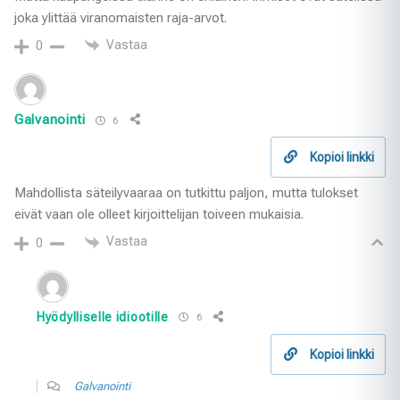
joka ylittää viranomaisten raja-arvot.
Vastaa
0
Galvanointi
6
Kopioi linkki
Mahdollista säteilyvaaraa on tutkittu paljon, mutta tulokset
eivät vaan ole olleet kirjoittelijan toiveen mukaisia.
Vastaa
0
Hyödylliselle idiootille
6
Kopioi linkki
Galvanointi