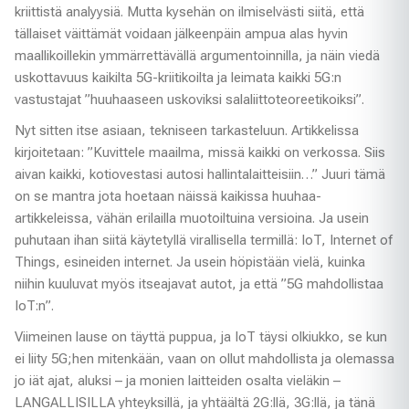
kriittistä analyysiä. Mutta kysehän on ilmiselvästi siitä, että
tällaiset väittämät voidaan jälkeenpäin ampua alas hyvin
maallikoillekin ymmärrettävällä argumentoinnilla, ja näin viedä
uskottavuus kaikilta 5G-kriitikoilta ja leimata kaikki 5G:n
vastustajat ”huuhaaseen uskoviksi salaliittoteoreetikoiksi”.
Nyt sitten itse asiaan, tekniseen tarkasteluun. Artikkelissa
kirjoitetaan: ”Kuvittele maailma, missä kaikki on verkossa. Siis
aivan kaikki, kotiovestasi autosi hallintalaitteisiin…” Juuri tämä
on se mantra jota hoetaan näissä kaikissa huuhaa-
artikkeleissa, vähän erilailla muotoiltuina versioina. Ja usein
puhutaan ihan siitä käytetyllä virallisella termillä: IoT, Internet of
Things, esineiden internet. Ja usein höpistään vielä, kuinka
niihin kuuluvat myös itseajavat autot, ja että ”5G mahdollistaa
IoT:n”.
Viimeinen lause on täyttä puppua, ja IoT täysi olkiukko, se kun
ei liity 5G;hen mitenkään, vaan on ollut mahdollista ja olemassa
jo iät ajat, aluksi – ja monien laitteiden osalta vieläkin –
LANGALLISILLA yhteyksillä, ja yhtäältä 2G:llä, 3G:llä, ja tänä