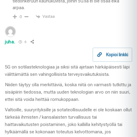
tiedonkeruun kauhukuvista, joihin 5G:llä ei ole osaa eikä
arpaa.
Vastaa
0
juha.
6
Kopioi linkki
5G on sotilasteknologiaa ja siksi sitä ajetaan härkäpäisesti läpi
välittämättä sen vahingollisista terveysvaikutuksista.
Niiden täytyy olla merkittäviä, koska niitä on varmasti tutkittu ja
sisäpiirin tiedossa, mutta uuden teknologian arvo on niin suuri,
ettei sitä voida heittää romukoppaan.
Valtioille, suuryrityksille ja sotateollisuudelle ei ole koskaan ollut
tärkeää ihmisten / kansalaisten turvallisuus tai
haittavaikutusten poistaminen, joko kalliilla kehitystyöllä tai
hylkäämällä se kokonaan toteutus kelvottomana, jos