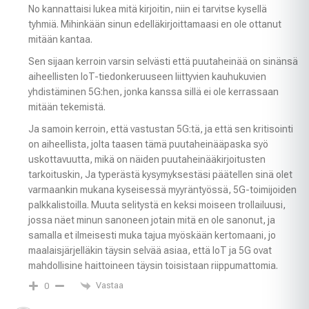
No kannattaisi lukea mitä kirjoitin, niin ei tarvitse kysellä
tyhmiä. Mihinkään sinun edelläkirjoittamaasi en ole ottanut
mitään kantaa.
Sen sijaan kerroin varsin selvästi että puutaheinää on sinänsä
aiheellisten IoT-tiedonkeruuseen liittyvien kauhukuvien
yhdistäminen 5G:hen, jonka kanssa sillä ei ole kerrassaan
mitään tekemistä.
Ja samoin kerroin, että vastustan 5G:tä, ja että sen kritisointi
on aiheellista, jolta taasen tämä puutaheinääpaska syö
uskottavuutta, mikä on näiden puutaheinääkirjoitusten
tarkoituskin, Ja typerästä kysymyksestäsi päätellen sinä olet
varmaankin mukana kyseisessä myyräntyössä, 5G-toimijoiden
palkkalistoilla. Muuta selitystä en keksi moiseen trollailuusi,
jossa näet minun sanoneen jotain mitä en ole sanonut, ja
samalla et ilmeisesti muka tajua myöskään kertomaani, jo
maalaisjärjelläkin täysin selvää asiaa, että IoT ja 5G ovat
mahdollisine haittoineen täysin toisistaan riippumattomia.
Vastaa
0