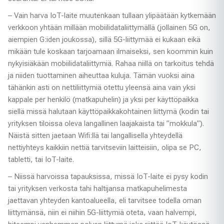
– Vain harva IoT-laite muutenkaan tullaan ylipäätään kytkemään
verkkoon yhtään millään mobiilidataliittymällä (jollainen 5G on,
aiempien G:iden joukossa), sillä 5G-liittymää ei kukaan eikä
mikään tule koskaan tarjoamaan ilmaiseksi, sen koommin kuin
nykyisiäkään mobiilidataliittymiä. Rahaa niillä on tarkoitus tehdä
ja niiden tuottaminen aiheuttaa kuluja. Tämän vuoksi aina
tähänkin asti on nettiliittymiä otettu yleensä aina vain yksi
kappale per henkilö (matkapuhelin) ja yksi per käyttöpaikka
siellä missä halutaan käyttöpaikkakohtainen liittymä (kodin tai
yrityksen tiloissa oleva langallinen laajakaista tai ”mokkula”).
Näistä sitten jaetaan Wifi:llä tai langallisella yhteydellä
nettiyhteys kaikkiin nettiä tarvitseviin laitteisiin, olipa se PC,
tabletti, tai IoT-laite.
– Niissä harvoissa tapauksissa, missä IoT-laite ei pysy kodin
tai yrityksen verkosta tahi haltijansa matkapuhelimesta
jaettavan yhteyden kantoalueella, eli tarvitsee todella oman
liittymänsä, niin ei niihin 5G-liittymiä oteta, vaan halvempi,