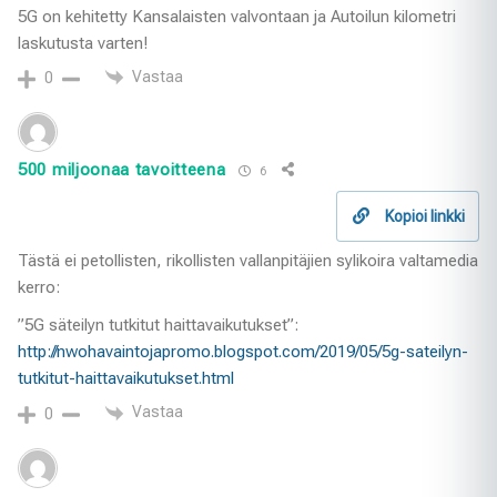
5G on kehitetty Kansalaisten valvontaan ja Autoilun kilometri
laskutusta varten!
Vastaa
0
500 miljoonaa tavoitteena
6
Kopioi linkki
Tästä ei petollisten, rikollisten vallanpitäjien sylikoira valtamedia
kerro:
”5G säteilyn tutkitut haittavaikutukset”:
http://nwohavaintojapromo.blogspot.com/2019/05/5g-sateilyn-
tutkitut-haittavaikutukset.html
Vastaa
0