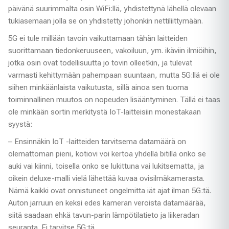
päivänä suurimmalta osin WiFi:llä, yhdistettynä lähellä olevaan
tukiasemaan jolla se on yhdistetty johonkin nettiliittymään.
5G ei tule millään tavoin vaikuttamaan tähän laitteiden
suorittamaan tiedonkeruuseen, vakoiluun, ym. ikäviin ilmiöihin,
jotka osin ovat todellisuutta jo tovin olleetkin, ja tulevat
varmasti kehittymään pahempaan suuntaan, mutta 5G:llä ei ole
siihen minkäänlaista vaikutusta, sillä ainoa sen tuoma
toiminnallinen muutos on nopeuden lisääntyminen. Tällä ei taas
ole minkään sortin merkitystä IoT-laitteisiin monestakaan
syystä:
– Ensinnäkin IoT -laitteiden tarvitsema datamäärä on
olemattoman pieni, kotiovi voi kertoa yhdellä bitillä onko se
auki vai kiinni, toisella onko se lukittuna vai lukitsematta, ja
oikein deluxe-malli vielä lähettää kuvaa ovisilmäkamerasta.
Nämä kaikki ovat onnistuneet ongelmitta iät ajat ilman 5G:tä.
Auton jarruun en keksi edes kameran veroista datamäärää,
siitä saadaan ehkä tavun-parin lämpötilatieto ja liikeradan
seuranta. Ei tarvitse 5G:tä.