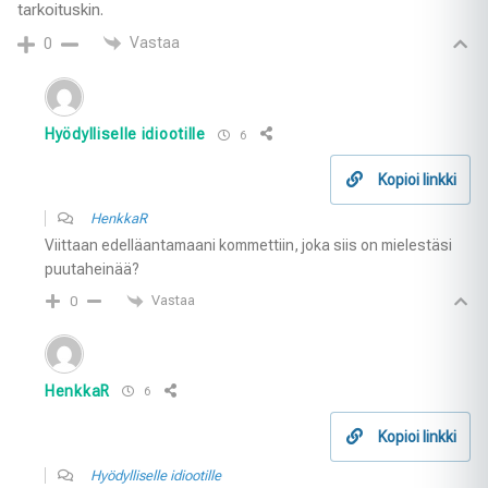
tarkoituskin.
Vastaa
0
Hyödylliselle idiootille
6
Kopioi linkki
HenkkaR
Viittaan edelläantamaani kommettiin, joka siis on mielestäsi
puutaheinää?
Vastaa
0
HenkkaR
6
Kopioi linkki
Hyödylliselle idiootille