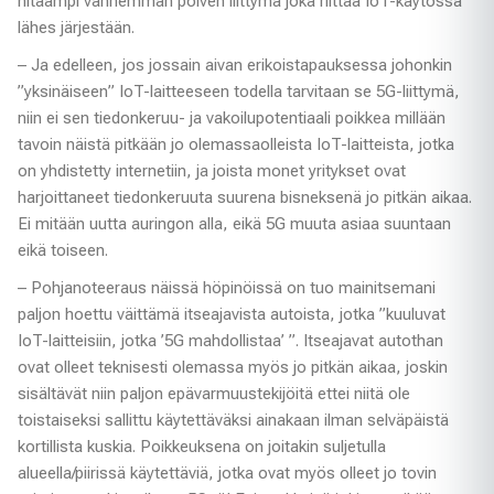
hitaampi vanhemman polven liittymä joka riittää IoT-käytössä
lähes järjestään.
– Ja edelleen, jos jossain aivan erikoistapauksessa johonkin
”yksinäiseen” IoT-laitteeseen todella tarvitaan se 5G-liittymä,
niin ei sen tiedonkeruu- ja vakoilupotentiaali poikkea millään
tavoin näistä pitkään jo olemassaolleista IoT-laitteista, jotka
on yhdistetty internetiin, ja joista monet yritykset ovat
harjoittaneet tiedonkeruuta suurena bisneksenä jo pitkän aikaa.
Ei mitään uutta auringon alla, eikä 5G muuta asiaa suuntaan
eikä toiseen.
– Pohjanoteeraus näissä höpinöissä on tuo mainitsemani
paljon hoettu väittämä itseajavista autoista, jotka ”kuuluvat
IoT-laitteisiin, jotka ’5G mahdollistaa’ ”. Itseajavat autothan
ovat olleet teknisesti olemassa myös jo pitkän aikaa, joskin
sisältävät niin paljon epävarmuustekijöitä ettei niitä ole
toistaiseksi sallittu käytettäväksi ainakaan ilman selväpäistä
kortillista kuskia. Poikkeuksena on joitakin suljetulla
alueella/piirissä käytettäviä, jotka ovat myös olleet jo tovin