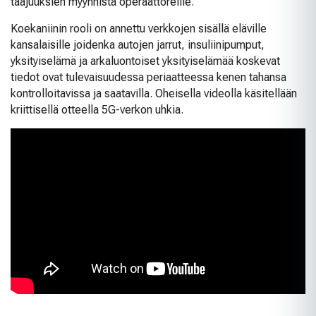
taajuuksien myynnistä operaattoreille.
Koekaniinin rooli on annettu verkkojen sisällä eläville
kansalaisille joidenka autojen jarrut, insuliinipumput,
yksityiselämä ja arkaluontoiset yksityiselämää koskevat
tiedot ovat tulevaisuudessa periaatteessa kenen tahansa
kontrolloitavissa ja saatavilla. Oheisella videolla käsitellään
kriittisellä otteella 5G-verkon uhkia.
Ovatko jopa satakertaiset langattomat
tiedonsiirtonopeudet sen arvoisia?