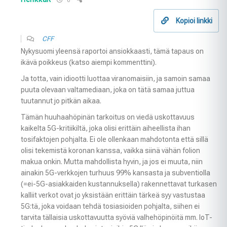
6
Kopioi linkki
CFF
Nykysuomi yleensä raportoi ansiokkaasti, tämä tapaus on
ikävä poikkeus (katso aiempi kommenttini).
Ja totta, vain idiootti luottaa viranomaisiin, ja samoin samaa
puuta olevaan valtamediaan, joka on tätä samaa juttua
tuutannut jo pitkän aikaa.
Tämän huuhaahöpinän tarkoitus on viedä uskottavuus
kaikelta 5G-kritiikiltä, joka olisi erittäin aiheellista ihan
tosifaktojen pohjalta. Ei ole ollenkaan mahdotonta että sillä
olisi tekemistä koronan kanssa, vaikka siinä vähän folion
makua onkin. Mutta mahdollista hyvin, ja jos ei muuta, niin
ainakin 5G-verkkojen turhuus 99% kansasta ja subventiolla
(=ei-5G-asiakkaiden kustannuksella) rakennettavat turkasen
kalliit verkot ovat jo yksistään erittäin tärkeä syy vastustaa
5G:tä, joka voidaan tehdä tosiasioiden pohjalta, siihen ei
tarvita tällaisia uskottavuutta syöviä valhehöpinöitä mm. IoT-