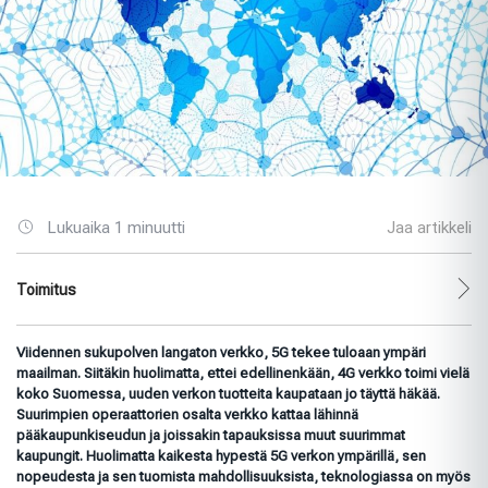
Lukuaika 1 minuutti
Jaa artikkeli
Toimitus
Viidennen sukupolven langaton verkko, 5G tekee tuloaan ympäri
maailman. Siitäkin huolimatta, ettei edellinenkään, 4G verkko toimi vielä
koko Suomessa, uuden verkon tuotteita kaupataan jo täyttä häkää.
Suurimpien operaattorien osalta verkko kattaa lähinnä
pääkaupunkiseudun ja joissakin tapauksissa muut suurimmat
kaupungit. Huolimatta kaikesta hypestä 5G verkon ympärillä, sen
nopeudesta ja sen tuomista mahdollisuuksista, teknologiassa on myös