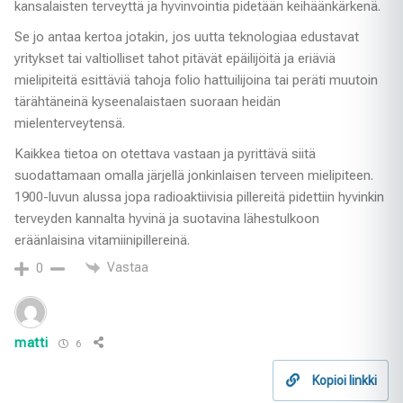
kansalaisten terveyttä ja hyvinvointia pidetään keihäänkärkenä.
Se jo antaa kertoa jotakin, jos uutta teknologiaa edustavat
yritykset tai valtiolliset tahot pitävät epäilijöitä ja eriäviä
mielipiteitä esittäviä tahoja folio hattuilijoina tai peräti muutoin
tärähtäneinä kyseenalaistaen suoraan heidän
mielenterveytensä.
Kaikkea tietoa on otettava vastaan ja pyrittävä siitä
suodattamaan omalla järjellä jonkinlaisen terveen mielipiteen.
1900-luvun alussa jopa radioaktiivisia pillereitä pidettiin hyvinkin
terveyden kannalta hyvinä ja suotavina lähestulkoon
eräänlaisina vitamiinipillereinä.
Vastaa
0
matti
6
Kopioi linkki