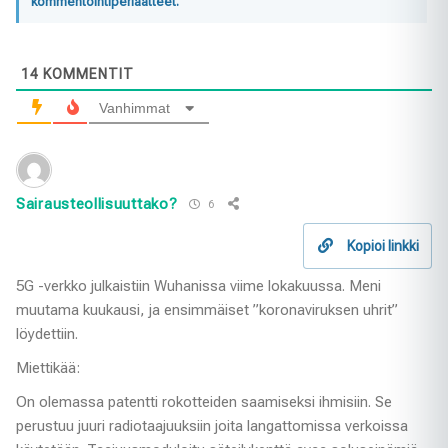
kommentointiperiaatteet.
14
KOMMENTIT
Vanhimmat
Sairausteollisuuttako?
6
Kopioi linkki
5G -verkko julkaistiin Wuhanissa viime lokakuussa. Meni
muutama kuukausi, ja ensimmäiset ”koronaviruksen uhrit”
löydettiin.
Miettikää:
On olemassa patentti rokotteiden saamiseksi ihmisiin. Se
perustuu juuri radiotaajuuksiin joita langattomissa verkoissa