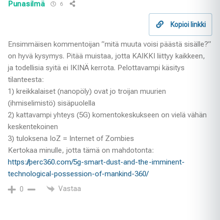
Punasilmä
6
Kopioi linkki
Ensimmäisen kommentoijan ”mitä muuta voisi päästä sisälle?”
on hyvä kysymys. Pitää muistaa, jotta KAIKKI liittyy kaikkeen,
ja todellisia syitä ei IKINÄ kerrota. Pelottavampi käsitys
tilanteesta:
1) kreikkalaiset (nanopöly) ovat jo troijan muurien
(ihmiselimistö) sisäpuolella
2) kattavampi yhteys (5G) komentokeskukseen on vielä vähän
keskentekoinen
3) tuloksena IoZ = Internet of Zombies
Kertokaa minulle, jotta tämä on mahdotonta:
https://perc360.com/5g-smart-dust-and-the-imminent-
technological-possession-of-mankind-360/
Vastaa
0