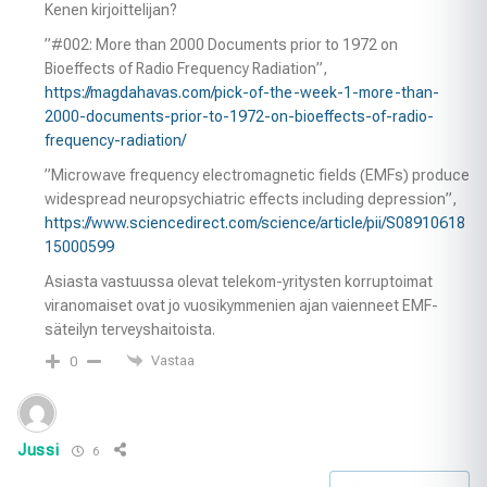
Kenen kirjoittelijan?
”#002: More than 2000 Documents prior to 1972 on
Bioeffects of Radio Frequency Radiation”,
https://magdahavas.com/pick-of-the-week-1-more-than-
2000-documents-prior-to-1972-on-bioeffects-of-radio-
frequency-radiation/
”Microwave frequency electromagnetic fields (EMFs) produce
widespread neuropsychiatric effects including depression”,
https://www.sciencedirect.com/science/article/pii/S08910618
15000599
Asiasta vastuussa olevat telekom-yritysten korruptoimat
viranomaiset ovat jo vuosikymmenien ajan vaienneet EMF-
säteilyn terveyshaitoista.
Vastaa
0
Jussi
6