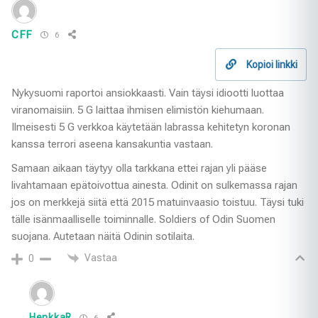
CFF
6
Kopioi linkki
Nykysuomi raportoi ansiokkaasti. Vain täysi idiootti luottaa
viranomaisiin. 5 G laittaa ihmisen elimistön kiehumaan.
Ilmeisesti 5 G verkkoa käytetään labrassa kehitetyn koronan
kanssa terrori aseena kansakuntia vastaan.
Samaan aikaan täytyy olla tarkkana ettei rajan yli pääse
livahtamaan epätoivottua ainesta. Odinit on sulkemassa rajan
jos on merkkejä siitä että 2015 matuinvaasio toistuu. Täysi tuki
tälle isänmaalliselle toiminnalle. Soldiers of Odin Suomen
suojana. Autetaan näitä Odinin sotilaita.
Vastaa
0
HenkkaR