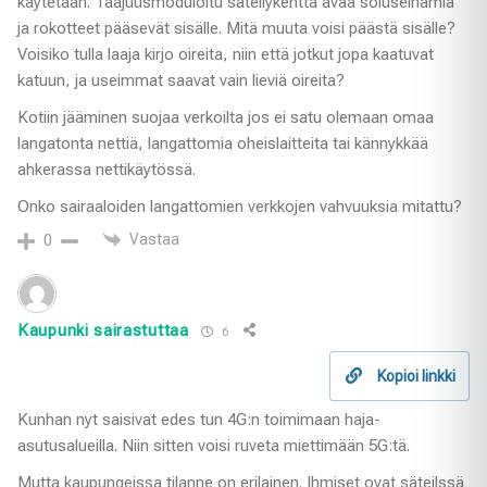
käytetään. Taajuusmoduloitu säteilykenttä avaa soluseinämiä
ja rokotteet pääsevät sisälle. Mitä muuta voisi päästä sisälle?
Voisiko tulla laaja kirjo oireita, niin että jotkut jopa kaatuvat
katuun, ja useimmat saavat vain lieviä oireita?
Kotiin jääminen suojaa verkoilta jos ei satu olemaan omaa
langatonta nettiä, langattomia oheislaitteita tai kännykkää
ahkerassa nettikäytössä.
Onko sairaaloiden langattomien verkkojen vahvuuksia mitattu?
Vastaa
0
Kaupunki sairastuttaa
6
Kopioi linkki
Kunhan nyt saisivat edes tun 4G:n toimimaan haja-
asutusalueilla. Niin sitten voisi ruveta miettimään 5G:tä.
Mutta kaupungeissa tilanne on erilainen. Ihmiset ovat säteilssä