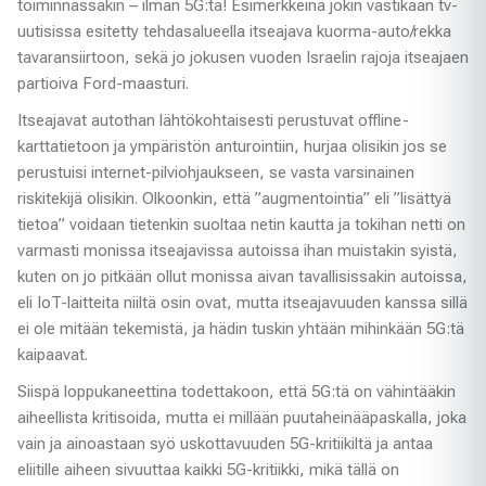
toiminnassakin – ilman 5G:tä! Esimerkkeinä jokin vastikään tv-
uutisissa esitetty tehdasalueella itseajava kuorma-auto/rekka
tavaransiirtoon, sekä jo jokusen vuoden Israelin rajoja itseajaen
partioiva Ford-maasturi.
Itseajavat autothan lähtökohtaisesti perustuvat offline-
karttatietoon ja ympäristön anturointiin, hurjaa olisikin jos se
perustuisi internet-pilviohjaukseen, se vasta varsinainen
riskitekijä olisikin. Olkoonkin, että ”augmentointia” eli ”lisättyä
tietoa” voidaan tietenkin suoltaa netin kautta ja tokihan netti on
varmasti monissa itseajavissa autoissa ihan muistakin syistä,
kuten on jo pitkään ollut monissa aivan tavallisissakin autoissa,
eli IoT-laitteita niiltä osin ovat, mutta itseajavuuden kanssa sillä
ei ole mitään tekemistä, ja hädin tuskin yhtään mihinkään 5G:tä
kaipaavat.
Siispä loppukaneettina todettakoon, että 5G:tä on vähintääkin
aiheellista kritisoida, mutta ei millään puutaheinääpaskalla, joka
vain ja ainoastaan syö uskottavuuden 5G-kritiikiltä ja antaa
eliitille aiheen sivuuttaa kaikki 5G-kritiikki, mikä tällä on