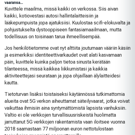
vaaransa...
Kuvittele maailma, missä kaikki on verkossa. Siis aivan
kaikki, kotiovestasi autosi hallintalaitteisiin ja
lääkepumpuista jopa ajatuksiisi. Kuulostaa scifi-elokuvalta ja
pohjustukselta dystooppiseen fantasiamaailmaan, mutta
todellisuus on toisinaan tarua ihmeellisempää.
Jos henkilötietomme ovat nyt alttiita joutumaan vääriin käsiin
ja esimerkiksi identiteettivarkaudet ovat alati kasvamaan
päin, kuvittele kuinka paljon tietoa sinusta kerätään
tilanteessa, missä kaikkea liikkumistasi ja kaikkia
aktiviteettejasi seurataan ja jopa ohjaillaan älylaitteidesi
kautta.
Tietoturvan lisäksi toistaiseksi käytännössä tutkimattomia
alueita ovat 5G verkon aiheuttamat säteilyvaarat, jotka voivat
vaikuttaa ihmisiin aina syntymättömistä lapsista vanhuksiin.
Valtio ei ole verkkojen turvallisuusriskeistä huolimatta
jarruttanut 5G verkkojen rakentamista vaan iloitsee vuonna
2018 saamastaan 77 miljoonan euron nettotulostaan