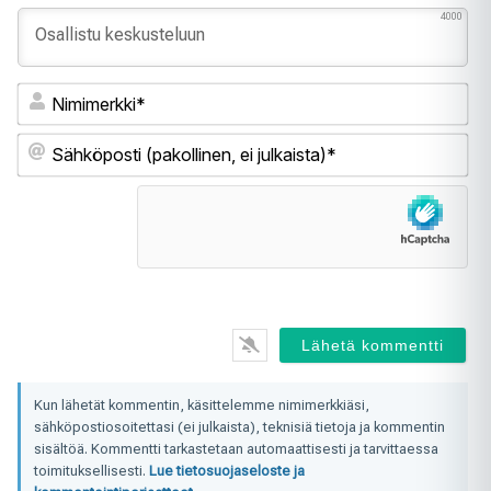
4000
Ni
Sä
(pa
ei
jul
Kun lähetät kommentin, käsittelemme nimimerkkiäsi,
sähköpostiosoitettasi (ei julkaista), teknisiä tietoja ja kommentin
sisältöä. Kommentti tarkastetaan automaattisesti ja tarvittaessa
toimituksellisesti.
Lue tietosuojaseloste ja