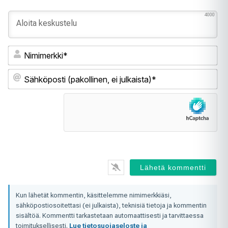
4000
Ni
Sä
(pa
ei
jul
Kun lähetät kommentin, käsittelemme nimimerkkiäsi,
sähköpostiosoitettasi (ei julkaista), teknisiä tietoja ja kommentin
sisältöä. Kommentti tarkastetaan automaattisesti ja tarvittaessa
toimituksellisesti.
Lue tietosuojaseloste ja