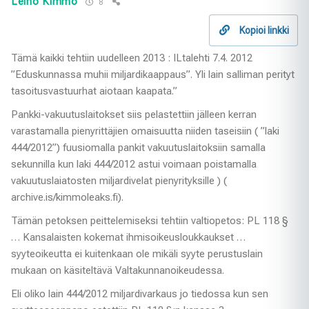
Leino Kimmo
8
Kopioi linkki
Tämä kaikki tehtiin uudelleen 2013 : ILtalehti 7.4. 2012
”Eduskunnassa muhii miljardikaappaus”. Yli lain salliman perityt
tasoitusvastuurhat aiotaan kaapata.”
Pankki-vakuutuslaitokset siis pelastettiin jälleen kerran
varastamalla pienyrittäjien omaisuutta niiden taseisiin ( ”laki
444/2012”) fuusiomalla pankit vakuutuslaitoksiin samalla
sekunnilla kun laki 444/2012 astui voimaan poistamalla
vakuutuslaiatosten miljardivelat pienyrityksille ) (
archive.is/kimmoleaks.fi).
Tämän petoksen peittelemiseksi tehtiin valtiopetos: PL 118 §
… Kansalaisten kokemat ihmisoikeusloukkaukset …
syyteoikeutta ei kuitenkaan ole mikäli syyte perustuslain
mukaan on käsiteltävä Valtakunnanoikeudessa.
Eli oliko lain 444/2012 miljardivarkaus jo tiedossa kun sen