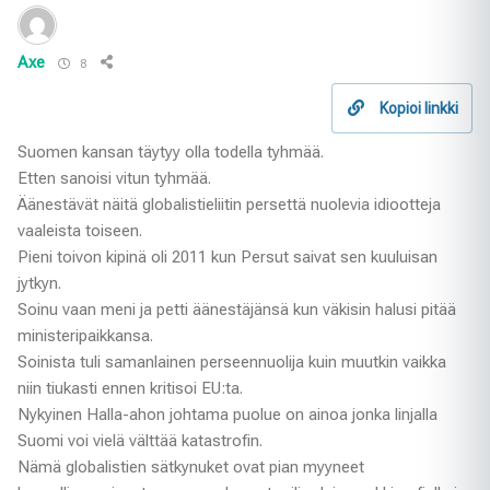
Axe
8
Kopioi linkki
Suomen kansan täytyy olla todella tyhmää.
Etten sanoisi vitun tyhmää.
Äänestävät näitä globalistieliitin persettä nuolevia idiootteja
vaaleista toiseen.
Pieni toivon kipinä oli 2011 kun Persut saivat sen kuuluisan
jytkyn.
Soinu vaan meni ja petti äänestäjänsä kun väkisin halusi pitää
ministeripaikkansa.
Soinista tuli samanlainen perseennuolija kuin muutkin vaikka
niin tiukasti ennen kritisoi EU:ta.
Nykyinen Halla-ahon johtama puolue on ainoa jonka linjalla
Suomi voi vielä välttää katastrofin.
Nämä globalistien sätkynuket ovat pian myyneet