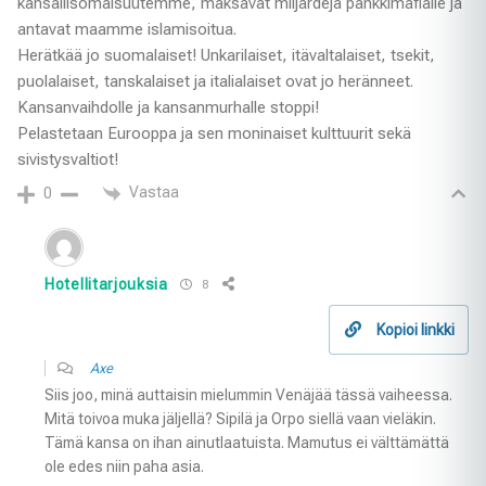
kansallisomaisuutemme, maksavat miljardeja pankkimafialle ja
antavat maamme islamisoitua.
Herätkää jo suomalaiset! Unkarilaiset, itävaltalaiset, tsekit,
puolalaiset, tanskalaiset ja italialaiset ovat jo heränneet.
Kansanvaihdolle ja kansanmurhalle stoppi!
Pelastetaan Eurooppa ja sen moninaiset kulttuurit sekä
sivistysvaltiot!
Vastaa
0
Hotellitarjouksia
8
Kopioi linkki
Axe
Siis joo, minä auttaisin mielummin Venäjää tässä vaiheessa.
Mitä toivoa muka jäljellä? Sipilä ja Orpo siellä vaan vieläkin.
Tämä kansa on ihan ainutlaatuista. Mamutus ei välttämättä
ole edes niin paha asia.