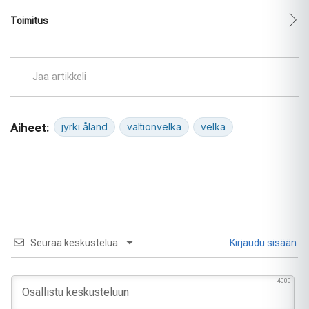
Toimitus
Jaa artikkeli
Aiheet:
jyrki åland
valtionvelka
velka
Seuraa keskustelua
Kirjaudu sisään
4000