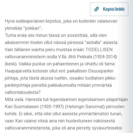
Kopioi linkki
Hyvä seikkaperäinen kirjoitus, joka on kuitenkin valaisevan
ytimekäs ”pokkari”.
Turha enää siis minun tässä on sössöttää, sillä olen
aikaisemmin itsekin ollut näissä piireissä ”astialla” asiasta.
Vain tälläinen wanha pieru muistaa erään TODELLISEN
valtiovarainministerin isolla V:llä. Ahti Pekkala (1924-2014)
(kesk). Vaikka puolue on pahaenteinen ja vihattu oli tämä
Haapajärveltä kotoisin ollut ent. paikallisen Osuuspankin
johtaja, jota tästä alussa ivattiin, osaako tuollainen pikku-
pankinjohtaja pieneltä paikkakunnalta mitään ymmärtää
valtiontaloudesta?
Mitä vielä. Hänestä tuli legendaarinen legendaarisen pilapiirtäjän
Kari Suomalaisen (1920-1997) (Helsingin Sanomat) piirrosten
kohde. Ei siksi, että olisi ollut asioista ymmärtämätön tunari,
vaan Kari väänsi vitsiä aina niin huolestuneen näköisestä
valtiovarainministeristä, joka oli aina piirretty syväuurteiseksi