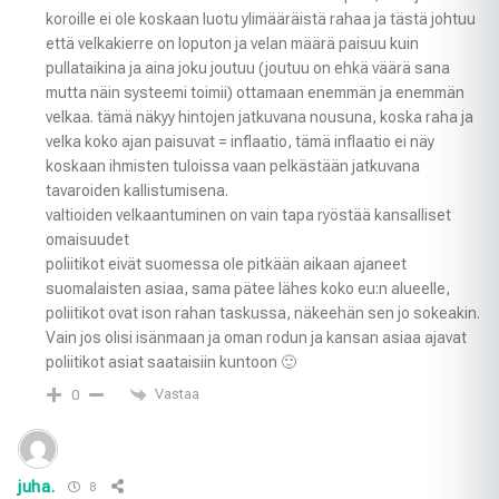
koroille ei ole koskaan luotu ylimääräistä rahaa ja tästä johtuu
että velkakierre on loputon ja velan määrä paisuu kuin
pullataikina ja aina joku joutuu (joutuu on ehkä väärä sana
mutta näin systeemi toimii) ottamaan enemmän ja enemmän
velkaa. tämä näkyy hintojen jatkuvana nousuna, koska raha ja
velka koko ajan paisuvat = inflaatio, tämä inflaatio ei näy
koskaan ihmisten tuloissa vaan pelkästään jatkuvana
tavaroiden kallistumisena.
valtioiden velkaantuminen on vain tapa ryöstää kansalliset
omaisuudet
poliitikot eivät suomessa ole pitkään aikaan ajaneet
suomalaisten asiaa, sama pätee lähes koko eu:n alueelle,
poliitikot ovat ison rahan taskussa, näkeehän sen jo sokeakin.
Vain jos olisi isänmaan ja oman rodun ja kansan asiaa ajavat
poliitikot asiat saataisiin kuntoon 🙂
Vastaa
0
juha.
8