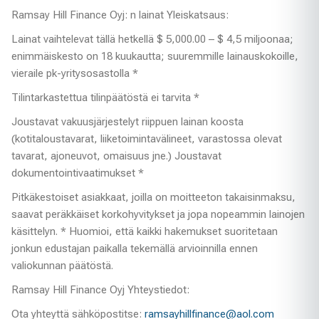
Ramsay Hill Finance Oyj: n lainat Yleiskatsaus:
Lainat vaihtelevat tällä hetkellä $ 5,000.00 – $ 4,5 miljoonaa;
enimmäiskesto on 18 kuukautta; suuremmille lainauskokoille,
vieraile pk-yritysosastolla *
Tilintarkastettua tilinpäätöstä ei tarvita *
Joustavat vakuusjärjestelyt riippuen lainan koosta
(kotitaloustavarat, liiketoimintavälineet, varastossa olevat
tavarat, ajoneuvot, omaisuus jne.) Joustavat
dokumentointivaatimukset *
Pitkäkestoiset asiakkaat, joilla on moitteeton takaisinmaksu,
saavat peräkkäiset korkohyvitykset ja jopa nopeammin lainojen
käsittelyn. * Huomioi, että kaikki hakemukset suoritetaan
jonkun edustajan paikalla tekemällä arvioinnilla ennen
valiokunnan päätöstä.
Ramsay Hill Finance Oyj Yhteystiedot:
Ota yhteyttä sähköpostitse:
ramsayhillfinance@aol.com