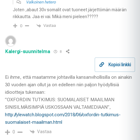
Valkoinen hetero
Joten ,abaut 30v somalit ovat tuoneet järjettömän määrän
rikkautta. Jaa ei vai. Mikä meni pieleen?????
Vastaa
0
Kalergi-suunnitelma
8
Kopioi linkki
Ei ihme, että maatamme johtavilla kansanvihollisilla on ainakin
30 vuoden ajan ollut ja on edelleen niin paljon hyödyllisiä
idiootteja tukenaan:
”OXFORDIN TUTKIMUS: SUOMALAISET MAAILMAN
SINISILMÄISIMPIÄ USKOSSAAN VALTAMEDIAAN”,
http://ylewatch.blogspot.com/2018/06/oxfordin-tutkimus-
suomalaiset-maailman.html
Vastaa
0