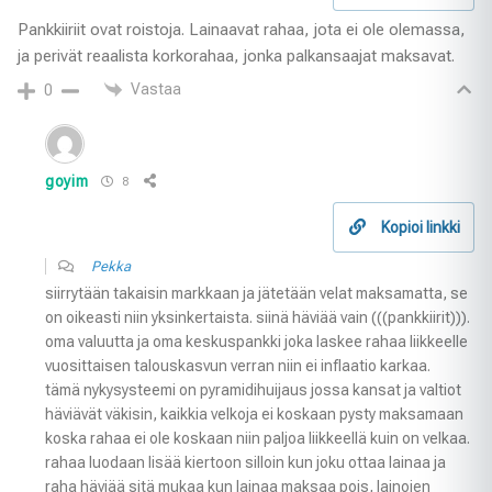
Pankkiiriit ovat roistoja. Lainaavat rahaa, jota ei ole olemassa,
ja perivät reaalista korkorahaa, jonka palkansaajat maksavat.
Vastaa
0
goyim
8
Kopioi linkki
Pekka
siirrytään takaisin markkaan ja jätetään velat maksamatta, se
on oikeasti niin yksinkertaista. siinä häviää vain (((pankkiirit))).
oma valuutta ja oma keskuspankki joka laskee rahaa liikkeelle
vuosittaisen talouskasvun verran niin ei inflaatio karkaa.
tämä nykysysteemi on pyramidihuijaus jossa kansat ja valtiot
häviävät väkisin, kaikkia velkoja ei koskaan pysty maksamaan
koska rahaa ei ole koskaan niin paljoa liikkeellä kuin on velkaa.
rahaa luodaan lisää kiertoon silloin kun joku ottaa lainaa ja
raha häviää sitä mukaa kun lainaa maksaa pois, lainojen