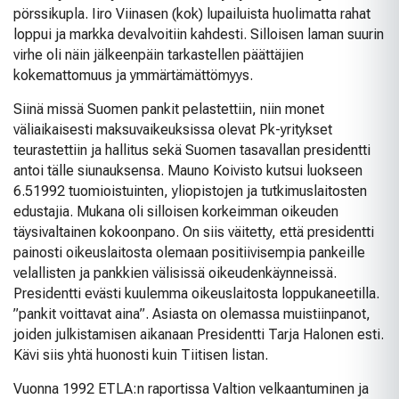
pörssikupla. Iiro Viinasen (kok) lupailuista huolimatta rahat
loppui ja markka devalvoitiin kahdesti. Silloisen laman suurin
virhe oli näin jälkeenpäin tarkastellen päättäjien
kokemattomuus ja ymmärtämättömyys.
Siinä missä Suomen pankit pelastettiin, niin monet
väliaikaisesti maksuvaikeuksissa olevat Pk-yritykset
teurastettiin ja hallitus sekä Suomen tasavallan presidentti
antoi tälle siunauksensa. Mauno Koivisto kutsui luokseen
6.51992 tuomioistuinten, yliopistojen ja tutkimuslaitosten
edustajia. Mukana oli silloisen korkeimman oikeuden
täysivaltainen kokoonpano. On siis väitetty, että presidentti
painosti oikeuslaitosta olemaan positiivisempia pankeille
velallisten ja pankkien välisissä oikeudenkäynneissä.
Presidentti evästi kuulemma oikeuslaitosta loppukaneetilla.
”pankit voittavat aina”. Asiasta on olemassa muistiinpanot,
joiden julkistamisen aikanaan Presidentti Tarja Halonen esti.
Kävi siis yhtä huonosti kuin Tiitisen listan.
Vuonna 1992 ETLA:n raportissa Valtion velkaantuminen ja