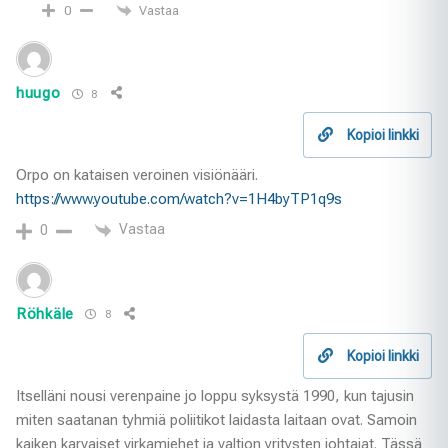
Vastaa
0
huugo
8
Kopioi linkki
Orpo on kataisen veroinen visiönääri.
https://www.youtube.com/watch?v=1H4byTP1q9s
Vastaa
0
Röhkäle
8
Kopioi linkki
Itselläni nousi verenpaine jo loppu syksystä 1990, kun tajusin
miten saatanan tyhmiä poliitikot laidasta laitaan ovat. Samoin
kaiken karvaiset virkamiehet ja valtion yritysten johtajat. Tässä