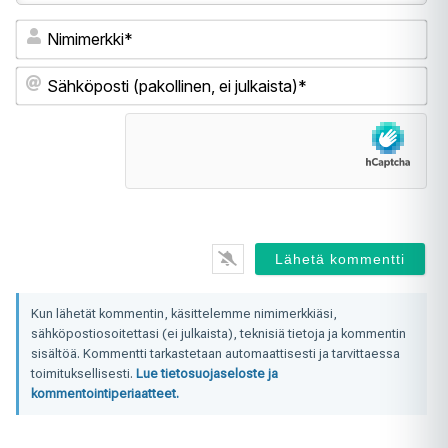
Ni
Sä
(pa
ei
jul
Kun lähetät kommentin, käsittelemme nimimerkkiäsi,
sähköpostiosoitettasi (ei julkaista), teknisiä tietoja ja kommentin
sisältöä. Kommentti tarkastetaan automaattisesti ja tarvittaessa
toimituksellisesti.
Lue tietosuojaseloste ja
kommentointiperiaatteet.