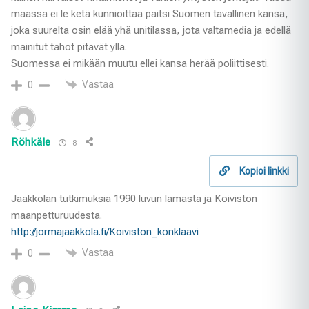
maassa ei le ketä kunnioittaa paitsi Suomen tavallinen kansa,
joka suurelta osin elää yhä unitilassa, jota valtamedia ja edellä
mainitut tahot pitävät yllä.
Suomessa ei mikään muutu ellei kansa herää poliittisesti.
Vastaa
0
Röhkäle
8
Kopioi linkki
Jaakkolan tutkimuksia 1990 luvun lamasta ja Koiviston
maanpetturuudesta.
http://jormajaakkola.fi/Koiviston_konklaavi
Vastaa
0