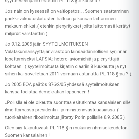
syytteeseenpano estettiin PL 118 §:n kanssa ?
Jos näin on kyseessä on valtiopetos… Suomen saattaminen
pankki-vakuutuslaitosten haltuun ja kansan laittaminen
maksumiehiksi .( etenkin pienyritykset joilta laittomasti kerätyt
miljardit varstaettiin ).
Jo 9.12. 2005 jätin SYYTEILMOITUKSEN
Valatakunnansyyttäjänvirastoon lainsäädännöllisen syrjinnän
lopettamiseksi LAPSIA; hetero-aviomiehiä ja pienyrttäjiä
kohtaan . ( syyteilmoitusta kirjatiin diaariin 8 kuukautta ja nyt
siihen kai sovelletaan 2011 voimaan astunutta PL 118 §:ää ? ).
Jo 2005 EOA päätös 876/2/05 yhdessä syyteilmoituksen
kanssa todistaa demokratian loppuneen !
..Poliislla ei ole oikeutta suorittaa esitutkintaa kansalaisen sille
ilmoittamassa presidentin- ja ministerinvastuuasiassa. (
tuonkaltainen rikosilmoitus jätetty Porin poliisille 8.9. 2005 ).
Olen siis takautuvasti PL 118 §:n mukainen ihmisoikeudeton
Suomen kansalainen !