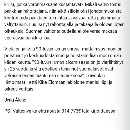
kriisi, jonka veronmaksajat kustantavat? Mikäli valtio toimii
pankkien rahoittajana, niin eikö silloin olisi johdonmukaista
kontrolloida pankkien toimintaa ja valvoa, että pahimmalta
vältyttäisiin. Luulisi nyt rahoittajalla ja takaajalla olevan jotain
oikeuksia. Suomen valtiontaloudella ei ole varaa maksaa
seuraavaa pankkikriisiä.
Vielä on jäljellä 90-luvun laman uhreja, mutta myös moni on
poistunut jo keskuudestamme ja heistäkin liian moni oman
käden kautta. ”90-luvun laman alkamisesta on jo vierähtänyt
yli 25 vuotta ja yhä edelleen tuhannet suomalaiset ovat
veloissa tämän taantuman seurauksena” Toivonkin
lämpimästi, että Kike Elomaan lakialoite menisi läpi ja
oikeus voittaisi.
Jyrki Åland
PS: Valtionvelka ehti nousta 314 773€ tätä kirjoittaessa