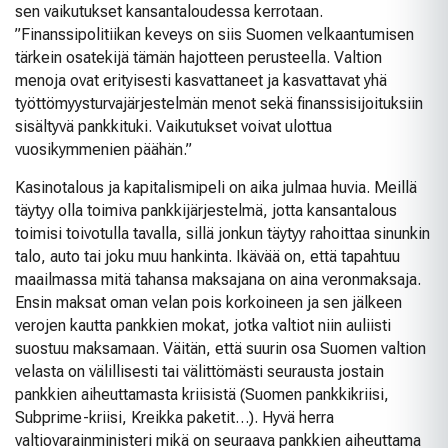
sen vaikutukset kansantaloudessa kerrotaan.
”Finanssipolitiikan keveys on siis Suomen velkaantumisen
tärkein osatekijä tämän hajotteen perusteella. Valtion
menoja ovat erityisesti kasvattaneet ja kasvattavat yhä
työttömyysturvajärjestelmän menot sekä finanssisijoituksiin
sisältyvä pankkituki. Vaikutukset voivat ulottua
vuosikymmenien päähän.”
Kasinotalous ja kapitalismipeli on aika julmaa huvia. Meillä
täytyy olla toimiva pankkijärjestelmä, jotta kansantalous
toimisi toivotulla tavalla, sillä jonkun täytyy rahoittaa sinunkin
talo, auto tai joku muu hankinta. Ikävää on, että tapahtuu
maailmassa mitä tahansa maksajana on aina veronmaksaja.
Ensin maksat oman velan pois korkoineen ja sen jälkeen
verojen kautta pankkien mokat, jotka valtiot niin auliisti
suostuu maksamaan. Väitän, että suurin osa Suomen valtion
velasta on välillisesti tai välittömästi seurausta jostain
pankkien aiheuttamasta kriisistä (Suomen pankkikriisi,
Subprime-kriisi, Kreikka paketit…). Hyvä herra
valtiovarainministeri mikä on seuraava pankkien aiheuttama