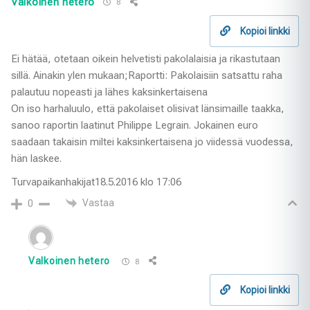
Valkoinen hetero
8
Kopioi linkki
Ei hätää, otetaan oikein helvetisti pakolalaisia ja rikastutaan
sillä. Ainakin ylen mukaan;Raportti: Pakolaisiin satsattu raha
palautuu nopeasti ja lähes kaksinkertaisena
On iso harhaluulo, että pakolaiset olisivat länsimaille taakka,
sanoo raportin laatinut Philippe Legrain. Jokainen euro
saadaan takaisin miltei kaksinkertaisena jo viidessä vuodessa,
hän laskee.
Turvapaikanhakijat18.5.2016 klo 17:06
Vastaa
0
Valkoinen hetero
8
Kopioi linkki