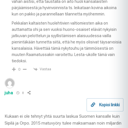
vähän aistisi, että taustalla on aito huoli kansalaisten
pärjäämisestä ja hyvinvoinnista ts. leikataan kovina aikoina
kun on pakko ja parannellaan tilannetta myöhemmin.
Pekkalan kaltaisten huolehtivien valtiomiesten aika on
auttamatta ohi ja sen vuoksi huono-osaiset elävät nykyisin
jatkuvan pelottelun ja syyllistämisen alaisuudessa vailla
pienintäkään tunnetta siitä, että he myös olisivat täysarvoisia
kansalaisia. Hävettää tämä nykytouhu ja tämmöisestä on
muuten Raamatussakin varoitettu. Lesta-ukolle tämä vain
tiedoksi.
Vastaa
0
juha
8
Kopioi linkki
Kukaan ei ole tehnyt yhtä suurta laskua Suomen kansalle kuin
Sipilä ja Orpo. 2015 matuvyöry tulee maksamaan noin miljardin