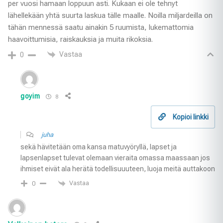
per vuosi hamaan loppuun asti. Kukaan ei ole tehnyt
lähellekään yhtä suurta laskua tälle maalle. Noilla miljardeilla on
tähän mennessä saatu ainakin 5 ruumista, lukemattomia
haavoittumisia, raiskauksia ja muita rikoksia.
Vastaa
0
goyim
8
Kopioi linkki
juha
sekä hävitetään oma kansa matuvyöryllä, lapset ja
lapsenlapset tulevat olemaan vieraita omassa maassaan jos
ihmiset eivät ala herätä todellisuuuteen, luoja meitä auttakoon
Vastaa
0