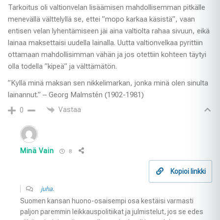
Tarkoitus oli valtionvelan lisäämisen mahdollisemman pitkälle
menevällä välttelyllä se, ettei ”mopo karkaa käsistä”, vaan
entisen velan lyhentämiseen jäi aina valtiolta rahaa sivuun, eikä
lainaa maksettaisi uudella lainalla. Uutta valtionvelkaa pyrittiin
ottamaan mahdollisimman vähän ja jos otettiin kohteen täytyi
olla todella ”kipeä” ja välttämätön.
”Kyllä minä maksan sen nikkelimarkan, jonka minä olen sinulta
lainannut.” – Georg Malmstén (1902-1981)
Vastaa
0
Minä Vain
8
Kopioi linkki
juha.
Suomen kansan huono-osaisempi osa kestäisi varmasti
paljon paremmin leikkauspolitiikat ja julmistelut, jos se edes