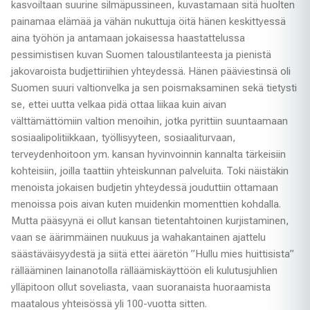
kasvoiltaan suurine silmäpussineen, kuvastamaan sitä huolten
painamaa elämää ja vähän nukuttuja öitä hänen keskittyessä
aina työhön ja antamaan jokaisessa haastattelussa
pessimistisen kuvan Suomen taloustilanteesta ja pienistä
jakovaroista budjettiriihien yhteydessä. Hänen pääviestinsä oli
Suomen suuri valtionvelka ja sen poismaksaminen sekä tietysti
se, ettei uutta velkaa pidä ottaa liikaa kuin aivan
välttämättömiin valtion menoihin, jotka pyrittiin suuntaamaan
sosiaalipolitiikkaan, työllisyyteen, sosiaaliturvaan,
terveydenhoitoon ym. kansan hyvinvoinnin kannalta tärkeisiin
kohteisiin, joilla taattiin yhteiskunnan palveluita. Toki näistäkin
menoista jokaisen budjetin yhteydessä jouduttiin ottamaan
menoissa pois aivan kuten muidenkin momenttien kohdalla.
Mutta pääsyynä ei ollut kansan tietentahtoinen kurjistaminen,
vaan se äärimmäinen nuukuus ja wahakantainen ajattelu
säästäväisyydestä ja siitä ettei ääretön ”Hullu mies huittisista”
rällääminen lainanotolla rälläämiskäyttöön eli kulutusjuhlien
ylläpitoon ollut soveliasta, vaan suoranaista huoraamista
maatalous yhteisössä yli 100-vuotta sitten.