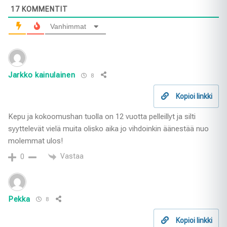
17
KOMMENTIT
Vanhimmat
Jarkko kainulainen
8
Kopioi linkki
Kepu ja kokoomushan tuolla on 12 vuotta pelleillyt ja silti
syyttelevät vielä muita olisko aika jo vihdoinkin äänestää nuo
molemmat ulos!
Vastaa
0
Pekka
8
Kopioi linkki