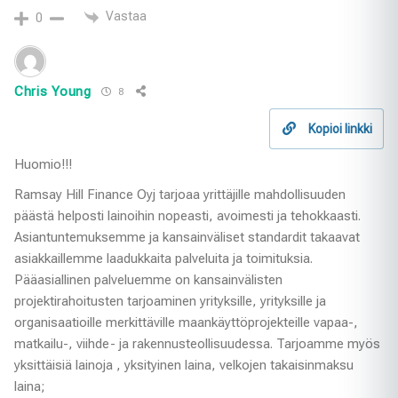
Vastaa
0
Chris Young
8
Kopioi linkki
Huomio!!!
Ramsay Hill Finance Oyj tarjoaa yrittäjille mahdollisuuden
päästä helposti lainoihin nopeasti, avoimesti ja tehokkaasti.
Asiantuntemuksemme ja kansainväliset standardit takaavat
asiakkaillemme laadukkaita palveluita ja toimituksia.
Pääasiallinen palveluemme on kansainvälisten
projektirahoitusten tarjoaminen yrityksille, yrityksille ja
organisaatioille merkittäville maankäyttöprojekteille vapaa-,
matkailu-, viihde- ja rakennusteollisuudessa. Tarjoamme myös
yksittäisiä lainoja , yksityinen laina, velkojen takaisinmaksu
laina;