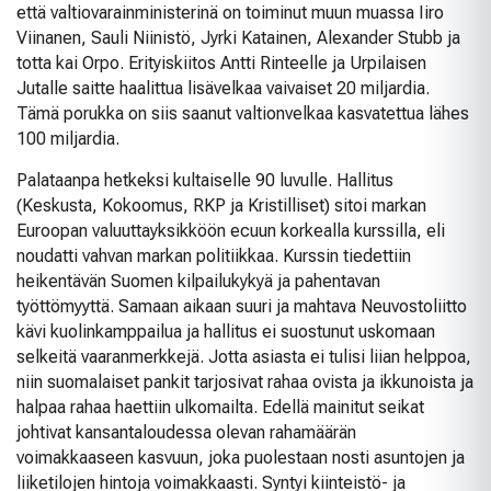
että valtiovarainministerinä on toiminut muun muassa Iiro
Viinanen, Sauli Niinistö, Jyrki Katainen, Alexander Stubb ja
totta kai Orpo. Erityiskiitos Antti Rinteelle ja Urpilaisen
Jutalle saitte haalittua lisävelkaa vaivaiset 20 miljardia.
Tämä porukka on siis saanut valtionvelkaa kasvatettua lähes
100 miljardia.
Palataanpa hetkeksi kultaiselle 90 luvulle. Hallitus
(Keskusta, Kokoomus, RKP ja Kristilliset) sitoi markan
Euroopan valuuttayksikköön ecuun korkealla kurssilla, eli
noudatti vahvan markan politiikkaa. Kurssin tiedettiin
heikentävän Suomen kilpailukykyä ja pahentavan
työttömyyttä. Samaan aikaan suuri ja mahtava Neuvostoliitto
kävi kuolinkamppailua ja hallitus ei suostunut uskomaan
selkeitä vaaranmerkkejä. Jotta asiasta ei tulisi liian helppoa,
niin suomalaiset pankit tarjosivat rahaa ovista ja ikkunoista ja
halpaa rahaa haettiin ulkomailta. Edellä mainitut seikat
johtivat kansantaloudessa olevan rahamäärän
voimakkaaseen kasvuun, joka puolestaan nosti asuntojen ja
liiketilojen hintoja voimakkaasti. Syntyi kiinteistö- ja