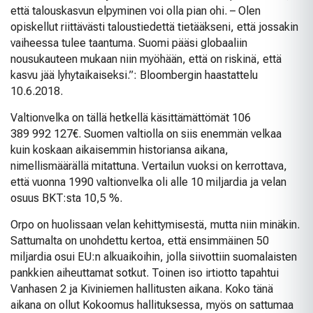
että talouskasvun elpyminen voi olla pian ohi. – Olen
opiskellut riittävästi taloustiedettä tietääkseni, että jossakin
vaiheessa tulee taantuma. Suomi pääsi globaaliin
nousukauteen mukaan niin myöhään, että on riskinä, että
kasvu jää lyhytaikaiseksi.”: Bloombergin haastattelu
10.6.2018.
Valtionvelka on tällä hetkellä käsittämättömät 106
389 992 127€. Suomen valtiolla on siis enemmän velkaa
kuin koskaan aikaisemmin historiansa aikana,
nimellismäärällä mitattuna. Vertailun vuoksi on kerrottava,
että vuonna 1990 valtionvelka oli alle 10 miljardia ja velan
osuus BKT:sta 10,5 %.
Orpo on huolissaan velan kehittymisestä, mutta niin minäkin.
Sattumalta on unohdettu kertoa, että ensimmäinen 50
miljardia osui EU:n alkuaikoihin, jolla siivottiin suomalaisten
pankkien aiheuttamat sotkut. Toinen iso irtiotto tapahtui
Vanhasen 2 ja Kiviniemen hallitusten aikana. Koko tänä
aikana on ollut Kokoomus hallituksessa, myös on sattumaa