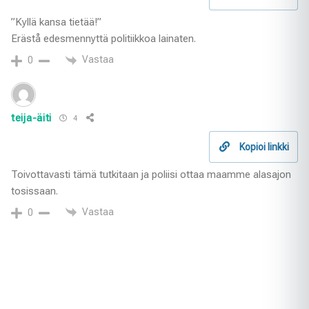
”Kyllä kansa tietää!”
Erästå edesmennyttä politiikkoa lainaten.
Vastaa
0
teija-äiti
4
Kopioi linkki
Toivottavasti tämä tutkitaan ja poliisi ottaa maamme alasajon
tosissaan.
Vastaa
0