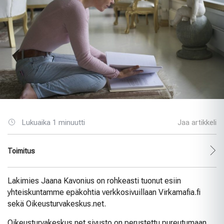
Lukuaika 1 minuutti
Jaa artikkeli
Toimitus
Lakimies Jaana Kavonius on rohkeasti tuonut esiin
yhteiskuntamme epäkohtia verkkosivuillaan Virkamafia.fi
sekä Oikeusturvakeskus.net.
Oikeusturvakeskus.net sivusto on perustettu pureutumaan