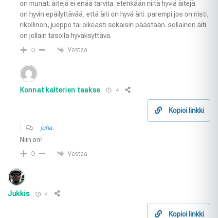
on munat. äitejä ei enää tarvita. etenkään niitä hyviä äitejä.
on hyvin epäilyttävää, että äiti on hyvä äiti. parempi jos on nisti,
rikollinen, juoppo tai oikeasti sekaisin päästään. sellainen äiti
on jollain tasolla hyväksyttävä.
Vastaa
0
Konnat kalterien taakse
4
Kopioi linkki
juha.
Niin on!
Vastaa
0
Jukkis
4
Kopioi linkki