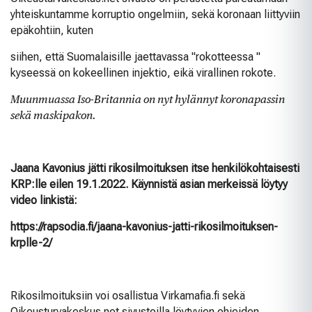
yhteiskuntamme korruptio ongelmiin, sekä koronaan liittyviin
epäkohtiin, kuten
siihen, että Suomalaisille jaettavassa "rokotteessa "
kyseessä on kokeellinen injektio, eikä virallinen rokote.
Muunmuassa Iso-Britannia on nyt hylännyt koronapassin
sekä maskipakon.
Jaana Kavonius jätti rikosilmoituksen itse henkilökohtaisesti
KRP:lle eilen 19.1.2022. Käynnistä asian merkeissä löytyy
video linkistä:
https://rapsodia.fi/jaana-kavonius-jatti-rikosilmoituksen-
krplle-2/
Rikosilmoituksiin voi osallistua Virkamafia.fi sekä
Oikeusturvakeskus.net sivustoilla löytyvien ohjeiden