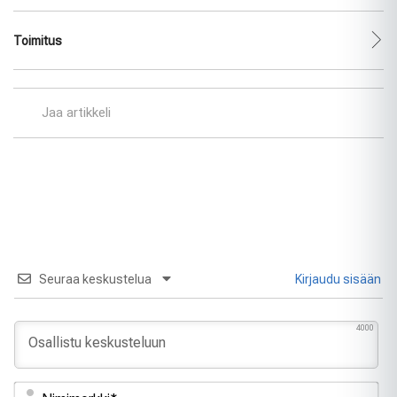
Toimitus
Jaa artikkeli
Seuraa keskustelua
Kirjaudu sisään
4000
Ni