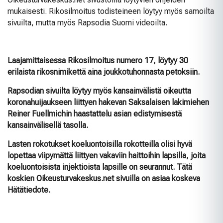
mukaisesti. Rikosilmoitus todisteineen löytyy myös samoilta
sivuilta, mutta myös Rapsodia Suomi videoilta.
Laajamittaisessa Rikosilmoitus numero 17, löytyy 30
erilaista rikosnimikettä aina joukkotuhonnasta petoksiin.
Rapsodian sivuilta löytyy myös kansainvälistä oikeutta
koronahuijaukseen liittyen hakevan Saksalaisen lakimiehen
Reiner Fuellmichin haastattelu asian edistymisestä
kansainvälisellä tasolla.
Lasten rokotukset koeluontoisilla rokotteilla olisi hyvä
lopettaa viipymättä liittyen vakaviin haittoihin lapsilla, joita
koeluontoisista injektioista lapsille on seurannut. Tätä
koskien Oikeusturvakeskus.net sivuilla on asiaa koskeva
Hätätiedote.