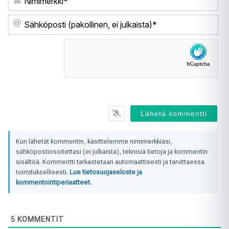
Sä
(pa
ei
jul
Kun lähetät kommentin, käsittelemme nimimerkkiäsi,
sähköpostiosoitettasi (ei julkaista), teknisiä tietoja ja kommentin
sisältöä. Kommentti tarkastetaan automaattisesti ja tarvittaessa
toimituksellisesti.
Lue tietosuojaseloste ja
kommentointiperiaatteet.
5
KOMMENTIT