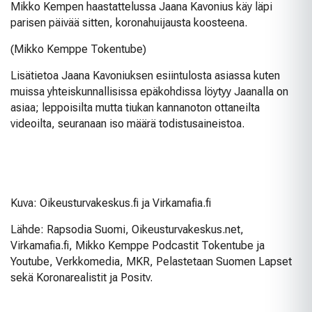
Mikko Kempen haastattelussa Jaana Kavonius käy läpi
parisen päivää sitten, koronahuijausta koosteena.
(Mikko Kemppe Tokentube)
Lisätietoa Jaana Kavoniuksen esiintulosta asiassa kuten
muissa yhteiskunnallisissa epäkohdissa löytyy Jaanalla on
asiaa; leppoisilta mutta tiukan kannanoton ottaneilta
videoilta, seuranaan iso määrä todistusaineistoa.
Kuva: Oikeusturvakeskus.fi ja Virkamafia.fi
Lähde: Rapsodia Suomi, Oikeusturvakeskus.net,
Virkamafia.fi, Mikko Kemppe Podcastit Tokentube ja
Youtube, Verkkomedia, MKR, Pelastetaan Suomen Lapset
sekä Koronarealistit ja Positv.