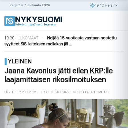
Siirry
19 °C Helsinki
Perjantai 7. elokuuta 2026
sisältöön
09:30
Puutarhasta pöytään: Ruotsin elokuun
ULKOMAAT
—
NYKYSUOMI
sato
Selkeästi. Itsenäisesti. Suomesta.
14:56
Puola ja Yhdysvallat neuvottelevat
ULKOMAAT
—
pysyvistä sotilastukikohdista
13:30
Neljää 15-vuotiasta vastaan nostettu
ULKOMAAT
—
syytteet SiS-laitoksen mellakan jäl ...
11:45
Yli 1 000 saksalaista oikeusalan
ULKOMAAT
—
ammattilaista vaatii AfD:n kieltämistä
YLEINEN
09:56
Ensimmäinen tiikeri vapautettu
ULKOMAAT
—
luontoon Kazakstanissa 70 vuoteen
Jaana Kavonius jätti eilen KRP:lle
09:30
Puutarhasta pöytään: Ruotsin elokuun
ULKOMAAT
—
laajamittaisen rikosilmoituksen
sato
14:56
Puola ja Yhdysvallat neuvottelevat
ULKOMAAT
—
pysyvistä sotilastukikohdista
PÄIVITETTY 20.1.2022
,
JULKAISTU 20.1.2022
– KIRJOITTAJA TOIMITUS