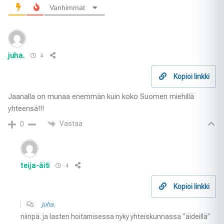
Vanhimmat
juha.
4
Kopioi linkki
Jaanalla on munaa enemmän kuin koko Suomen miehillä
yhteensä!!!
Vastaa
0
teija-äiti
4
Kopioi linkki
juha.
niinpä. ja lasten hoitamisessa nyky yhteiskunnassa ”äideillä”