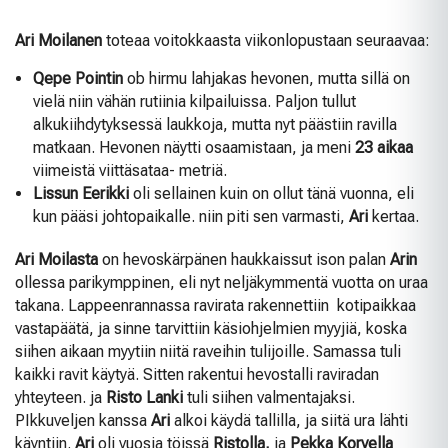
Ari Moilanen
toteaa voitokkaasta viikonlopustaan seuraavaa:
Qepe Pointin
ob hirmu lahjakas hevonen, mutta sillä on
vielä niin vähän rutiinia kilpailuissa. Paljon tullut
alkukiihdytyksessä laukkoja, mutta nyt päästiin ravilla
matkaan. Hevonen näytti osaamistaan, ja meni
23 aikaa
viimeistä viittäsataa- metriä.
Lissun Eerikki
oli sellainen kuin on ollut tänä vuonna, eli
kun pääsi johtopaikalle. niin piti sen varmasti,
Ari
kertaa.
Ari Moilasta
on hevoskärpänen haukkaissut ison palan
Arin
ollessa parikymppinen, eli nyt neljäkymmentä vuotta on uraa
takana. Lappeenrannassa ravirata rakennettiin kotipaikkaa
vastapäätä, ja sinne tarvittiin käsiohjelmien myyjiä, koska
siihen aikaan myytiin niitä raveihin tulijoille. Samassa tuli
kaikki ravit käytyä. Sitten rakentui hevostalli raviradan
yhteyteen. ja
Risto Lanki
tuli siihen valmentajaksi.
PIkkuveljen kanssa
Ari
alkoi käydä tallilla, ja siitä ura lähti
käyntiin.
Ari
oli vuosia töissä
Ristolla,
ja
Pekka Korvella