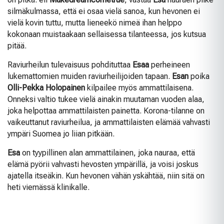
silmäkulmassa, että ei osaa vielä sanoa, kun hevonen ei
vielä kovin tuttu, mutta lieneekö nimeä ihan helppo
kokonaan muistaakaan sellaisessa tilanteessa, jos kutsua
pitää.
Raviurheilun tulevaisuus pohdituttaa
Esaa
perheineen
lukemattomien muiden raviurheilijoiden tapaan.
Esan
poika
Olli-Pekka Holopainen
kilpailee myös ammattilaisena.
Onneksi valtio tukee vielä ainakin muutaman vuoden alaa,
joka helpottaa ammattilaisten painetta. Korona-tilanne on
vaikeuttanut raviurheilua, ja ammattilaisten elämää vahvasti
ympäri Suomea jo liian pitkään.
Esa
on tyypillinen alan ammattilainen, joka nauraa, että
elämä pyörii vahvasti hevosten ympärillä, ja voisi joskus
ajatella itseäkin. Kun hevonen vähän yskähtää, niin sitä on
heti viemässä klinikalle.