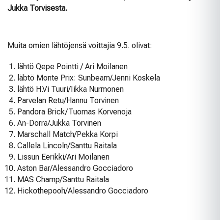
Jukka Torvisesta.
Muita omien lähtöjensä voittajia 9.5. olivat:
lähtö Qepe Pointti / Ari Moilanen
läbtö Monte Prix: Sunbeam/Jenni Koskela
lähtö H.Vi Tuuri/Iikka Nurmonen
Parvelan Retu/Hannu Torvinen
Pandora Brick/Tuomas Korvenoja
An-Dorra/Jukka Torvinen
Marschall Match/Pekka Korpi
Callela Lincoln/Santtu Raitala
Lissun Eerikki/Ari Moilanen
Aston Bar/Alessandro Gocciadoro
MAS Champ/Santtu Raitala
Hickothepooh/Alessandro Gocciadoro