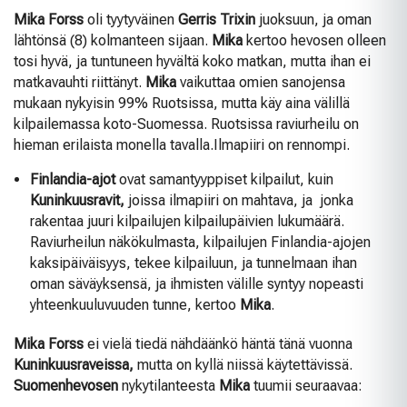
Mika Forss
oli tyytyväinen
Gerris Trixin
juoksuun, ja oman
lähtönsä (8) kolmanteen sijaan.
Mika
kertoo hevosen olleen
tosi hyvä, ja tuntuneen hyvältä koko matkan, mutta ihan ei
matkavauhti riittänyt.
Mika
vaikuttaa omien sanojensa
mukaan nykyisin 99% Ruotsissa, mutta käy aina välillä
kilpailemassa koto-Suomessa. Ruotsissa raviurheilu on
hieman erilaista monella tavalla.Ilmapiiri on rennompi.
Finlandia-ajot
ovat samantyyppiset kilpailut, kuin
Kuninkuusravit,
joissa ilmapiiri on mahtava, ja jonka
rakentaa juuri kilpailujen kilpailupäivien lukumäärä.
Raviurheilun näkökulmasta, kilpailujen Finlandia-ajojen
kaksipäiväisyys, tekee kilpailuun, ja tunnelmaan ihan
oman säväyksensä, ja ihmisten välille syntyy nopeasti
yhteenkuuluvuuden tunne, kertoo
Mika
.
Mika Forss
ei vielä tiedä nähdäänkö häntä tänä vuonna
Kuninkuusraveissa,
mutta on kyllä niissä käytettävissä.
Suomenhevosen
nykytilanteesta
Mika
tuumii seuraavaa: