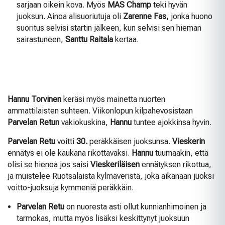
sarjaan oikein kova. Myös
MAS Champ
teki hyvän
juoksun. Ainoa alisuoriutuja oli
Zarenne Fas,
jonka huono
suoritus selvisi startin jälkeen, kun selvisi sen hieman
sairastuneen,
Santtu
Raitala
kertaa.
Hannu Torvinen
keräsi myös mainetta nuorten
ammattilaisten suhteen. Viikonlopun kilpahevosistaan
Parvelan Retun
vakiokuskina,
Hannu
tuntee ajokkinsa hyvin.
Parvelan Retu
voitti
30.
peräkkäisen juoksunsa.
Vieskerin
ennätys ei ole kaukana rikottavaksi.
Hannu
tuumaakin, että
olisi se hienoa jos saisi
Vieskeriläisen
ennätyksen rikottua,
ja muistelee Ruotsalaista kylmäveristä, joka aikanaan juoksi
voitto-juoksuja kymmeniä peräkkäin.
Parvelan Retu
on nuoresta asti ollut kunnianhimoinen ja
tarmokas, mutta myös lisäksi keskittynyt juoksuun