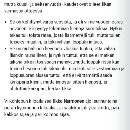
mutta kuusi- ja seitsenvuotis- kaudet ovat olleet
Iikan
varmassa otteessa.
Se on kehittynyt varsa vuosista, ja oli viime vuoden paras
hevonen. Se pystyy tekemään hienoja suorituksia. Nytkin
takaa tuli toista rataa, josta lisämetrejä tuli, mutta tullen
toiseksi maaliin, ja teki vahvan loppukirin taas.
Se on rauhallinen hevonen. Joskus tuntuu, että vähän
liiankin rauhallinen, ja nytkin tuntui, että se ei matkan
aikana oikein tosissaan mennyt ,mutta loppukirissä kun
toinen hevonen tuli takaa ohi, niin lähti sille vastaamaan ja
loppusuoran alussa tuntui, että ei välttämättä saada
kärkiparia kiinni, mutta innostui sitten hienosti, ja
ohitettiin kärkipari, kertaa Iikka.
Viikonlopun kilpailuissa
IIkka Nurmonen
ajoi sunnuntaina
peräti kymmenen kilpailua, ja saaliiksi tuli yksi voitto, pari
kakkos sijaa ja pari kolmos sijaa.