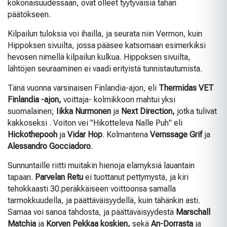
kokonaisuudessaan, ovat olleet tyytyväisiä tähän
päätökseen.
Kilpailun tuloksia voi ihailla, ja seurata niin Vermon, kuin
Hippoksen sivuilta, jossa pääsee katsomaan esimerkiksi
hevosen nimellä kilpailun kulkua. Hippoksen sivuilta,
lähtöjen seuraaminen ei vaadi erityistä tunnistautumista.
Tänä vuonna varsinaisen Finlandia-ajon, eli
Thermidas VET
Finlandia -ajon,
voittaja- kolmikkoon mahtui yksi
suomalainen;
Iikka Nurmonen
ja
Next Direction,
jotka tulivat
kakkoseksi . Voiton vei "Hikotteleva Nalle Puh" eli
Hickothepooh
ja
Vidar Hop
. Kolmantena
Vernssage Grif
ja
Alessandro Gocciadoro
.
Sunnuntaille riitti muitakin hienoja elämyksiä lauantain
tapaan.
Parvelan Retu
ei tuottanut pettymystä, ja kiri
tehokkaasti 30.peräkkäiseen voittoonsa samalla
tarmokkuudella, ja päättäväisyydellä, kuin tähänkin asti.
Samaa voi sanoa tahdosta, ja päättäväisyydestä
Marschall
Matchia
ja
Korven Pekkaa koskien,
sekä
An-Dorrasta
ja