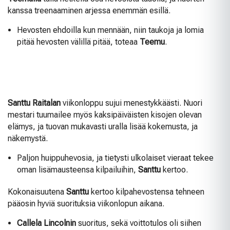
kanssa treenaaminen arjessa enemmän esillä.
Hevosten ehdoilla kun mennään, niin taukoja ja lomia
pitää hevosten välillä pitää, toteaa
Teemu
.
Santtu Raitalan
viikonloppu sujui menestykkäästi. Nuori
mestari tuumailee myös kaksipäiväisten kisojen olevan
elämys, ja tuovan mukavasti uralla lisää kokemusta, ja
näkemystä.
Paljon huippuhevosia, ja tietysti ulkolaiset vieraat tekee
oman lisämausteensa kilpailuihin,
Santtu
kertoo.
Kokonaisuutena
Santtu
kertoo kilpahevostensa tehneen
pääosin hyviä suorituksia viikonlopun aikana.
Callela Lincolnin
suoritus, sekä voittotulos oli siihen