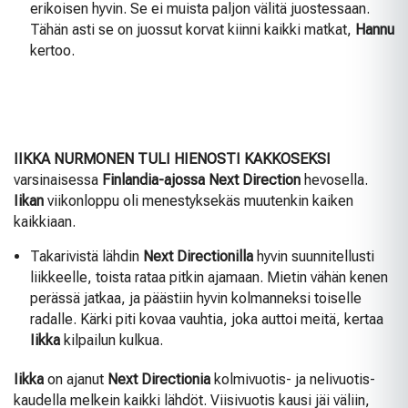
erikoisen hyvin. Se ei muista paljon välitä juostessaan.
Tähän asti se on juossut korvat kiinni kaikki matkat,
Hannu
kertoo.
IIKKA NURMONEN TULI HIENOSTI KAKKOSEKSI
varsinaisessa
Finlandia-ajossa
Next Direction
hevosella.
Iikan
viikonloppu oli menestyksekäs muutenkin kaiken
kaikkiaan.
Takarivistä lähdin
Next Directionilla
hyvin suunnitellusti
liikkeelle, toista rataa pitkin ajamaan. Mietin vähän kenen
perässä jatkaa, ja päästiin hyvin kolmanneksi toiselle
radalle. Kärki piti kovaa vauhtia, joka auttoi meitä, kertaa
Iikka
kilpailun kulkua.
Iikka
on ajanut
Next Directionia
kolmivuotis- ja nelivuotis-
kaudella melkein kaikki lähdöt. Viisivuotis kausi jäi väliin,