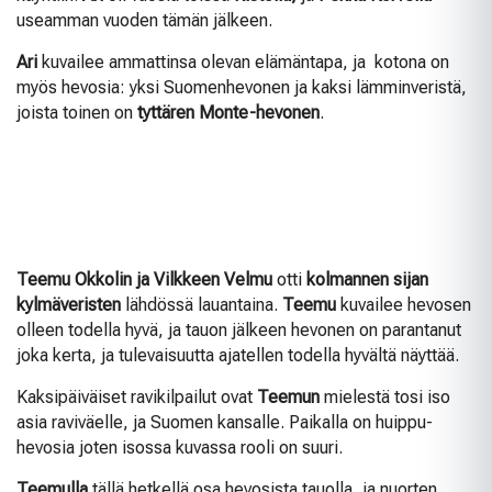
useamman vuoden tämän jälkeen.
Ari
kuvailee ammattinsa olevan elämäntapa, ja kotona on
myös hevosia: yksi Suomenhevonen ja kaksi lämminveristä,
joista toinen on
tyttären
Monte-hevonen
.
Teemu Okkolin ja Vilkkeen Velmu
otti
kolmannen sijan
kylmäveristen
lähdössä lauantaina.
Teemu
kuvailee hevosen
olleen todella hyvä, ja tauon jälkeen hevonen on parantanut
joka kerta, ja tulevaisuutta ajatellen todella hyvältä näyttää.
Kaksipäiväiset ravikilpailut ovat
Teemun
mielestä tosi iso
asia raviväelle, ja Suomen kansalle. Paikalla on huippu-
hevosia joten isossa kuvassa rooli on suuri.
Teemulla
tällä hetkellä osa hevosista tauolla, ja nuorten