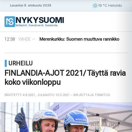
Siirry
19 °C Helsinki
Lauantai 8. elokuuta 2026
sisältöön
NYKYSUOMI
14:56
Puola ja Yhdysvallat neuvottelevat
ULKOMAAT
—
Selkeästi. Itsenäisesti. Suomesta.
pysyvistä sotilastukikohdista
14:42
Norjalainen viikinkihauta avattiin
VIIHDE
—
12:38
Merenkurkku: Suomen muuttuva rannikko
VIIHDE
—
09:08
Rapujuhlat – Ruotsin loppukesän rituaali
VIIHDE
—
08:33
Tanska puuttuu tekoälyhuijauksiin
ULKOMAAT
—
14:56
Puola ja Yhdysvallat neuvottelevat
ULKOMAAT
—
URHEILU
pysyvistä sotilastukikohdista
14:42
Norjalainen viikinkihauta avattiin
VIIHDE
—
FINLANDIA-AJOT 2021/ Täyttä ravia
koko viikonloppu
PÄIVITETTY 4.8.2021
,
JULKAISTU 10.5.2021
– KIRJOITTAJA TOIMITUS