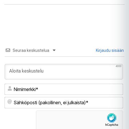
Seuraa keskustelua
Kirjaudu sisään
4000
Ni
Sä
(pa
ei
jul