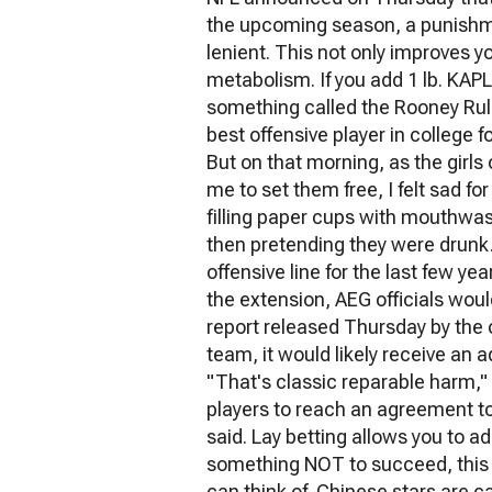
the upcoming season, a punishmen
lenient. This not only improves y
metabolism. If you add 1 lb. KAPL
something called the Rooney Rule,
best offensive player in college
But on that morning, as the girl
me to set them free, I felt sad f
filling paper cups with mouthwas
then pretending they were drunk.
offensive line for the last few ye
the extension, AEG officials would
report released Thursday by the c
team, it would likely receive an a
"That's classic reparable harm,"
players to reach an agreement t
said. Lay betting allows you to ado
something NOT to succeed, this c
can think of. Chinese stars are ca