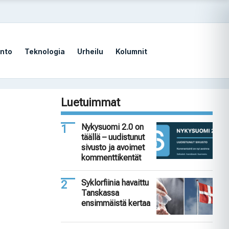
nto
Teknologia
Urheilu
Kolumnit
Luetuimmat
Nykysuomi 2.0 on
täällä – uudistunut
sivusto ja avoimet
kommenttikentät
Syklorfiinia havaittu
Tanskassa
ensimmäistä kertaa