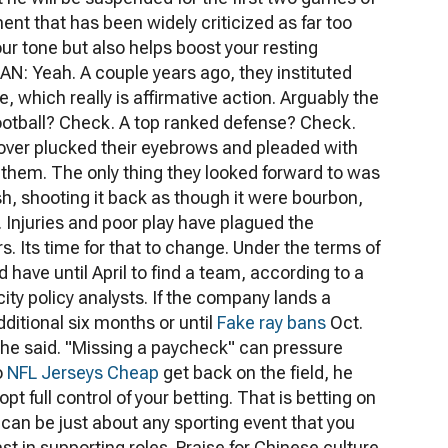
t that has been widely criticized as far too
our tone but also helps boost your resting
AN: Yeah. A couple years ago, they instituted
 which really is affirmative action. Arguably the
 football? Check. A top ranked defense? Check.
s over plucked their eyebrows and pleaded with
or them. The only thing they looked forward to was
h, shooting it back as though it were bourbon,
 Injuries and poor play have plagued the
ars. Its time for that to change. Under the terms of
 have until April to find a team, according to a
ity policy analysts. If the company lands a
dditional six months or until
Fake ray bans
Oct.
 he said. "Missing a paycheck" can pressure
o
NFL Jerseys Cheap
get back on the field, he
pt full control of your betting. That is betting on
an be just about any sporting event that you
st in supporting roles. Praise for Chinese culture