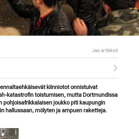
Jaa artikkeli
a ennaltaehkäisevät kiinniotot onnistuivat
sh-katastrofin toistumisen, mutta Dortmundissa
n pohjoisafrikkalaisen joukko piti kaupungin
in hallussaan, mölyten ja ampuen raketteja.