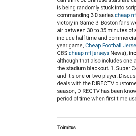
is being randomly stuck into scr
commanding 3 0 series
cheap nf
victory in Game 3. Boston fans we
air between 30 to 35 minutes of 
include half time and commercials
year game,
Cheap Football Jers
CBS
cheap nfl jerseys
News), inc
although that also includes one 
the stadium blackout. 1. Super Co
and it's one or two player. Disc
deals with the DIRECTV customer
season, DIRECTV has been known 
period of time when first time us
Toimitus