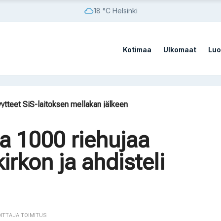
18 °C Helsinki
Kotimaa
Ulkomaat
Luo
sato
vistä sotilastukikohdista
yytteet SiS-laitoksen mellakan jälkeen
ilaista vaatii AfD:n kieltämistä
on Kazakstanissa 70 vuoteen
a 1000 riehujaa
sato
 kirkon ja ahdisteli
vistä sotilastukikohdista
OITTAJA TOIMITUS