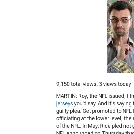
9,150 total views, 3 views today
MARTIN: Roy, the NFL issued, I th
jerseys
you'd say. And it's saying 
guilty plea. Get promoted to NFL
officiating at the lower level, th
of the NFL. In May, Rice pled not
NFL announced on Thursday that 