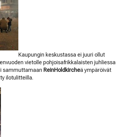
Kaupungin keskustassa ei juuri ollut
denvuoden vietolle pohjoisafrikkalaisten juhliessa
utui sammuttamaan
ReinHoldkirche
ä ympäröivät
 ilotulitteilla.