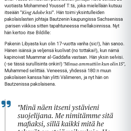
vuotiasta Mohammed Youssef T:tä, joka mielellään kutsuu
itseään "
King Adobe
:ksi". Hän toimi yksintulleiden
pakolaislasten johtaja Bautzenin kaupungissa Sachsenissa
parisen viikkoa sitten tapahtuneessa mellakoinnissa. Nyt
hän kertoo itse Bildille:
Pakenin Libyasta kun olin 17-vuotta vanha (sic!), hän sanoo.
Hänen isänsä ja veljensä kuolivat (no tottakai!), kun nämä
kapinoivat Muammar al-Gaddafia vastaan. Hän yksin selvisi.
(-se tässä surullisinta onkin!)
"Minua ammuttiin kun olin 15"
,
Muhammed selittää. Veneessä, yhdessä 180:n muun
pakolaisen kanssa hän ylitti Välimeren, ja nyt hän on
Bautzenissa pakolaisena.
"Minä näen itseni ystävieni
suojelijana. Me nimitämme sitä
mafiaksi, sillä kaikki mitä he