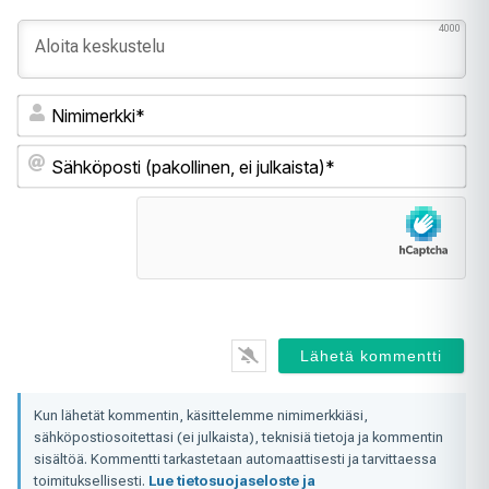
4000
Ni
Sä
(pa
ei
jul
Kun lähetät kommentin, käsittelemme nimimerkkiäsi,
sähköpostiosoitettasi (ei julkaista), teknisiä tietoja ja kommentin
sisältöä. Kommentti tarkastetaan automaattisesti ja tarvittaessa
toimituksellisesti.
Lue tietosuojaseloste ja