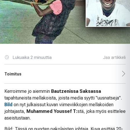
Lukuaika 2 minuuttia
Jaa artikkeli
Toimitus
Kerroimme jo aiemmin
Bautzenissa Saksassa
tapahtuneista mellakoista, joista media syytti "uusnatseja".
Bild
on nyt julkaissut kuvan viimeviikkojen mellakoiden
johtajasta,
Muhammed Youssef T:
stä, joka myös esittelee
aseistustaan.
Bild: Tässä on nuorten pakolaisten johtaja. Kuva esittää 20-