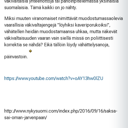
väkivaltaisia yhteenottoja tai pahoinpitelemässä yksinäisiä
suomalaisia. Tämä kaikki on jo nähty.
Miksi muuten viranomaiset nimittävät muodostumassaolevia
vaarallisia väkivaltajengejä "löyhiksi kaveriporukoiksi",
vähätellen heidän muodostamaansa uhkaa, mutta näkevät
väkivaltaisuuden vaaran vain siellä missä on poliittisesti
korrektia se nähdä? Eikä tällöin löydy vähättelysanoja,
päinvastoin.
https://www.youtube.com/watch?v=oAY13hw0lZU
http://www.nykysuomi.com/index.php/2016/09/16/saksa-
sai-oman-jarvenpaan/