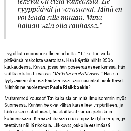
tekevät on etsiä vaikeuksia. He
ryyppäävät ja varastavat. Minä en
voi tehdä sille mitään. Minä
haluan vain olla rauhassa."
Tyypillistä nuorisorikollisen puhetta. "T." kertoo vielä
pitävänsä makeista vaatteista. Hän käyttää niihin 350e
kuukaudessa. Kuvan, jossa hän poseeraa aseen kanssa, hän
väittää otetun Libyassa. "
Kaikilla on siellä aseet.
" Hän on
tyytyväinen oloonsa Bautzenissa, vain uusnatsit huolettavat.
Niinhän ne huolettavat
Paula Risikkoakin
?
Muhammed Youssef T:n kaltaisia on mitä ilmeisemmin myös
Suomessa. Kunhan he ovat vähän katselleet ympärilleen, ja
hiukka verkostoituneet, he aloittavat saman pelin kuin
kotimaissaan: Keräävät itseään nuorempia tai tyhmempiä, ja
teettävät näillä rikoksia. Liikkuvat joukolla etsimässä