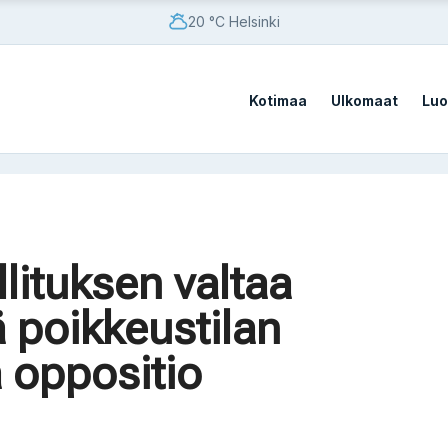
20 °C Helsinki
Kotimaa
Ulkomaat
Luo
vistä sotilastukikohdista
lituksen valtaa
vistä sotilastukikohdista
ä poikkeustilan
a oppositio