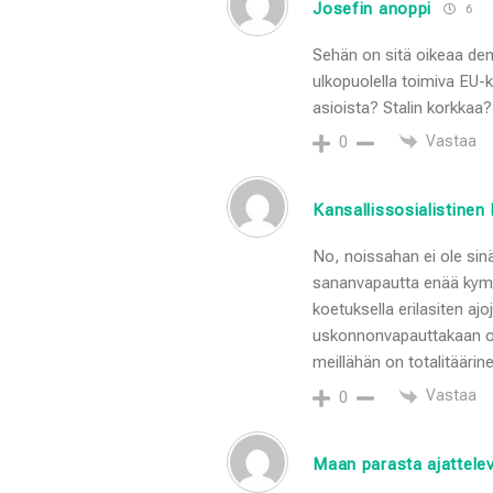
Josefin anoppi
6
Sehän on sitä oikeaa de
ulkopuolella toimiva EU
asioista? Stalin korkkaa?
Vastaa
0
Kansallissosialistinen
No, noissahan ei ole sinä
sananvapautta enää kym
koetuksella erilasiten aj
uskonnonvapauttakaan ole.
meillähän on totalitäärin
Vastaa
0
Maan parasta ajattele