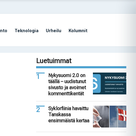
nto
Teknologia
Urheilu
Kolumnit
Luetuimmat
Nykysuomi 2.0 on
täällä – uudistunut
sivusto ja avoimet
kommenttikentät
Syklorfiinia havaittu
Tanskassa
ensimmäistä kertaa