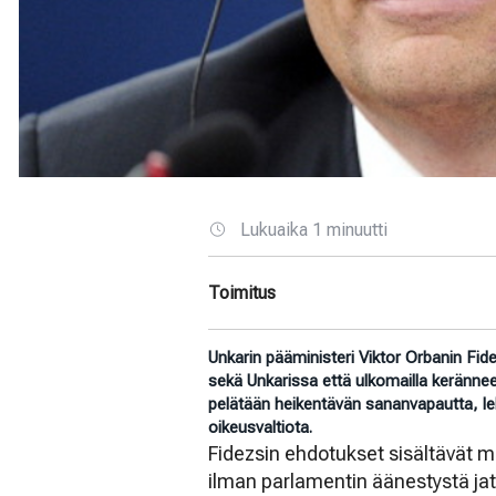
Lukuaika 1 minuutti
Toimitus
Unkarin pääministeri Viktor Orbanin Fide
sekä Unkarissa että ulkomailla kerännee
pelätään heikentävän sananvapautta, l
oikeusvaltiota.
Fidezsin ehdotukset sisältävät m
ilman parlamentin äänestystä jat