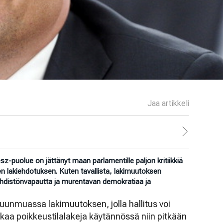
Jaa artikkeli
sz-puolue on jättänyt maan parlamentille paljon kritiikkiä
n lakiehdotuksen. Kuten tavallista, lakimuutoksen
ehdistönvapautta ja murentavan demokratiaa ja
uunmuassa lakimuutoksen, jolla hallitus voi
kaa poikkeustilalakeja käytännössä niin pitkään