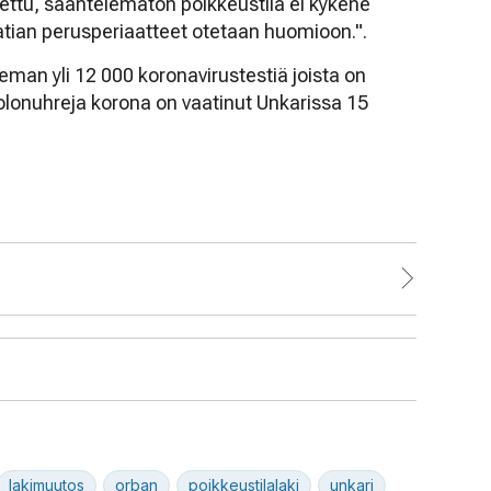
ettu, sääntelemätön poikkeustila ei kykene
tian perusperiaatteet otetaan huomioon.".
ieman yli 12 000 koronavirustestiä joista on
olonuhreja korona on vaatinut Unkarissa 15
lakimuutos
orban
poikkeustilalaki
unkari