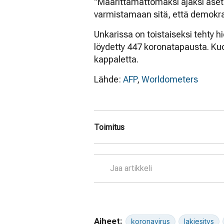
"Määrittämättömäksi ajaksi aset
varmistamaan sitä, että demokra
Unkarissa on toistaiseksi tehty h
löydetty 447 koronatapausta. Ku
kappaletta.
Lähde:
AFP
,
Worldometers
Toimitus
Jaa artikkeli
Aiheet:
koronavirus
lakiesitys