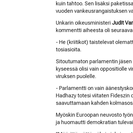
kuin tahtoo. Sen lisäksi paketiss
vuoden vankeusrangaistuksen valeu
Unkarin oikeusministeri
Judit Va
kommentti aiheesta oli seuraava
- He (kriitikot) taistelevat ole
tosiasioita.
Sitoutumaton parlamentin jäse
kyseessä olisi vain oppositiolle vi
viruksen puolelle.
- Parlamentti on vain äänestysko
Hadhazy totesi viitaten Fideszin
saavuttamaan kahden kolmasos
Myöskin Euroopan neuvosto työns
ja huomautti demokratian tuleva