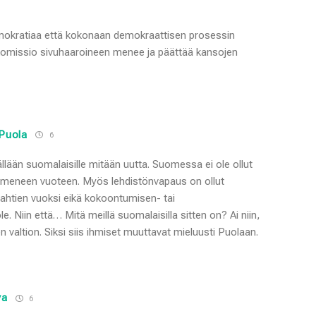
mokratiaa että kokonaan demokraattisen prosessin
-komissio sivuhaaroineen menee ja päättää kansojen
 Puola
6
llään suomalaisille mitään uutta. Suomessa ei ole ollut
meneen vuoteen. Myös lehdistönvapaus on ollut
ojahtien vuoksi eikä kokoontumisen- tai
 Niin että… Mitä meillä suomalaisilla sitten on? Ai niin,
en valtion. Siksi siis ihmiset muuttavat mieluusti Puolaan.
va
6