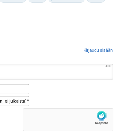
Kirjaudu sisään
4000
Nimimerkki*
Sähköposti
(pakollinen,
ei
julkaista)*