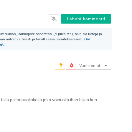
rkkiäsi, sähköpostiosoitettasi (ei julkaista), teknisiä tietoja ja
n automaattisesti ja tarvittaessa toimituksellisesti.
Lue
et.
Vanhimmat
ällä pallonpuoliskolla joka voisi olla ihan hiljaa kun
a…