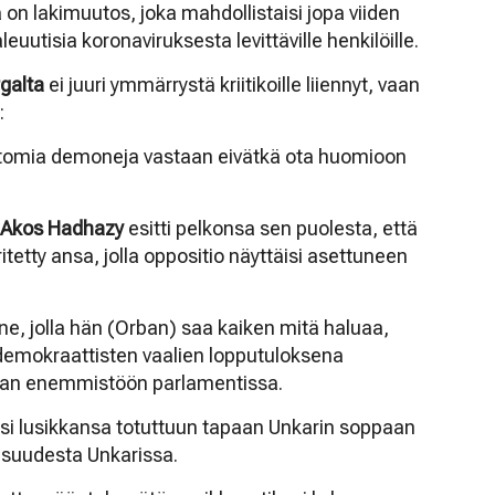
a on lakimuutos, joka mahdollistaisi jopa viiden
utisia koronaviruksesta levittäville henkilöille.
rgalta
ei juuri ymmärrystä kriitikoille liiennyt, vaan
:
mattomia demoneja vastaan eivätkä ota huomioon
n
Akos Hadhazy
esitti pelkonsa sen puolesta, että
ritetty ansa, jolla oppositio näyttäisi asettuneen
ne, jolla hän (Orban) saa kaiken mitä haluaa,
 demokraattisten vaalien lopputuloksena
an enemmistöön parlamentissa.
i lusikkansa totuttuun tapaan Unkarin soppaan
isuudesta Unkarissa.