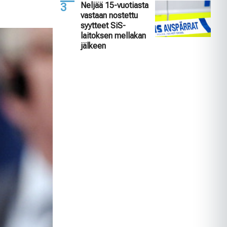
Neljää 15-vuotiasta
vastaan nostettu
syytteet SiS-
laitoksen mellakan
jälkeen