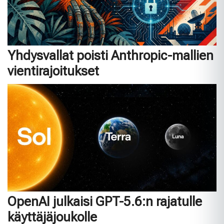
Yhdysvallat poisti Anthropic-mallien
vientirajoitukset
OpenAI julkaisi GPT-5.6:n rajatulle
käyttäjäjoukolle