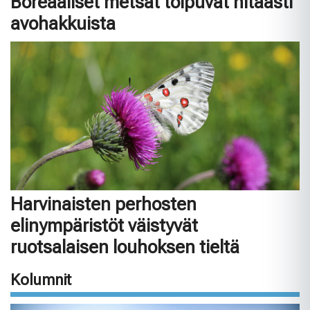
Boreaaliset metsät toipuvat hitaasti
avohakkuista
Harvinaisten perhosten
elinympäristöt väistyvät
ruotsalaisen louhoksen tieltä
Kolumnit