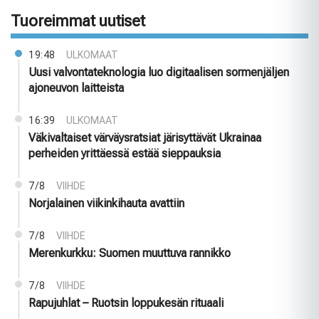
Tuoreimmat uutiset
19:48
ULKOMAAT
Uusi valvontateknologia luo digitaalisen sormenjäljen
ajoneuvon laitteista
16:39
ULKOMAAT
Väkivaltaiset värväysratsiat järisyttävät Ukrainaa
perheiden yrittäessä estää sieppauksia
7/8
VIIHDE
Norjalainen viikinkihauta avattiin
7/8
VIIHDE
Merenkurkku: Suomen muuttuva rannikko
7/8
VIIHDE
Rapujuhlat – Ruotsin loppukesän rituaali