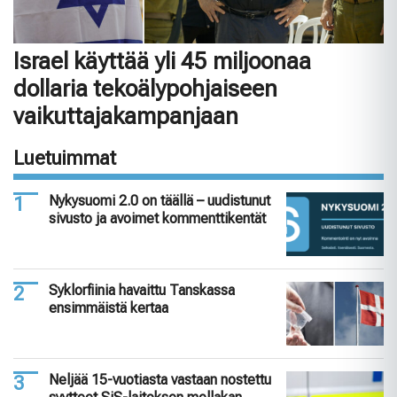
Israel käyttää yli 45 miljoonaa
dollaria tekoälypohjaiseen
vaikuttajakampanjaan
Luetuimmat
Nykysuomi 2.0 on täällä – uudistunut
sivusto ja avoimet kommenttikentät
Syklorfiinia havaittu Tanskassa
ensimmäistä kertaa
Neljää 15-vuotiasta vastaan nostettu