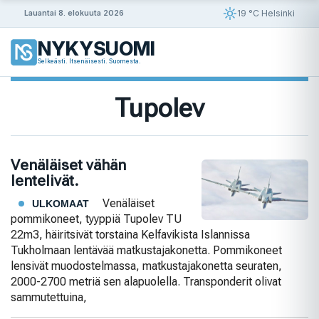
Siirry
19 °C Helsinki
Lauantai 8. elokuuta 2026
sisältöön
NYKYSUOMI
Selkeästi. Itsenäisesti. Suomesta.
Tupolev
Venäläiset vähän
lentelivät.
Venäläiset
ULKOMAAT
pommikoneet, tyyppiä Tupolev TU
22m3, häiritsivät torstaina Kelfavikista Islannissa
Tukholmaan lentävää matkustajakonetta. Pommikoneet
lensivät muodostelmassa, matkustajakonetta seuraten,
2000-2700 metriä sen alapuolella. Transponderit olivat
sammutettuina,