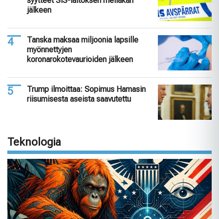
syytteet SiS-laitoksen mellakan
jälkeen
Tanska maksaa miljoonia lapsille
myönnettyjen
koronarokotevaurioiden jälkeen
Trump ilmoittaa: Sopimus Hamasin
riisumisesta aseista saavutettu
Teknologia