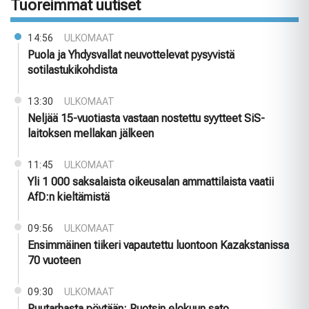
Tuoreimmat uutiset
14:56
ULKOMAAT
Puola ja Yhdysvallat neuvottelevat pysyvistä
sotilastukikohdista
13:30
ULKOMAAT
Neljää 15-vuotiasta vastaan nostettu syytteet SiS-
laitoksen mellakan jälkeen
11:45
ULKOMAAT
Yli 1 000 saksalaista oikeusalan ammattilaista vaatii
AfD:n kieltämistä
09:56
ULKOMAAT
Ensimmäinen tiikeri vapautettu luontoon Kazakstanissa
70 vuoteen
09:30
ULKOMAAT
Puutarhasta pöytään: Ruotsin elokuun sato