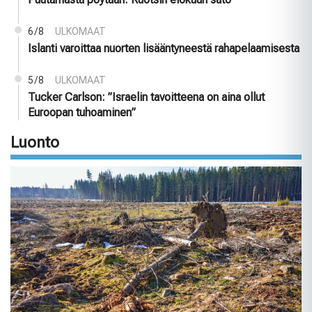
6/8
ULKOMAAT
Islanti varoittaa nuorten lisääntyneestä rahapelaamisesta
5/8
ULKOMAAT
Tucker Carlson: ”Israelin tavoitteena on aina ollut
Euroopan tuhoaminen”
Luonto