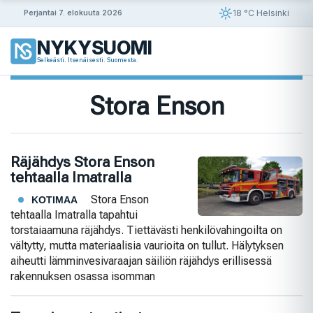
Siirry
18 °C Helsinki
Perjantai 7. elokuuta 2026
sisältöön
NYKYSUOMI
Selkeästi. Itsenäisesti. Suomesta.
Stora Enson
Räjähdys Stora Enson
tehtaalla Imatralla
Stora Enson
KOTIMAA
tehtaalla Imatralla tapahtui
torstaiaamuna räjähdys. Tiettävästi henkilövahingoilta on
vältytty, mutta materiaalisia vaurioita on tullut. Hälytyksen
aiheutti lämminvesivaraajan säiliön räjähdys erillisessä
rakennuksen osassa isomman