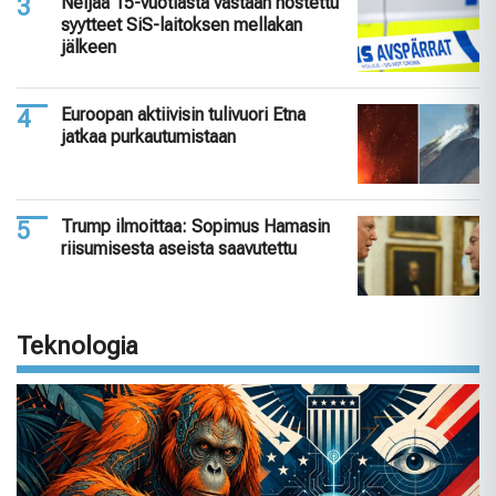
Neljää 15-vuotiasta vastaan nostettu
syytteet SiS-laitoksen mellakan
jälkeen
Euroopan aktiivisin tulivuori Etna
jatkaa purkautumistaan
Trump ilmoittaa: Sopimus Hamasin
riisumisesta aseista saavutettu
Teknologia