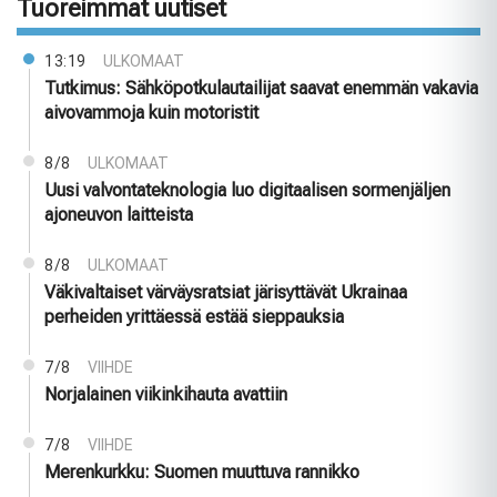
Tuoreimmat uutiset
13:19
ULKOMAAT
Tutkimus: Sähköpotkulautailijat saavat enemmän vakavia
aivovammoja kuin motoristit
8/8
ULKOMAAT
Uusi valvontateknologia luo digitaalisen sormenjäljen
ajoneuvon laitteista
8/8
ULKOMAAT
Väkivaltaiset värväysratsiat järisyttävät Ukrainaa
perheiden yrittäessä estää sieppauksia
7/8
VIIHDE
Norjalainen viikinkihauta avattiin
7/8
VIIHDE
Merenkurkku: Suomen muuttuva rannikko