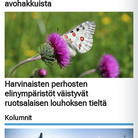
avohakkuista
Harvinaisten perhosten
elinympäristöt väistyvät
ruotsalaisen louhoksen tieltä
Kolumnit