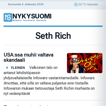
Siirry
20 °C Helsinki
Sunnuntai 9. elokuuta 2026
sisältöön
NYKYSUOMI
Selkeästi. Itsenäisesti. Suomesta.
Seth Rich
USA:ssa muhii valtava
skandaali
Valkoinen talo on
YLEINEN
antanut lehdistöpassin
yhdysvaltalaiselle Infowars-vastarintamedialle. Infowars
ilmoittaa, että sillä on valtava paljastus ensi tiistaille.
Infowarsin mukaan tietovuotaja Seth Richin murhasta on
nyt vedenpitävät