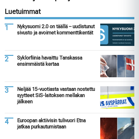
Luetuimmat
Nykysuomi 2.0 on täällä – uudistunut
sivusto ja avoimet kommenttikentät
Syklorfiinia havaittu Tanskassa
ensimmäistä kertaa
Neljää 15-vuotiasta vastaan nostettu
syytteet SiS-laitoksen mellakan
jälkeen
Euroopan aktiivisin tulivuori Etna
jatkaa purkautumistaan