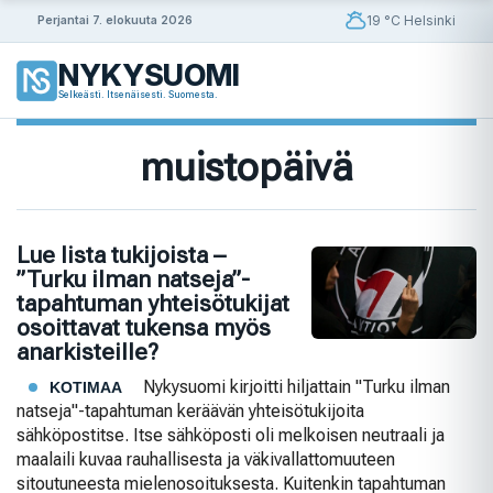
Siirry
19 °C Helsinki
Perjantai 7. elokuuta 2026
sisältöön
NYKYSUOMI
Selkeästi. Itsenäisesti. Suomesta.
muistopäivä
Lue lista tukijoista –
”Turku ilman natseja”-
tapahtuman yhteisötukijat
osoittavat tukensa myös
anarkisteille?
Nykysuomi kirjoitti hiljattain "Turku ilman
KOTIMAA
natseja"-tapahtuman keräävän yhteisötukijoita
sähköpostitse. Itse sähköposti oli melkoisen neutraali ja
maalaili kuvaa rauhallisesta ja väkivallattomuuteen
sitoutuneesta mielenosoituksesta. Kuitenkin tapahtuman