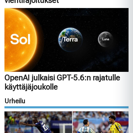
vientirajoitukset
OpenAI julkaisi GPT-5.6:n rajatulle
käyttäjäjoukolle
Urheilu