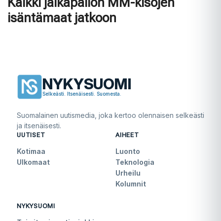
Kaikki jalkapallon MM-kisojen
isäntämaat jatkoon
NYKYSUOMI
Selkeästi. Itsenäisesti. Suomesta.
Suomalainen uutismedia, joka kertoo olennaisen selkeästi
ja itsenäisesti.
UUTISET
AIHEET
Kotimaa
Luonto
Ulkomaat
Teknologia
Urheilu
Kolumnit
NYKYSUOMI