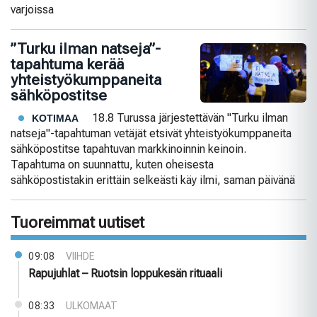
varjoissa
”Turku ilman natseja”-
tapahtuma kerää
yhteistyökumppaneita
sähköpostitse
18.8 Turussa järjestettävän "Turku ilman
KOTIMAA
natseja"-tapahtuman vetäjät etsivät yhteistyökumppaneita
sähköpostitse tapahtuvan markkinoinnin keinoin.
Tapahtuma on suunnattu, kuten oheisesta
sähköpostistakin erittäin selkeästi käy ilmi, saman päivänä
Tuoreimmat uutiset
09:08
VIIHDE
Rapujuhlat – Ruotsin loppukesän rituaali
08:33
ULKOMAAT