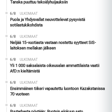
Tanska puuttuu tekoälyhuijauksiin
6/8
ULKOMAAT
Puola ja Yhdysvallat neuvottelevat pysyvistä
sotilastukikohdista
6/8
ULKOMAAT
Neljää 15-vuotiasta vastaan nostettu syytteet SiS-
laitoksen mellakan jälkeen
6/8
ULKOMAAT
Yli 1 000 saksalaista oikeusalan ammattilaista vaatii
AfD:n kieltämistä
6/8
ULKOMAAT
Ensimmäinen tiikeri vapautettu luontoon Kazakstanissa
70 vuoteen
6/8
ULKOMAAT
Puutarhasta pöytään: Ruotsin elokuun sato