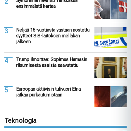
Syklorfiinia havaittu Tanskassa
ensimmäistä kertaa
Neljää 15-vuotiasta vastaan nostettu
syytteet SiS-laitoksen mellakan
jälkeen
Trump ilmoittaa: Sopimus Hamasin
riisumisesta aseista saavutettu
Euroopan aktiivisin tulivuori Etna
jatkaa purkautumistaan
Teknologia