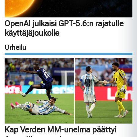
OpenAI julkaisi GPT-5.6:n rajatulle
käyttäjäjoukolle
Urheilu
Kap Verden MM-unelma päättyi