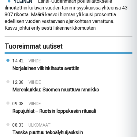
Länsi-Uudenmaan poliisilaitokselle
YLEINEN
ilmoitettiin kuluvan vuoden tammi-syyskuussa yhteensä 43
807 rikosta. Määrä kasvoi hieman yli kuusi prosenttia
edellisen vuoden vastaavaan ajankohtaan verrattuna.
Kasvu johtui erityisesti liikennerikkomusten
Tuoreimmat uutiset
14:42
VIIHDE
Norjalainen viikinkihauta avattiin
12:38
VIIHDE
Merenkurkku: Suomen muuttuva rannikko
09:08
VIIHDE
Rapujuhlat – Ruotsin loppukesän rituaali
08:33
ULKOMAAT
Tanska puuttuu tekoälyhuijauksiin