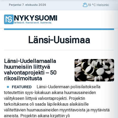
Siirry
19 °C Helsinki
Perjantai 7. elokuuta 2026
sisältöön
NYKYSUOMI
Selkeästi. Itsenäisesti. Suomesta.
Länsi-Uusimaa
Länsi-Uudellamaalla
huumeisiin liittyvä
valvontaprojekti – 50
rikosilmoitusta
Länsi-Uudenmaan poliisilaitoksella
FEATURED
toteutettiin syys-lokakuun aikana huumausaineiden
välitykseen liittyvä valvontaprojekti. Projektin
tarkoituksena oli saada läpileikkaus alaikäisille
välitettävien huumausaineiden myyntitavoista ja myytävistä
aineista. Projektin aikana kirjattiin yli