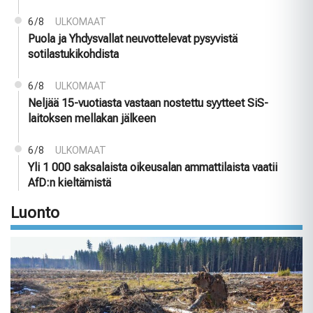
6/8
ULKOMAAT
Puola ja Yhdysvallat neuvottelevat pysyvistä
sotilastukikohdista
6/8
ULKOMAAT
Neljää 15-vuotiasta vastaan nostettu syytteet SiS-
laitoksen mellakan jälkeen
6/8
ULKOMAAT
Yli 1 000 saksalaista oikeusalan ammattilaista vaatii
AfD:n kieltämistä
Luonto