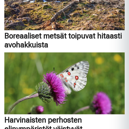
Boreaaliset metsät toipuvat hitaasti
avohakkuista
Harvinaisten perhosten
elinympäristöt väistyvät