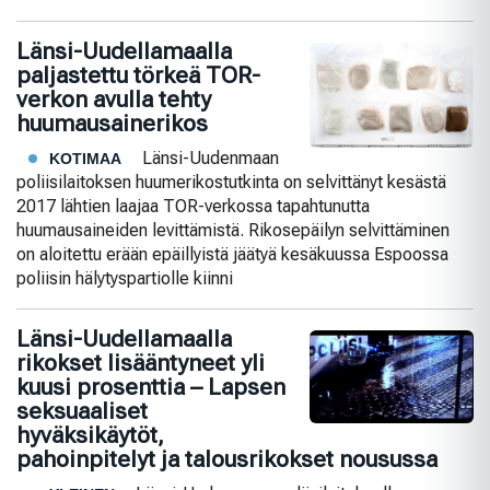
Länsi-Uudellamaalla
paljastettu törkeä TOR-
verkon avulla tehty
huumausainerikos
Länsi-Uudenmaan
KOTIMAA
poliisilaitoksen huumerikostutkinta on selvittänyt kesästä
2017 lähtien laajaa TOR-verkossa tapahtunutta
huumausaineiden levittämistä. Rikosepäilyn selvittäminen
on aloitettu erään epäillyistä jäätyä kesäkuussa Espoossa
poliisin hälytyspartiolle kiinni
Länsi-Uudellamaalla
rikokset lisääntyneet yli
kuusi prosenttia – Lapsen
seksuaaliset
hyväksikäytöt,
pahoinpitelyt ja talousrikokset nousussa