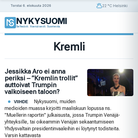
Siirry
22 °C Helsinki
Torstai 6. elokuuta 2026
sisältöön
NYKYSUOMI
Selkeästi. Itsenäisesti. Suomesta.
Kremli
Jessikka Aro ei anna
periksi – ”Kremlin trollit”
auttoivat Trumpin
valkoiseen taloon?
Nykysuomi, muiden
VIIHDE
medioiden muassa kirjoitti maaliskuun lopussa ns.
"Muellerin raportin" julkaisusta, jossa Trumpin Venäjä-
yhteyksille, tai oikeammin Venäjän sekaantumiseen
Yhdysvaltain presidentinvaaleihin ei löytynyt todisteita.
Varsin kattavasta