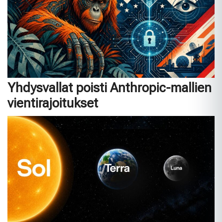
Yhdysvallat poisti Anthropic-mallien
vientirajoitukset