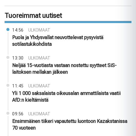
Tuoreimmat uutiset
14:56
ULKOMAAT
Puola ja Yhdysvallat neuvottelevat pysyvistä
sotilastukikohdista
13:30
ULKOMAAT
Neljää 15-vuotiasta vastaan nostettu syytteet SiS-
laitoksen mellakan jälkeen
11:45
ULKOMAAT
Yli 1 000 saksalaista oikeusalan ammattilaista vaatii
AfD:n kieltämistä
09:56
ULKOMAAT
Ensimmäinen tiikeri vapautettu luontoon Kazakstanissa
70 vuoteen