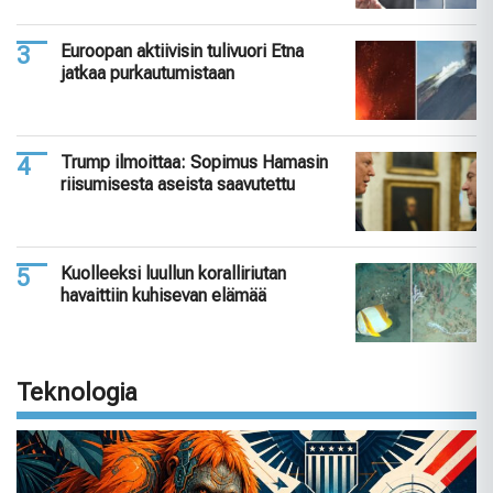
Euroopan aktiivisin tulivuori Etna
jatkaa purkautumistaan
Trump ilmoittaa: Sopimus Hamasin
riisumisesta aseista saavutettu
Kuolleeksi luullun koralliriutan
havaittiin kuhisevan elämää
Teknologia