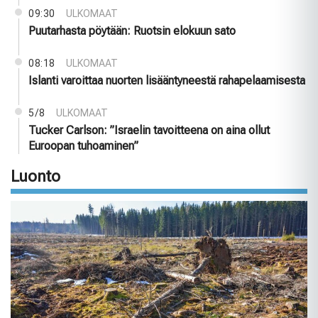
09:30
ULKOMAAT
Puutarhasta pöytään: Ruotsin elokuun sato
08:18
ULKOMAAT
Islanti varoittaa nuorten lisääntyneestä rahapelaamisesta
5/8
ULKOMAAT
Tucker Carlson: ”Israelin tavoitteena on aina ollut
Euroopan tuhoaminen”
Luonto