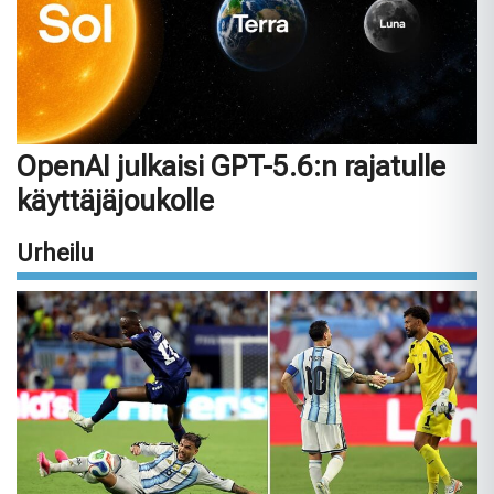
OpenAI julkaisi GPT-5.6:n rajatulle
käyttäjäjoukolle
Urheilu