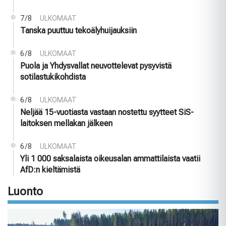
7/8
ULKOMAAT
Tanska puuttuu tekoälyhuijauksiin
6/8
ULKOMAAT
Puola ja Yhdysvallat neuvottelevat pysyvistä
sotilastukikohdista
6/8
ULKOMAAT
Neljää 15-vuotiasta vastaan nostettu syytteet SiS-
laitoksen mellakan jälkeen
6/8
ULKOMAAT
Yli 1 000 saksalaista oikeusalan ammattilaista vaatii
AfD:n kieltämistä
Luonto