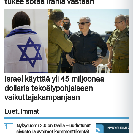
tukee sotaa Irania vastaan
Israel käyttää yli 45 miljoonaa
dollaria tekoälypohjaiseen
vaikuttajakampanjaan
Luetuimmat
Nykysuomi 2.0 on täällä – uudistunut
sivusto ja avoimet kommenttikentät