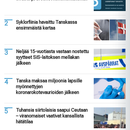
Syklorfiinia havaittu Tanskassa
ensimmäistä kertaa
Neljää 15-vuotiasta vastaan nostettu
syytteet SiS-laitoksen mellakan
jälkeen
Tanska maksaa miljoonia lapsille
myönnettyjen
koronarokotevaurioiden jälkeen
Tuhansia siirtolaisia saapui Ceutaan
– viranomaiset vaativat kansallista
hätätilaa