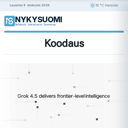
Siirry
15 °C Helsinki
Lauantai 8. elokuuta 2026
sisältöön
NYKYSUOMI
Selkeästi. Itsenäisesti. Suomesta.
Koodaus