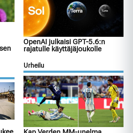
OpenAI julkaisi GPT-5.6:n
isen
rajatulle käyttäjäjoukolle
Urheilu
tukee
Kap Verden MM-unelma