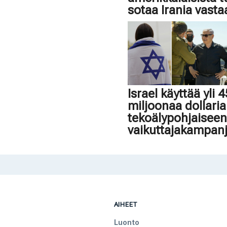
sotaa Irania vasta
Israel käyttää yli 
miljoonaa dollaria
tekoälypohjaisee
vaikuttajakampan
AIHEET
Luonto