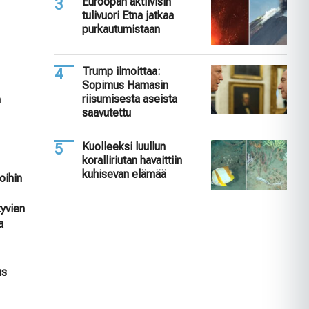
Euroopan aktiivisin
tulivuori Etna jatkaa
purkautumistaan
Trump ilmoittaa:
Sopimus Hamasin
riisumisesta aseista
n
saavutettu
Kuolleeksi luullun
koralliriutan havaittiin
kuhisevan elämää
oihin
tyvien
a
us
n