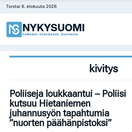
Siirry
Torstai 6. elokuuta 2026
sisältöön
NYKYSUOMI
Selkeästi. Itsenäisesti. Suomesta.
kivitys
Poliiseja loukkaantui – Poliisi
kutsuu Hietaniemen
juhannusyön tapahtumia
”nuorten päähänpistoksi”