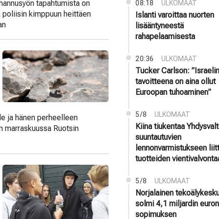
juhannusyön tapahtumista on
08:18
ULKOMAAT
 poliisin kimppuun heittäen
Islanti varoittaa nuorten
an
lisääntyneestä
rahapelaamisesta
20:36
ULKOMAAT
Tucker Carlson: ”Israeli
tavoitteena on aina ollut
Euroopan tuhoaminen”
5/8
ULKOMAAT
le ja hänen perheelleen
Kiina tiukentaa Yhdysvalt
en marraskuussa Ruotsin
suuntautuvien
lennonvarmistukseen liit
tuotteiden vientivalvonta
5/8
ULKOMAAT
Norjalainen tekoälykesk
solmi 4,1 miljardin euro
sopimuksen