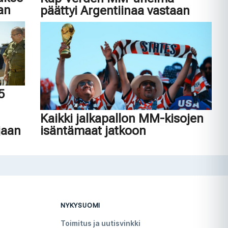
an
päättyi Argentiinaa vastaan
45
n
Kaikki jalkapallon MM-kisojen
jaan
isäntämaat jatkoon
NYKYSUOMI
Toimitus ja uutisvinkki