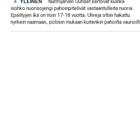
Nurmijärven Uutiset kertovat kuinka
YLEINEN
isohko nuorisojengi pahoinpitelivät vastaantulleita nuoria.
Epäiltyjen ikä on noin 17-18 vuotta. Uhreja oltiin hakattu
nyrkein naamaan, poliisin mukaan kuitenkin pahoilta vaurioil