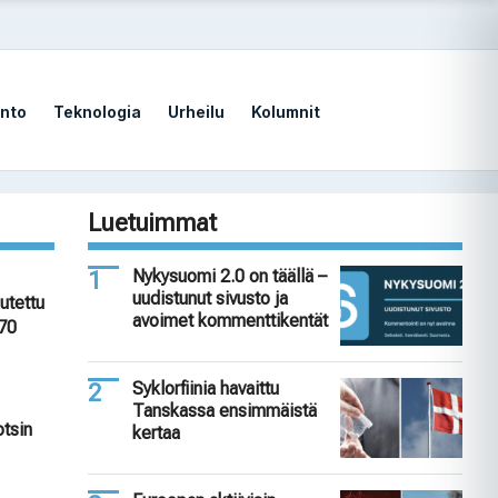
nto
Teknologia
Urheilu
Kolumnit
Luetuimmat
Nykysuomi 2.0 on täällä –
uudistunut sivusto ja
utettu
avoimet kommenttikentät
 70
Syklorfiinia havaittu
Tanskassa ensimmäistä
otsin
kertaa