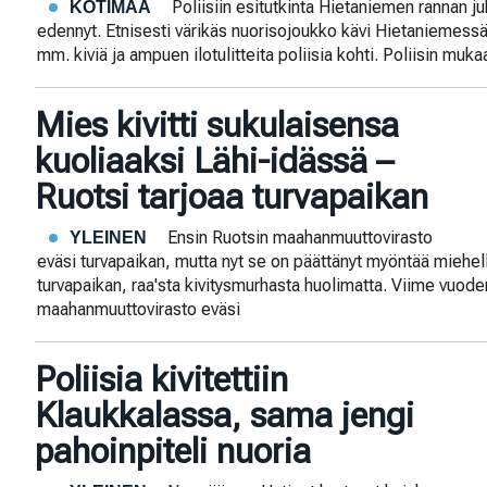
Poliisiin esitutkinta Hietaniemen rannan 
KOTIMAA
edennyt. Etnisesti värikäs nuorisojoukko kävi Hietaniemessä
mm. kiviä ja ampuen ilotulitteita poliisia kohti. Poliisin muka
Mies kivitti sukulaisensa
kuoliaaksi Lähi-idässä –
Ruotsi tarjoaa turvapaikan
Ensin Ruotsin maahanmuuttovirasto
YLEINEN
eväsi turvapaikan, mutta nyt se on päättänyt myöntää miehel
turvapaikan, raa'sta kivitysmurhasta huolimatta. Viime vuod
maahanmuuttovirasto eväsi
Poliisia kivitettiin
Klaukkalassa, sama jengi
pahoinpiteli nuoria