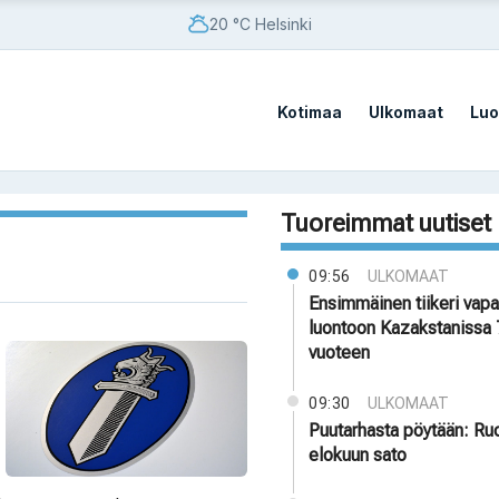
20 °C Helsinki
Kotimaa
Ulkomaat
Luo
Tuoreimmat uutiset
09:56
ULKOMAAT
Ensimmäinen tiikeri vapa
luontoon Kazakstanissa
vuoteen
09:30
ULKOMAAT
Puutarhasta pöytään: Ru
elokuun sato