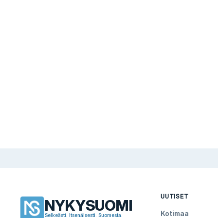
UUTISET
NYKYSUOMI
Kotimaa
Selkeästi. Itsenäisesti. Suomesta.