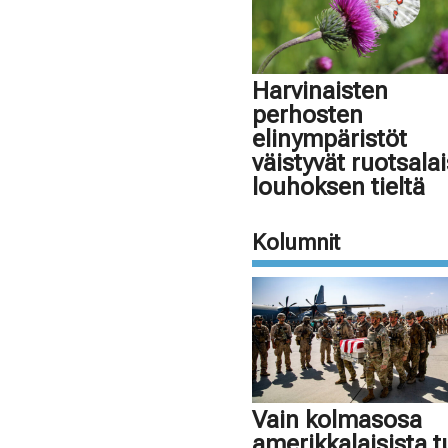
Harvinaisten
perhosten
elinympäristöt
väistyvät ruotsala
louhoksen tieltä
Kolumnit
Vain kolmasosa
amerikkalaisista 