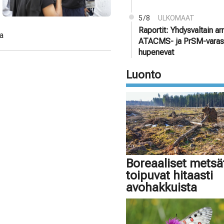
5/8
ULKOMAAT
Raportit: Yhdysvaltain a
ta
ATACMS- ja PrSM-varas
hupenevat
Luonto
Boreaaliset metsä
toipuvat hitaasti
avohakkuista