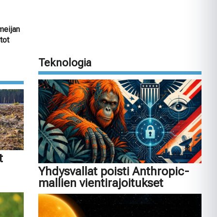
rmeijan
tot
Teknologia
t
Yhdysvallat poisti Anthropic-
mallien vientirajoitukset