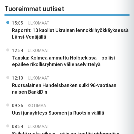
Tuoreimmat uutiset
15:05
ULKOMAAT
Raportit: 13 kuollut Ukrainan lennokkihyökkäyksessä
Länsi-Venäjällä
12:54
ULKOMAAT
Tanska: Kolmea ammuttu Holbækissa – poliisi
epäilee rikollisryhmien välienselvittelyä
12:10
ULKOMAAT
Ruotsalainen Handelsbanken sulki 96-vuotiaan
naisen BankID:n
09:36
KOTIMAA
Uusi junayhteys Suomen ja Ruotsin välillä
08:54
ULKOMAAT
Säilytä ruoka oikein – näin se kestää pidempään