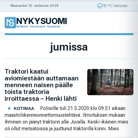
Siirry
15 °C Helsinki
Maanantai 10. elokuuta 2026
sisältöön
NYKYSUOMI
Selkeästi. Itsenäisesti. Suomesta.
jumissa
Traktori kaatui
aviomiestään auttamaan
menneen naisen päälle
toista traktoria
irroittaessa – Henki lähti
Poliisille tuli 21.5.2020 klo 09.51 aikaan
KOTIMAA
maastoliikenneonnettomuustehtävä. Ilmoituksen mukaan
ihminen on jäänyt traktorin alle Juvalla. Keski-ikäinen mies
oli ollut metsätöissä ja juuttunut traktorilla kiinni. Mies