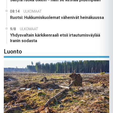
08:14
ULKOMAAT
Ruotsi: Hukkumiskuolemat vähenivät heinäkuussa
9/8
ULKOMAAT
Yhdysvaltain kärkikenraali etsii irtautumisväylää
Iranin sodasta
Luonto