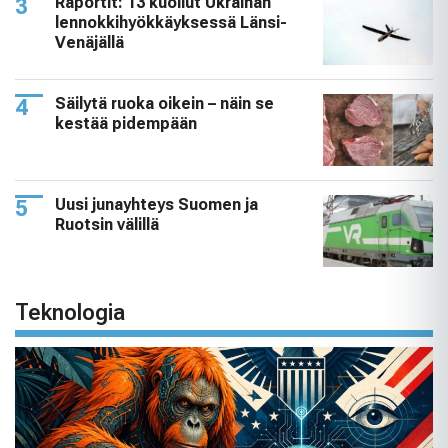
Raportit: 13 kuollut Ukrainan
lennokkihyökkäyksessä Länsi-
Venäjällä
Säilytä ruoka oikein – näin se
kestää pidempään
Uusi junayhteys Suomen ja
Ruotsin välillä
Teknologia