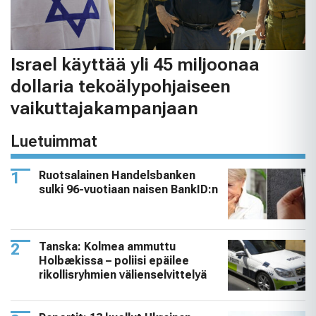
Israel käyttää yli 45 miljoonaa
dollaria tekoälypohjaiseen
vaikuttajakampanjaan
Luetuimmat
Ruotsalainen Handelsbanken
sulki 96-vuotiaan naisen BankID:n
Tanska: Kolmea ammuttu
Holbækissa – poliisi epäilee
rikollisryhmien välienselvittelyä