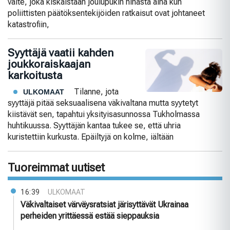
väite, joka kiskaistaan joulupukin hihasta aina kun
poliittisten päätöksentekijöiden ratkaisut ovat johtaneet
katastrofiin,
Syyttäjä vaatii kahden
joukkoraiskaajan
karkoitusta
Tilanne, jota
ULKOMAAT
syyttäjä pitää seksuaalisena väkivaltana mutta syytetyt
kiistävät sen, tapahtui yksityisasunnossa Tukholmassa
huhtikuussa. Syyttäjän kantaa tukee se, että uhria
kuristettiin kurkusta. Epäiltyjä on kolme, iältään
Tuoreimmat uutiset
16:39
ULKOMAAT
Väkivaltaiset värväysratsiat järisyttävät Ukrainaa
perheiden yrittäessä estää sieppauksia