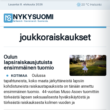
Siirry
20 °C Helsinki
Lauantai 8. elokuuta 2026
sisältöön
NYKYSUOMI
Selkeästi. Itsenäisesti. Suomesta.
joukkoraiskaukset
Oulun
lapsiraiskausjutuista
ensimmäinen tuomio
Oulussa
KOTIMAA
tapahtuneista, koko maata järkyttäneistä lapsiin
kohdistuneista raiskaustapauksista on tänään annettu
ensimmäinen tuomio. 44-vuotias Muso Asoev tuomittiin
törkeästä lapsen seksuaalisesta hyväksikäytöstä ja
törkeästä raiskauksesta kolmen vuoden ja