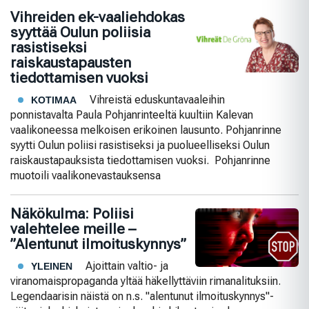
Vihreiden ek-vaaliehdokas
syyttää Oulun poliisia
rasistiseksi
raiskaustapausten
tiedottamisen vuoksi
Vihreistä eduskuntavaaleihin
KOTIMAA
ponnistavalta Paula Pohjanrinteeltä kuultiin Kalevan
vaalikoneessa melkoisen erikoinen lausunto. Pohjanrinne
syytti Oulun poliisi rasistiseksi ja puolueelliseksi Oulun
raiskaustapauksista tiedottamisen vuoksi. Pohjanrinne
muotoili vaalikonevastauksensa
Näkökulma: Poliisi
valehtelee meille –
”Alentunut ilmoituskynnys”
Ajoittain valtio- ja
YLEINEN
viranomaispropaganda yltää häkellyttäviin rimanalituksiin.
Legendaarisin näistä on n.s. "alentunut ilmoituskynnys"-