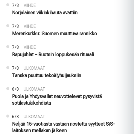
7/8
VIIHDE
Norjalainen viikinkihauta avattiin
7/8
VIIHDE
Merenkurkku: Suomen muuttuva rannikko
7/8
VIIHDE
Rapujuhlat – Ruotsin loppukesän rituaali
7/8
ULKOMAAT
Tanska puuttuu tekoälyhuijauksiin
6/8
ULKOMAAT
Puola ja Yhdysvallat neuvottelevat pysyvistä
sotilastukikohdista
6/8
ULKOMAAT
Neljää 15-vuotiasta vastaan nostettu syytteet SiS-
laitoksen mellakan jälkeen