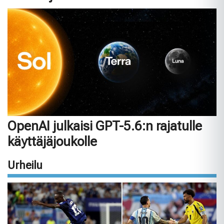
OpenAI julkaisi GPT-5.6:n rajatulle
käyttäjäjoukolle
Urheilu