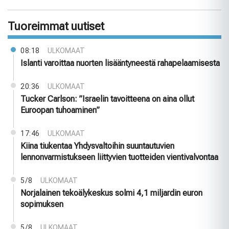
Tuoreimmat uutiset
08:18
ULKOMAAT
Islanti varoittaa nuorten lisääntyneestä rahapelaamisesta
20:36
ULKOMAAT
Tucker Carlson: ”Israelin tavoitteena on aina ollut
Euroopan tuhoaminen”
17:46
ULKOMAAT
Kiina tiukentaa Yhdysvaltoihin suuntautuvien
lennonvarmistukseen liittyvien tuotteiden vientivalvontaa
5/8
ULKOMAAT
Norjalainen tekoälykeskus solmi 4,1 miljardin euron
sopimuksen
5/8
ULKOMAAT