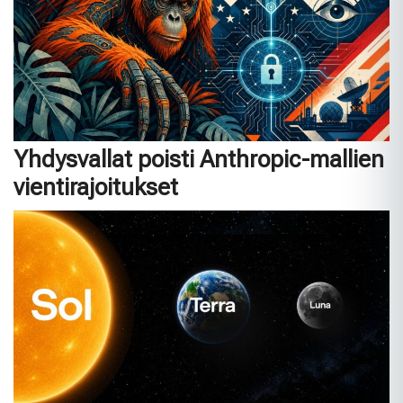
Yhdysvallat poisti Anthropic-mallien
vientirajoitukset