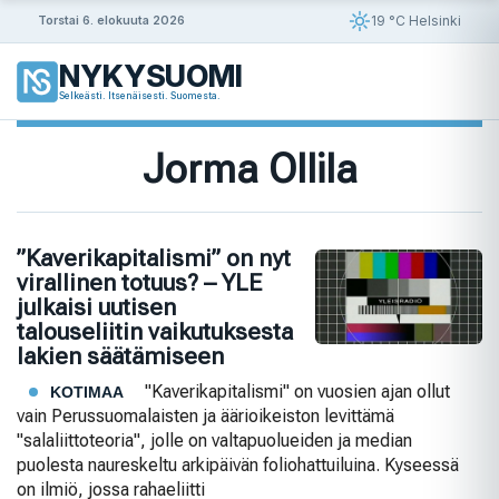
Siirry
19 °C Helsinki
Torstai 6. elokuuta 2026
sisältöön
NYKYSUOMI
Selkeästi. Itsenäisesti. Suomesta.
Jorma Ollila
”Kaverikapitalismi” on nyt
virallinen totuus? – YLE
julkaisi uutisen
talouseliitin vaikutuksesta
lakien säätämiseen
"Kaverikapitalismi" on vuosien ajan ollut
KOTIMAA
vain Perussuomalaisten ja äärioikeiston levittämä
"salaliittoteoria", jolle on valtapuolueiden ja median
puolesta naureskeltu arkipäivän foliohattuiluina. Kyseessä
on ilmiö, jossa rahaeliitti