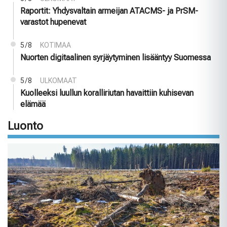
Raportit: Yhdysvaltain armeijan ATACMS- ja PrSM-
varastot hupenevat
5/8
KOTIMAA
Nuorten digitaalinen syrjäytyminen lisääntyy Suomessa
5/8
ULKOMAAT
Kuolleeksi luullun koralliriutan havaittiin kuhisevan
elämää
Luonto