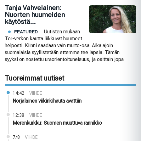
Tanja Vahvelainen:
Nuorten huumeiden
käytöstä…
Uutisten mukaan
FEATURED
Tor-verkon kautta liikkuvat huumeet
helposti. Kiinni saadaan vain murto-osa. Aika ajoin
suomalaisia syyllistetään ettemme tee lapsia. Tämän
syyksi on nostettu uraorientoituneisuus, ja osittain jopa
Tuoreimmat uutiset
14:42
VIIHDE
Norjalainen viikinkihauta avattiin
12:38
VIIHDE
Merenkurkku: Suomen muuttuva rannikko
7/8
VIIHDE