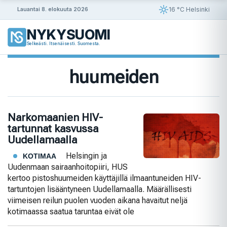
Siirry
16 °C Helsinki
Lauantai 8. elokuuta 2026
sisältöön
NYKYSUOMI
Selkeästi. Itsenäisesti. Suomesta.
huumeiden
Narkomaanien HIV-
tartunnat kasvussa
Uudellamaalla
Helsingin ja
KOTIMAA
Uudenmaan sairaanhoitopiiri, HUS
kertoo pistoshuumeiden käyttäjillä ilmaantuneiden HIV-
tartuntojen lisääntyneen Uudellamaalla. Määrällisesti
viimeisen reilun puolen vuoden aikana havaitut neljä
kotimaassa saatua taruntaa eivät ole