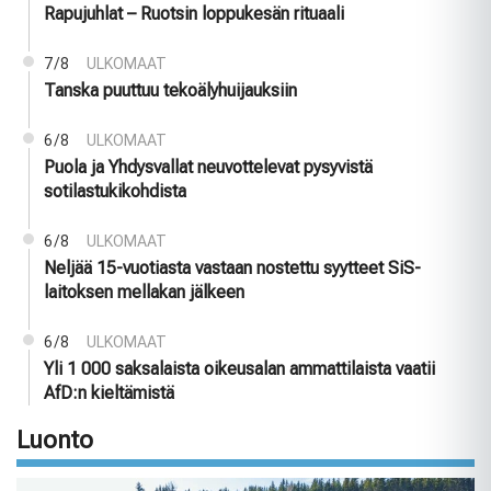
Rapujuhlat – Ruotsin loppukesän rituaali
7/8
ULKOMAAT
Tanska puuttuu tekoälyhuijauksiin
6/8
ULKOMAAT
Puola ja Yhdysvallat neuvottelevat pysyvistä
sotilastukikohdista
6/8
ULKOMAAT
Neljää 15-vuotiasta vastaan nostettu syytteet SiS-
laitoksen mellakan jälkeen
6/8
ULKOMAAT
Yli 1 000 saksalaista oikeusalan ammattilaista vaatii
AfD:n kieltämistä
Luonto