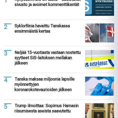
sivusto ja avoimet kommenttikentät
Syklorfiinia havaittu Tanskassa
ensimmäistä kertaa
Neljää 15-vuotiasta vastaan nostettu
syytteet SiS-laitoksen mellakan
jälkeen
Tanska maksaa miljoonia lapsille
myönnettyjen
koronarokotevaurioiden jälkeen
Trump ilmoittaa: Sopimus Hamasin
riisumisesta aseista saavutettu