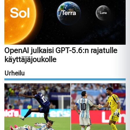
OpenAI julkaisi GPT-5.6:n rajatulle
käyttäjäjoukolle
Urheilu