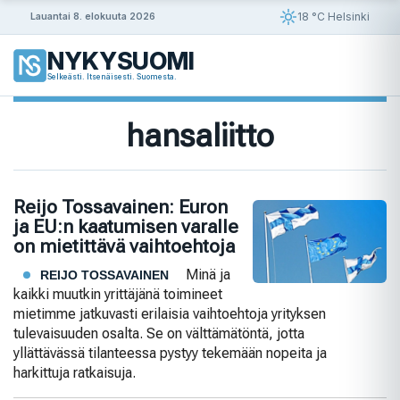
Siirry
18 °C Helsinki
Lauantai 8. elokuuta 2026
sisältöön
NYKYSUOMI
Selkeästi. Itsenäisesti. Suomesta.
hansaliitto
Reijo Tossavainen: Euron
ja EU:n kaatumisen varalle
on mietittävä vaihtoehtoja
Minä ja
REIJO TOSSAVAINEN
kaikki muutkin yrittäjänä toimineet
mietimme jatkuvasti erilaisia vaihtoehtoja yrityksen
tulevaisuuden osalta. Se on välttämätöntä, jotta
yllättävässä tilanteessa pystyy tekemään nopeita ja
harkittuja ratkaisuja.