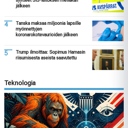
syytteet SiS-laitoksen mellakan
jälkeen
Tanska maksaa miljoonia lapsille
myönnettyjen
koronarokotevaurioiden jälkeen
Trump ilmoittaa: Sopimus Hamasin
riisumisesta aseista saavutettu
Teknologia