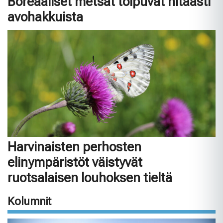
Boreaaliset metsät toipuvat hitaasti
avohakkuista
Harvinaisten perhosten
elinympäristöt väistyvät
ruotsalaisen louhoksen tieltä
Kolumnit