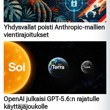
Yhdysvallat poisti Anthropic-mallien
vientirajoitukset
OpenAI julkaisi GPT-5.6:n rajatulle
käyttäjäjoukolle