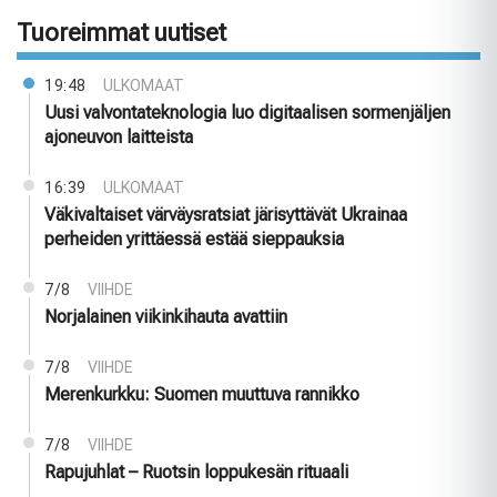
Tuoreimmat uutiset
19:48
ULKOMAAT
Uusi valvontateknologia luo digitaalisen sormenjäljen
ajoneuvon laitteista
16:39
ULKOMAAT
Väkivaltaiset värväysratsiat järisyttävät Ukrainaa
perheiden yrittäessä estää sieppauksia
7/8
VIIHDE
Norjalainen viikinkihauta avattiin
7/8
VIIHDE
Merenkurkku: Suomen muuttuva rannikko
7/8
VIIHDE
Rapujuhlat – Ruotsin loppukesän rituaali