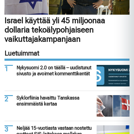
Israel käyttää yli 45 miljoonaa
dollaria tekoälypohjaiseen
vaikuttajakampanjaan
Luetuimmat
Nykysuomi 2.0 on täällä – uudistunut
sivusto ja avoimet kommenttikentät
Syklorfiinia havaittu Tanskassa
ensimmäistä kertaa
Neljää 15-vuotiasta vastaan nostettu