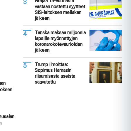
Neljää 15-vuotiasta
vastaan nostettu syytteet
SiS-laitoksen mellakan
jälkeen
Tanska maksaa miljoonia
lapsille myönnettyjen
koronarokotevaurioiden
jälkeen
Trump ilmoittaa:
Sopimus Hamasin
riisumisesta aseista
saavutettu
aan
itoksen
keusalan
n