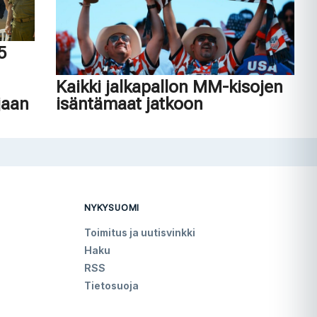
45
n
Kaikki jalkapallon MM-kisojen
jaan
isäntämaat jatkoon
NYKYSUOMI
Toimitus ja uutisvinkki
Haku
RSS
Tietosuoja