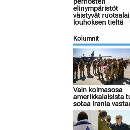
perhosten
elinympäristöt
väistyvät ruotsala
louhoksen tieltä
Kolumnit
Vain kolmasosa
amerikkalaisista 
sotaa Irania vasta