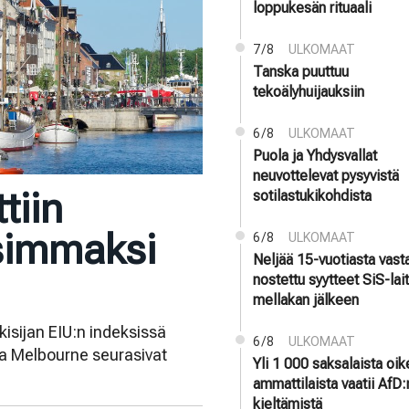
loppukesän rituaali
7/8
ULKOMAAT
Tanska puuttuu
tekoälyhuijauksiin
6/8
ULKOMAAT
Puola ja Yhdysvallat
neuvottelevat pysyvistä
tiin
sotilastukikohdista
simmaksi
6/8
ULKOMAAT
Neljää 15-vuotiasta vast
nostettu syytteet SiS-la
mellakan jälkeen
isijan EIU:n indeksissä
6/8
ULKOMAAT
 ja Melbourne seurasivat
Yli 1 000 saksalaista oi
ammattilaista vaatii AfD:
kieltämistä