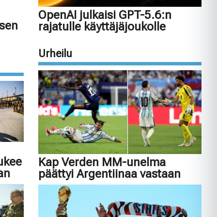
OpenAI julkaisi GPT-5.6:n
isen
rajatulle käyttäjäjoukolle
Urheilu
tukee
Kap Verden MM-unelma
an
päättyi Argentiinaa vastaan