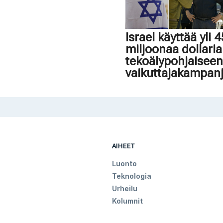
Israel käyttää yli 
miljoonaa dollaria
tekoälypohjaisee
vaikuttajakampan
AIHEET
Luonto
Teknologia
Urheilu
Kolumnit