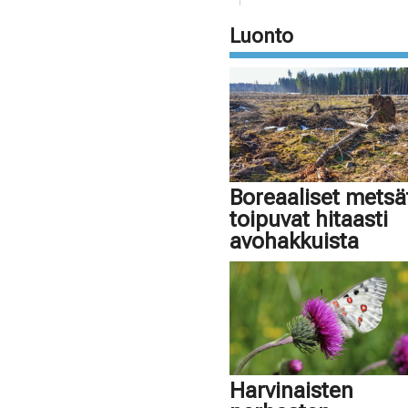
Luonto
Boreaaliset metsä
toipuvat hitaasti
avohakkuista
Harvinaisten