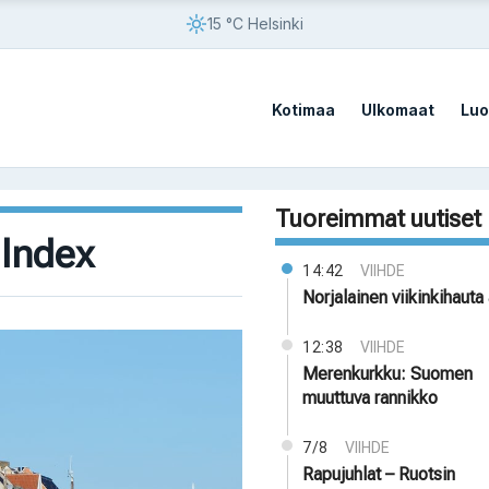
15 °C Helsinki
Kotimaa
Ulkomaat
Luo
Tuoreimmat uutiset
 Index
14:42
VIIHDE
Norjalainen viikinkihauta 
12:38
VIIHDE
Merenkurkku: Suomen
muuttuva rannikko
7/8
VIIHDE
Rapujuhlat – Ruotsin