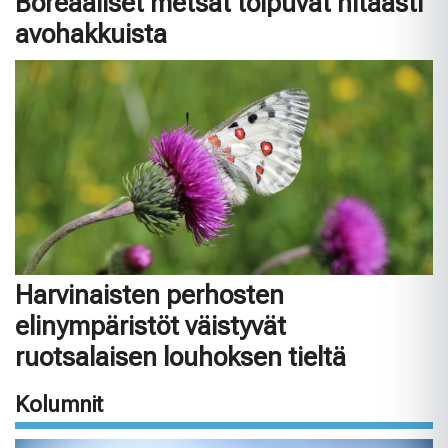
Boreaaliset metsät toipuvat hitaasti
avohakkuista
Harvinaisten perhosten
elinympäristöt väistyvät
ruotsalaisen louhoksen tieltä
Kolumnit