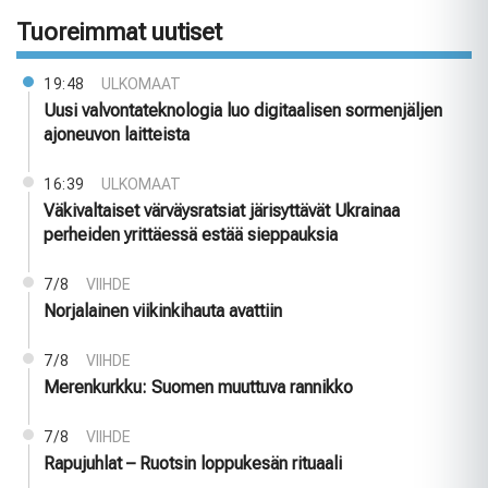
Tuoreimmat uutiset
19:48
ULKOMAAT
Uusi valvontateknologia luo digitaalisen sormenjäljen
ajoneuvon laitteista
16:39
ULKOMAAT
Väkivaltaiset värväysratsiat järisyttävät Ukrainaa
perheiden yrittäessä estää sieppauksia
7/8
VIIHDE
Norjalainen viikinkihauta avattiin
7/8
VIIHDE
Merenkurkku: Suomen muuttuva rannikko
7/8
VIIHDE
Rapujuhlat – Ruotsin loppukesän rituaali