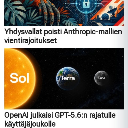
Yhdysvallat poisti Anthropic-mallien
vientirajoitukset
OpenAI julkaisi GPT-5.6:n rajatulle
käyttäjäjoukolle