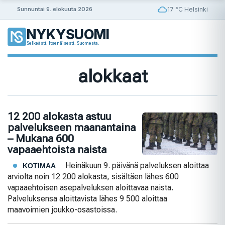
Siirry
17 °C Helsinki
Sunnuntai 9. elokuuta 2026
sisältöön
NYKYSUOMI
Selkeästi. Itsenäisesti. Suomesta.
alokkaat
12 200 alokasta astuu
palvelukseen maanantaina
– Mukana 600
vapaaehtoista naista
Heinäkuun 9. päivänä palveluksen aloittaa
KOTIMAA
arviolta noin 12 200 alokasta, sisältäen lähes 600
vapaaehtoisen asepalveluksen aloittavaa naista.
Palveluksensa aloittavista lähes 9 500 aloittaa
maavoimien joukko-osastoissa.