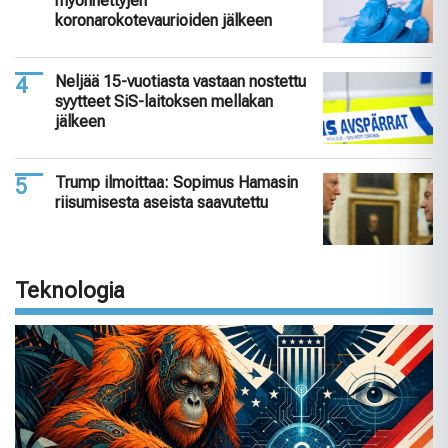
myönnettyjen
koronarokotevaurioiden jälkeen
Neljää 15-vuotiasta vastaan nostettu
syytteet SiS-laitoksen mellakan
jälkeen
Trump ilmoittaa: Sopimus Hamasin
riisumisesta aseista saavutettu
Teknologia