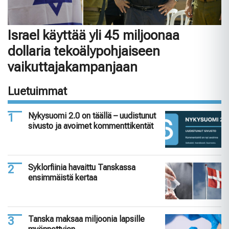
Israel käyttää yli 45 miljoonaa
dollaria tekoälypohjaiseen
vaikuttajakampanjaan
Luetuimmat
Nykysuomi 2.0 on täällä – uudistunut
sivusto ja avoimet kommenttikentät
Syklorfiinia havaittu Tanskassa
ensimmäistä kertaa
Tanska maksaa miljoonia lapsille