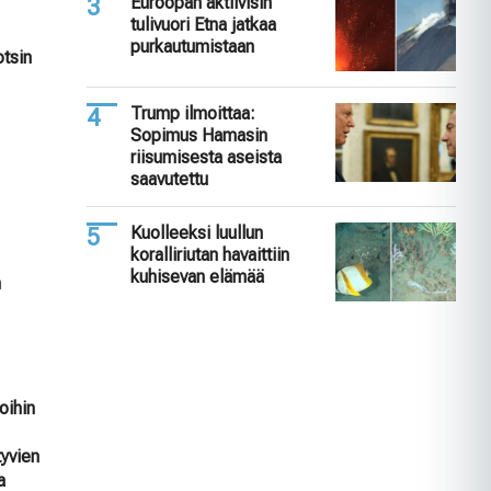
Euroopan aktiivisin
tulivuori Etna jatkaa
purkautumistaan
otsin
Trump ilmoittaa:
Sopimus Hamasin
riisumisesta aseista
saavutettu
Kuolleeksi luullun
koralliriutan havaittiin
kuhisevan elämää
n
oihin
tyvien
a