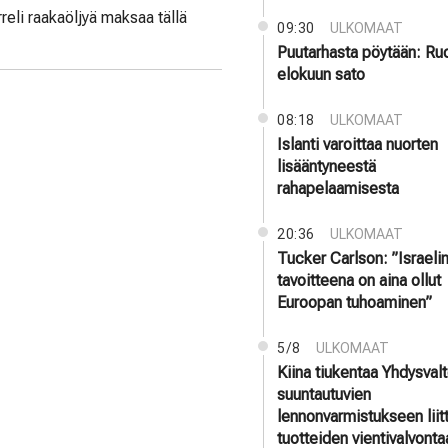
reli raakaöljyä maksaa tällä
09:30
ULKOMAAT
Puutarhasta pöytään: Ru
elokuun sato
08:18
ULKOMAAT
Islanti varoittaa nuorten
lisääntyneestä
rahapelaamisesta
20:36
ULKOMAAT
Tucker Carlson: ”Israeli
tavoitteena on aina ollut
Euroopan tuhoaminen”
5/8
ULKOMAAT
Kiina tiukentaa Yhdysvalt
suuntautuvien
lennonvarmistukseen liit
tuotteiden vientivalvonta