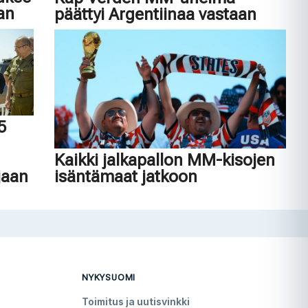
an
päättyi Argentiinaa vastaan
45
n
Kaikki jalkapallon MM-kisojen
jaan
isäntämaat jatkoon
NYKYSUOMI
Toimitus ja uutisvinkki