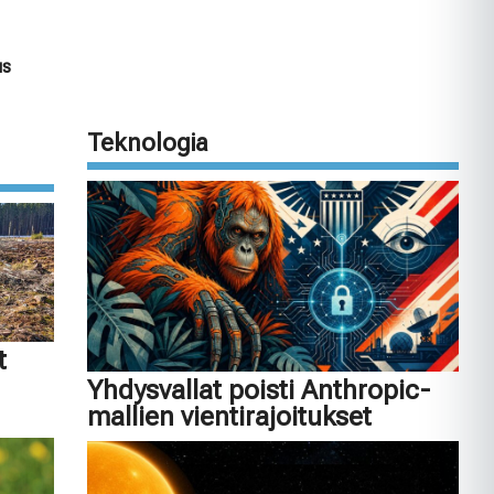
us
n
Teknologia
t
Yhdysvallat poisti Anthropic-
mallien vientirajoitukset