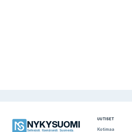
UUTISET
NYKYSUOMI
Kotimaa
Selkeästi. Itsenäisesti. Suomesta.