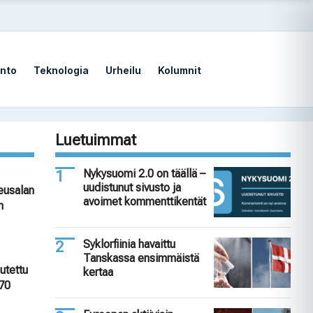
nto
Teknologia
Urheilu
Kolumnit
Luetuimmat
Nykysuomi 2.0 on täällä –
uudistunut sivusto ja
keusalan
avoimet kommenttikentät
n
Syklorfiinia havaittu
Tanskassa ensimmäistä
utettu
kertaa
 70