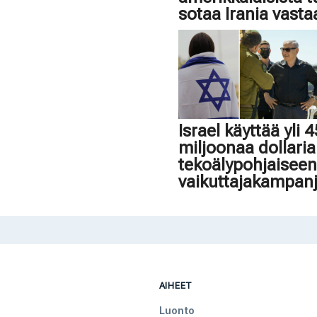
sotaa Irania vasta
Israel käyttää yli 
miljoonaa dollaria
tekoälypohjaisee
vaikuttajakampan
AIHEET
Luonto