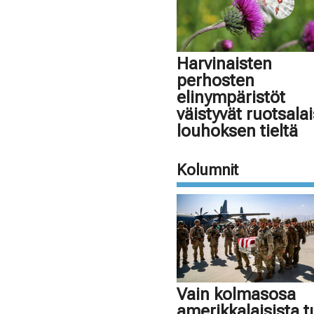
Harvinaisten
perhosten
elinympäristöt
väistyvät ruotsala
louhoksen tieltä
Kolumnit
Vain kolmasosa
amerikkalaisista 