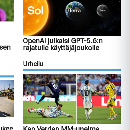
OpenAI julkaisi GPT-5.6:n
isen
rajatulle käyttäjäjoukolle
Urheilu
tukee
Kap Verden MM-unelma