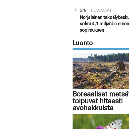
5/8
ULKOMAAT
Norjalainen tekoälykesk
solmi 4,1 miljardin euro
sopimuksen
Luonto
Boreaaliset metsä
toipuvat hitaasti
avohakkuista