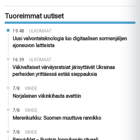
Tuoreimmat uutiset
19:48
ULKOMAAT
Uusi valvontateknologia luo digitaalisen sormenjäljen
ajoneuvon laitteista
16:39
ULKOMAAT
Väkivaltaiset värväysratsiat järisyttävät Ukrainaa
perheiden yrittäessä estää sieppauksia
7/8
VIIHDE
Norjalainen viikinkihauta avattiin
7/8
VIIHDE
Merenkurkku: Suomen muuttuva rannikko
7/8
VIIHDE
Rapujuhlat – Ruotsin loppukesän rituaali