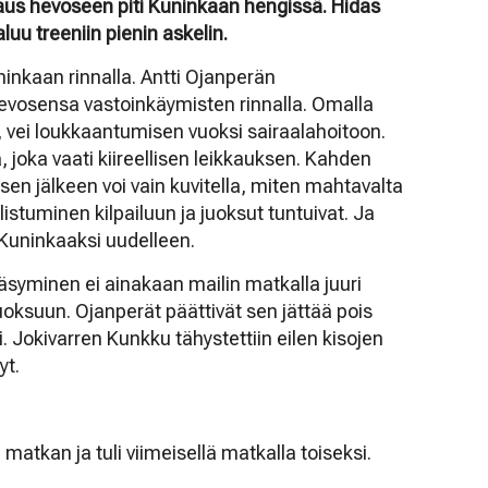
aus hevoseen piti Kuninkaan hengissä. Hidas
luu treeniin pienin askelin.
uninkaan rinnalla. Antti Ojanperän
hevosensa vastoinkäymisten rinnalla. Omalla
 vei loukkaantumisen vuoksi sairaalahoitoon.
 joka vaati kiireellisen leikkauksen. Kahden
sen jälkeen voi vain kuvitella, miten mahtavalta
listuminen kilpailuun ja juoksut tuntuivat. Ja
 Kuninkaaksi uudelleen.
syminen ei ainakaan mailin matkalla juuri
oksuun. Ojanperät päättivät sen jättää pois
Jokivarren Kunkku tähystettiin eilen kisojen
yt.
 matkan ja tuli viimeisellä matkalla toiseksi.