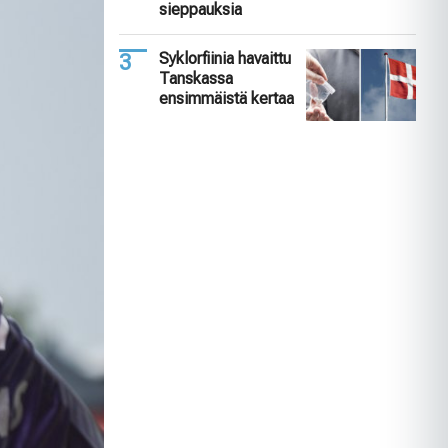
sieppauksia
Syklorfiinia havaittu
Tanskassa
ensimmäistä kertaa