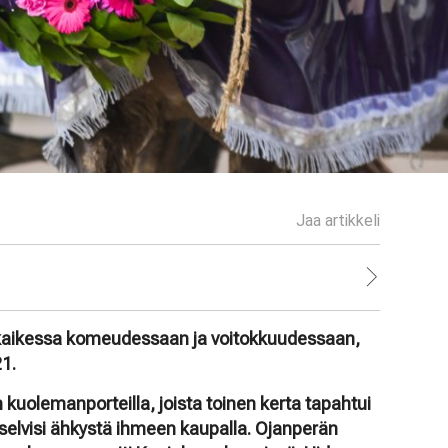
Jaa artikkeli
kaikessa komeudessaan ja voitokkuudessaan,
21.
 kuolemanporteilla, joista toinen kerta tapahtui
selvisi ähkystä ihmeen kaupalla. Ojanperän