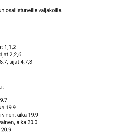
un osallistuneille valjakoille.
at 1,1,2
sijat 2,2,6
.7, sijat 4,7,3
u :
19.7
ka 19.9
rvinen, aika 19.9
vainen, aika 20.0
 20.9