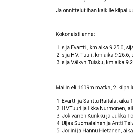
Ja onnittelut ihan kaikille kilpailu
Kokonaistilanne:
sija Evartti , km aika 9.25.0, sij
sija H.V. Tuuri, km aika 9.26.6, 
sija Välkyn Tuisku, km aika 9.28
Mailin eli 1609m matka, 2. kilpail
Evartti ja Santtu Raitala, aika 
H.V.Tuuri ja Iikka Nurmonen, ai
Jokivarren Kunkku ja Jukka To
Uljas Suomalainen ja Antti Tei
Joriini ja Hannu Hietanen, aika