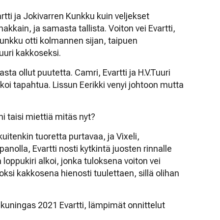
artti ja Jokivarren Kunkku kuin veljekset
kkain, ja samasta tallista. Voiton vei Evartti,
Kunkku otti kolmannen sijan, taipuen
Tuuri kakkoseksi.
ta ollut puutetta. Camri, Evartti ja H.V.Tuuri
lkoi tapahtua. Lissun Eerikki venyi johtoon mutta
ni taisi miettiä mitäs nyt?
kuitenkin tuoretta purtavaa, ja Vixeli,
anolla, Evartti nosti kytkintä juosten rinnalle
a loppukiri alkoi, jonka tuloksena voiton vei
oksi kakkosena hienosti tuulettaen, sillä olihan
ningas 2021 Evartti, lämpimät onnittelut