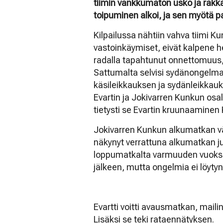
tiimin vankkumaton usko ja rakk
toipuminen alkoi, ja sen myötä pa
Kilpailussa nähtiin vahva tiimi K
vastoinkäymiset, eivät kalpene 
radalla tapahtunut onnettomuus,
Sattumalta selvisi sydänongelma,
käsileikkauksen ja sydänleikkauk
Evartin ja Jokivarren Kunkun osal
tietysti se Evartin kruunaaminen
Jokivarren Kunkun alkumatkan vä
näkynyt verrattuna alkumatkan ju
loppumatkalta varmuuden vuoksi. 
jälkeen, mutta ongelmia ei löytyn
Evartti voitti avausmatkan, mailin
Lisäksi se teki rataennätyksen.