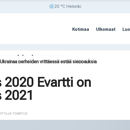
20 °C Helsinki
Kotimaa
Ulkomaat
Luo
n sormenjäljen ajoneuvon laitteista
ät Ukrainaa perheiden yrittäessä estää sieppauksia
 2020 Evartti on
s 2021
n sormenjäljen ajoneuvon laitteista
OITTAJA TOIMITUS