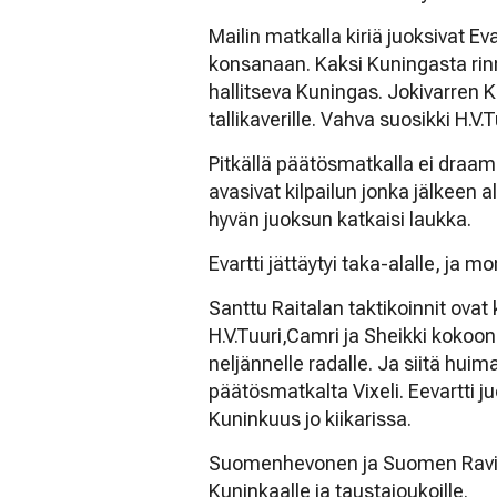
Mailin matkalla kiriä juoksivat Ev
konsanaan. Kaksi Kuningasta rinna
hallitseva Kuningas. Jokivarren 
tallikaverille. Vahva suosikki H.V.
Pitkällä päätösmatkalla ei draamas
avasivat kilpailun jonka jälkeen a
hyvän juoksun katkaisi laukka.
Evartti jättäytyi taka-alalle, ja mo
Santtu Raitalan taktikoinnit ovat 
H.V.Tuuri,Camri ja Sheikki kokoonp
neljännelle radalle. Ja siitä huim
päätösmatkalta Vixeli. Eevartti ju
Kuninkuus jo kiikarissa.
Suomenhevonen ja Suomen Raviku
Kuninkaalle ja taustajoukoille.