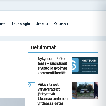
nto
Teknologia
Urheilu
Kolumnit
Luetuimmat
Nykysuomi 2.0 on
täällä – uudistunut
sivusto ja avoimet
kommenttikentät
Väkivaltaiset
värväysratsiat
järisyttävät
Ukrainaa perheiden
yrittäessä estää