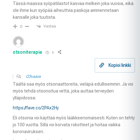
Tässä maassa syöpätilastot kasvaa melkein joka vuosia, eikä
ole ihme kun syöpää aiheuttvia paskoja ammennetaan
kansalle joka tuutista.
Vastaa
0
otsoniterapia
6
Kopioi linkki
O3vaara
Täältä saa myös otsonaattoreita, vieläpä edullisemmin. Ja voi
myös tehdä otsonoitua vettä, joka auttaa terveyden
ylläpidossa:
https://fave.co/2PAx2Hy
Eli otsonia voi käyttää myös lääkkeenomaisesti. Kuten on tehty
jo 100 vuotta. Sillä voi korvata rokotteet ja hoitaa vaikka
koronaviruksen.