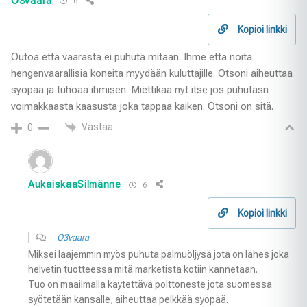
O3vaara
6
Kopioi linkki
Outoa että vaarasta ei puhuta mitään. Ihme että noita
hengenvaarallisia koneita myydään kuluttajille. Otsoni aiheuttaa
syöpää ja tuhoaa ihmisen. Miettikää nyt itse jos puhutasn
voimakkaasta kaasusta joka tappaa kaiken. Otsoni on sitä.
Vastaa
0
AukaiskaaSilmänne
6
Kopioi linkki
O3vaara
Miksei laajemmin myös puhuta palmuöljysä jota on lähes joka
helvetin tuotteessa mitä marketista kotiin kannetaan.
Tuo on maailmalla käytettävä polttoneste jota suomessa
syötetään kansalle, aiheuttaa pelkkää syöpää.