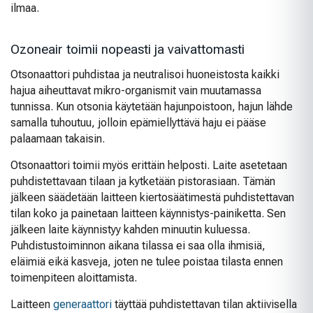
ilmaa.
Ozoneair toimii nopeasti ja vaivattomasti
Otsonaattori puhdistaa ja neutralisoi huoneistosta kaikki
hajua aiheuttavat mikro-organismit vain muutamassa
tunnissa. Kun otsonia käytetään hajunpoistoon, hajun lähde
samalla tuhoutuu, jolloin epämiellyttävä haju ei pääse
palaamaan takaisin.
Otsonaattori toimii myös erittäin helposti. Laite asetetaan
puhdistettavaan tilaan ja kytketään pistorasiaan. Tämän
jälkeen säädetään laitteen kiertosäätimestä puhdistettavan
tilan koko ja painetaan laitteen käynnistys-painiketta. Sen
jälkeen laite käynnistyy kahden minuutin kuluessa.
Puhdistustoiminnon aikana tilassa ei saa olla ihmisiä,
eläimiä eikä kasveja, joten ne tulee poistaa tilasta ennen
toimenpiteen aloittamista.
Laitteen
generaattori
täyttää puhdistettavan tilan aktiivisella