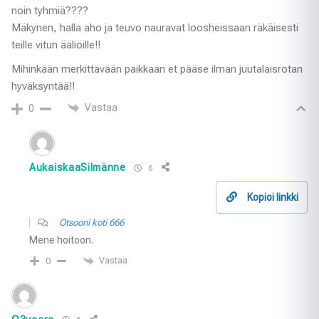
noin tyhmiä????
Mäkynen, halla aho ja teuvo nauravat loosheissaan räkäisesti
teille vitun ääliöille!!
Mihinkään merkittävään paikkaan et pääse ilman juutalaisrotan
hyväksyntää!!
Vastaa
0
AukaiskaaSilmänne
6
Kopioi linkki
Otsooni koti 666
Mene hoitoon.
Vastaa
0