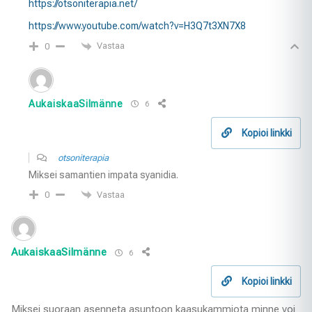
https://otsoniterapia.net/
https://www.youtube.com/watch?v=H3Q7t3XN7X8
Vastaa
0
AukaiskaaSilmänne
6
Kopioi linkki
otsoniterapia
Miksei samantien impata syanidia.
Vastaa
0
AukaiskaaSilmänne
6
Kopioi linkki
Miksei suoraan asenneta asuntoon kaasukammiota minne voi