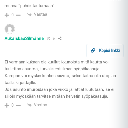
mennä ”puhdistautumaan”.
Vastaa
0
AukaiskaaSilmänne
6
Kopioi linkki
Ei varmaan kukaan ole kuullut ikkunoista mitä kautta voi
tuulettaa asuntoa, turvallisesti ilman syöpäkaasuja.
Kämpän voi myskin kenties siivota, sekin taitaa olla utopiaa
täällä kirjoittajille.
Jos asunto imuroidaan joka viikko ja lattiat luututaan, se ei
silloin myöskään tarvitse mitään helvetin syöpäkaasuja.
Vastaa
0