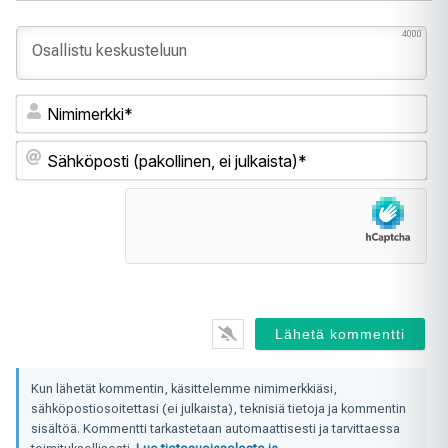
4000
Ni
Sä
(pa
ei
jul
Kun lähetät kommentin, käsittelemme nimimerkkiäsi,
sähköpostiosoitettasi (ei julkaista), teknisiä tietoja ja kommentin
sisältöä. Kommentti tarkastetaan automaattisesti ja tarvittaessa