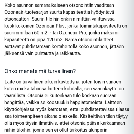
Koko asunnon samanaikaiseen otsonointiin vaaditaan
Ozoneair-tuotesarjan suurta kapasiteettia hyödyntävä
otsonaattori. Suurin tiloihin onkin nimittäin valittavissa
keskikokoinen Ozoneair Plus, jonka toimintakapasiteetti on
suurimmillaan 60 m
2
- tai Ozoneair Pro, jonka maksimi
kapasiteetti on jopa 120 m
2
. Nämä otsonointilaitteet
auttavat puhdistamaan kertaheitolla koko asunnon, jättäen
jälkeensä vain puhtautta ja raikkautta.
Onko menetelmä turvallinen?
Laite on turvallinen oikein käytettynä, joten toisin sanoen
kuten minkä tahansa laitteen kohdalla, sen väärinkäyttö on
vaarallista. Otsonia ei kuitenkaan tule koskaan suoraan
hengittää, vaikka se koostuukin happiatomeista. Laitteen
käyttöohjeissa myös kerrotaan, ettei puhdistettavissa tilassa
saa toimeenpiteen aikana oleskella. Käsiteltävän tilan täytyy
olla myös täysin ilmatiivis, ettei otsonia pääse karkaamaan
niihin tiloihin, jonne sen ei ollut tarkoitus alunperin