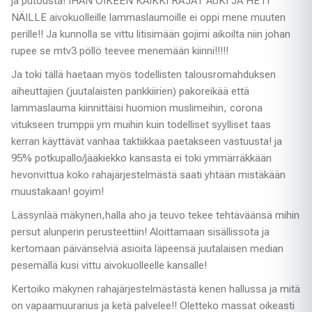
ja putousta! IHAN OIKEEN KAIKKI RAJAT AUKI JA HETI
NÄILLE aivokuolleille lammaslaumoille ei oppi mene muuten
perille!! Ja kunnolla se vittu litisimään gojimi aikoilta niin johan
rupee se mtv3 pöllö teevee menemään kiinni!!!!!
Ja toki tällä haetaan myös todellisten talousromahduksen
aiheuttajien (juutalaisten pankkiirien) pakoreikää että
lammaslauma kiinnittäisi huomion muslimeihin, corona
vitukseen trumppii ym muihin kuin todelliset syylliset taas
kerran käyttävät vanhaa taktiikkaa paetakseen vastuusta! ja
95% potkupallo/jääkiekko kansasta ei toki ymmärräkkään
hevonvittua koko rahajärjestelmästä saati yhtään mistäkään
muustakaan! goyim!
Lässynlää mäkynen,halla aho ja teuvo tekee tehtäväänsä mihin
persut alunperin perusteettiin! Aloittamaan sisällissota ja
kertomaan päivänselviä asioita läpeensä juutalaisen median
pesemällä kusi vittu aivokuolleelle kansalle!
Kertoiko mäkynen rahajärjestelmästästä kenen hallussa ja mitä
on vapaamuurarius ja ketä palvelee!! Oletteko massat oikeasti