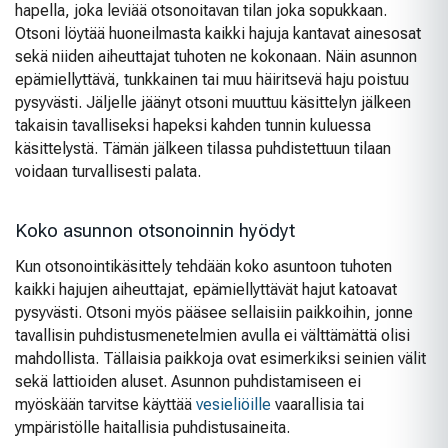
hapella, joka leviää otsonoitavan tilan joka sopukkaan.
Otsoni löytää huoneilmasta kaikki hajuja kantavat ainesosat
sekä niiden aiheuttajat tuhoten ne kokonaan. Näin asunnon
epämiellyttävä, tunkkainen tai muu häiritsevä haju poistuu
pysyvästi. Jäljelle jäänyt otsoni muuttuu käsittelyn jälkeen
takaisin tavalliseksi hapeksi kahden tunnin kuluessa
käsittelystä. Tämän jälkeen tilassa puhdistettuun tilaan
voidaan turvallisesti palata.
Koko asunnon otsonoinnin hyödyt
Kun otsonointikäsittely tehdään koko asuntoon tuhoten
kaikki hajujen aiheuttajat, epämiellyttävät hajut katoavat
pysyvästi. Otsoni myös pääsee sellaisiin paikkoihin, jonne
tavallisin puhdistusmenetelmien avulla ei välttämättä olisi
mahdollista. Tällaisia paikkoja ovat esimerkiksi seinien välit
sekä lattioiden aluset. Asunnon puhdistamiseen ei
myöskään tarvitse käyttää
vesieliöille
vaarallisia tai
ympäristölle haitallisia puhdistusaineita.