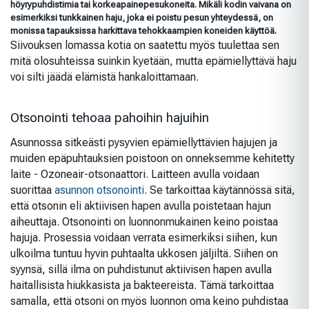
höyrypuhdistimia tai korkeapainepesukoneita. Mikäli kodin vaivana on
esimerkiksi tunkkainen haju, joka ei poistu pesun yhteydessä, on
monissa tapauksissa harkittava tehokkaampien koneiden käyttöä.
Siivouksen lomassa kotia on saatettu myös tuulettaa sen
mitä olosuhteissa suinkin kyetään, mutta epämiellyttävä haju
voi silti jäädä elämistä hankaloittamaan.
Otsonointi tehoaa pahoihin hajuihin
Asunnossa sitkeästi pysyvien epämiellyttävien hajujen ja
muiden epäpuhtauksien poistoon on onneksemme kehitetty
laite - Ozoneair-otsonaattori. Laitteen avulla voidaan
suorittaa
asunnon otsonointi
. Se tarkoittaa käytännössä sitä,
että otsonin eli aktiivisen hapen avulla poistetaan hajun
aiheuttaja. Otsonointi on luonnonmukainen keino poistaa
hajuja. Prosessia voidaan verrata esimerkiksi siihen, kun
ulkoilma tuntuu hyvin puhtaalta ukkosen jäljiltä. Siihen on
syynsä, sillä ilma on puhdistunut aktiivisen hapen avulla
haitallisista hiukkasista ja bakteereista. Tämä tarkoittaa
samalla, että otsoni on myös luonnon oma keino puhdistaa