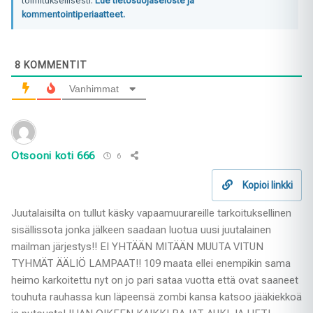
toimituksellisesti.
Lue tietosuojaseloste ja
kommentointiperiaatteet.
8
KOMMENTIT
Vanhimmat
Otsooni koti 666
6
Kopioi linkki
Juutalaisilta on tullut käsky vapaamuurareille tarkoituksellinen
sisällissota jonka jälkeen saadaan luotua uusi juutalainen
mailman järjestys!! EI YHTÄÄN MITÄÄN MUUTA VITUN
TYHMÄT ÄÄLIÖ LAMPAAT!! 109 maata ellei enempikin sama
heimo karkoitettu nyt on jo pari sataa vuotta että ovat saaneet
touhuta rauhassa kun läpeensä zombi kansa katsoo jääkiekkoä