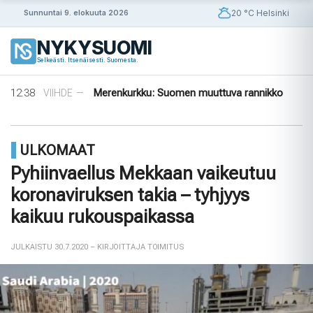
enemmän vakavia aivovammoja kuin ...
Siirry
20 °C Helsinki
Sunnuntai 9. elokuuta 2026
19:48
Uusi valvontateknologia luo digitaalisen
ULKOMAAT
—
sisältöön
sormenjäljen ajoneuvon laitteista ...
NYKYSUOMI
16:39
Väkivaltaiset värväysratsiat järisyttävät
ULKOMAAT
—
Selkeästi. Itsenäisesti. Suomesta.
Ukrainaa perheiden yrittäe ...
14:42
Norjalainen viikinkihauta avattiin
VIIHDE
—
12:38
Merenkurkku: Suomen muuttuva rannikko
VIIHDE
—
13:19
Tutkimus: Sähköpotkulautailijat saavat
ULKOMAAT
—
enemmän vakavia aivovammoja kuin ...
ULKOMAAT
Pyhiinvaellus Mekkaan vaikeutuu
koronaviruksen takia – tyhjyys
kaikuu rukouspaikassa
JULKAISTU 30.7.2020
– KIRJOITTAJA TOIMITUS