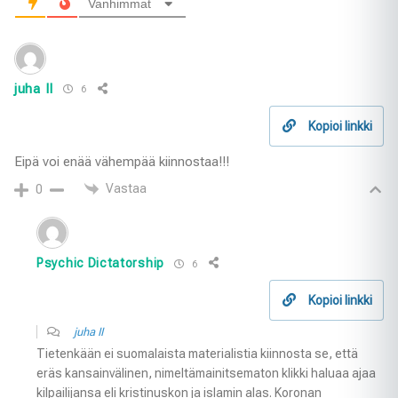
Vanhimmat
juha II
6
Kopioi linkki
Eipä voi enää vähempää kiinnostaa!!!
Vastaa
0
Psychic Dictatorship
6
Kopioi linkki
juha II
Tietenkään ei suomalaista materialistia kiinnosta se, että
eräs kansainvälinen, nimeltämainitsematon klikki haluaa ajaa
kilpailijansa eli kristinuskon ja islamin alas. Koronan