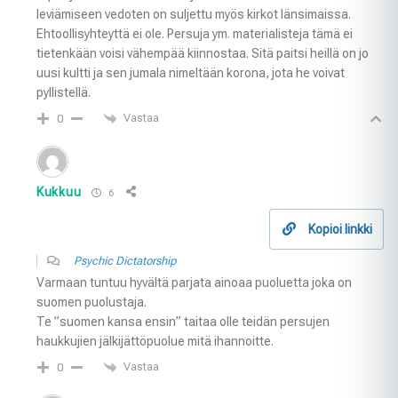
leviämiseen vedoten on suljettu myös kirkot länsimaissa.
Ehtoollisyhteyttä ei ole. Persuja ym. materialisteja tämä ei
tietenkään voisi vähempää kiinnostaa. Sitä paitsi heillä on jo
uusi kultti ja sen jumala nimeltään korona, jota he voivat
pyllistellä.
Vastaa
0
Kukkuu
6
Kopioi linkki
Psychic Dictatorship
Varmaan tuntuu hyvältä parjata ainoaa puoluetta joka on
suomen puolustaja.
Te ”suomen kansa ensin” taitaa olle teidän persujen
haukkujien jälkijättöpuolue mitä ihannoitte.
Vastaa
0