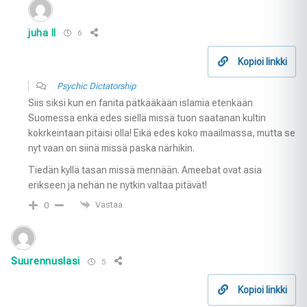
juha II
6
Kopioi linkki
Psychic Dictatorship
Siis siksi kun en fanita pätkääkään islamia etenkään
Suomessa enkä edes siellä missä tuon saatanan kultin
kokrkeintaan pitäisi olla! Eikä edes koko maailmassa, mutta se
nyt vaan on siinä missä paska närhikin.
Tiedän kyllä tasan missä mennään. Ameebat ovat asia
erikseen ja nehän ne nytkin valtaa pitävät!
Vastaa
0
Suurennuslasi
5
Kopioi linkki