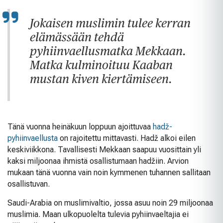
Jokaisen muslimin tulee kerran
elämässään tehdä
pyhiinvaellusmatka Mekkaan.
Matka kulminoituu Kaaban
mustan kiven kiertämiseen.
Tänä vuonna heinäkuun loppuun ajoittuvaa
hadž-
pyhiinvaellusta
on rajoitettu mittavasti. Hadž alkoi eilen
keskiviikkona. Tavallisesti Mekkaan saapuu vuosittain yli
kaksi miljoonaa ihmistä osallistumaan hadžiin. Arvion
mukaan tänä vuonna vain noin kymmenen tuhannen sallitaan
osallistuvan.
Saudi-Arabia on muslimivaltio, jossa asuu noin 29 miljoonaa
muslimia. Maan ulkopuolelta tulevia pyhiinvaeltajia ei