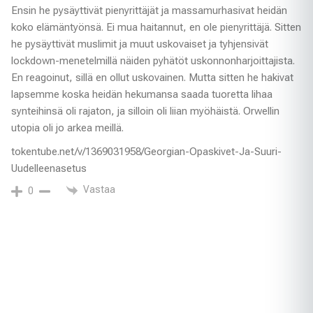
Ensin he pysäyttivät pienyrittäjät ja massamurhasivat heidän
koko elämäntyönsä. Ei mua haitannut, en ole pienyrittäjä. Sitten
he pysäyttivät muslimit ja muut uskovaiset ja tyhjensivät
lockdown-menetelmillä näiden pyhätöt uskonnonharjoittajista.
En reagoinut, sillä en ollut uskovainen. Mutta sitten he hakivat
lapsemme koska heidän hekumansa saada tuoretta lihaa
synteihinsä oli rajaton, ja silloin oli liian myöhäistä. Orwellin
utopia oli jo arkea meillä.
tokentube.net/v/1369031958/Georgian-Opaskivet-Ja-Suuri-
Uudelleenasetus
Vastaa
0