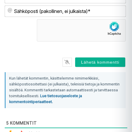
Sä
(pa
ei
jul
Kun lähetät kommentin, käsittelemme nimimerkkiäsi,
sähköpostiosoitettasi (ei julkaista), teknisiä tietoja ja kommentin
sisältöä. Kommentti tarkastetaan automaattisesti ja tarvittaessa
toimituksellisesti.
Lue tietosuojaseloste ja
kommentointiperiaatteet.
5
KOMMENTIT