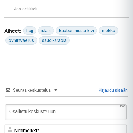
Jaa artikkeli
Aiheet:
hajj
islam
kaaban musta kivi
mekka
pyhiinvaellus
saudi-arabia
Seuraa keskustelua
Kirjaudu sisään
4000
Ni