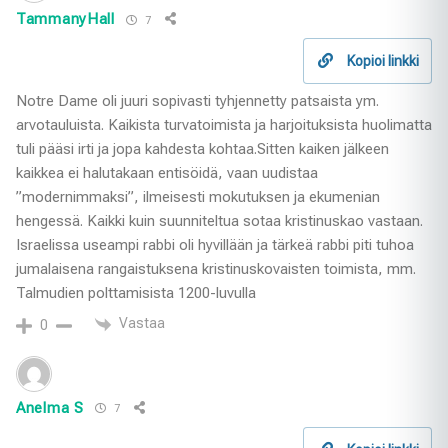
TammanyHall
7
Kopioi linkki
Notre Dame oli juuri sopivasti tyhjennetty patsaista ym.
arvotauluista. Kaikista turvatoimista ja harjoituksista huolimatta
tuli pääsi irti ja jopa kahdesta kohtaa.Sitten kaiken jälkeen
kaikkea ei halutakaan entisöidä, vaan uudistaa
”modernimmaksi”, ilmeisesti mokutuksen ja ekumenian
hengessä. Kaikki kuin suunniteltua sotaa kristinuskao vastaan.
Israelissa useampi rabbi oli hyvillään ja tärkeä rabbi piti tuhoa
jumalaisena rangaistuksena kristinuskovaisten toimista, mm.
Talmudien polttamisista 1200-luvulla
Vastaa
0
Anelma S
7