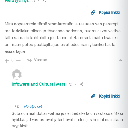
Herätys nyt
7
Kopioi linkki
Mitä nopeammin tämä ymmärretään ja tajutaan sen parempi,
me todellakin ollaan jo täydessä sodassa, suomi ei voi välttyä
tältä samalta kohtalolta jos tänne otetaan vielä näitä lisää, se
on maan petos päättäjiltä jos eivät edes näin yksinkertaista
asiaa tajua.
Vastaa
0
Infowars and Cultural wars
7
Kopioi linkki
Herätys nyt
Sotaa on mahdoton voittaa jos ei tiedä ketä on vastassa. Siksi
hyökkääjät vastustavat ja kieltävät eniten jos heidät mainitaan
syypäinä: