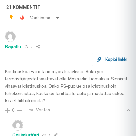
21
KOMMENTIT
Vanhimmat
Rapallo
7
Kopioi linkki
Kristinuskoa vainotaan myös Israelissa. Boko ym.
terroristijärjestöt saattavat olla Mossadin luomuksia. Sionistit
vihaavat kristinuskoa. Onko PS-puolue osa kristinuskoin
tuhokoneistoa, koska se fanittaa Israelia ja mädättää uskoa
Israel-hihhuloinnilla?
Vastaa
0
Gojiimkuffari
7