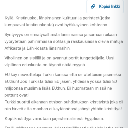
Kopioi linkki
Kyllä. Kristinusko, länsimainen kulttuuri ja perinteet(jotka
kumpuavat kristinuskosta) ovat hyökkäyksen kohteena.
Syntyvyys on ennätysalhaista länsimaissa ja samaan aikaan
vyörytetään pahimmassa sotilas ja raiskausiässä olevia matuja
Afrikasta ja Lähi-idästä länsimaihin.
Vihollinen on sisällä ja on avannut portit tungettelijalle. Uusi
vilpillinen eduskunta on täynnä näitä myyriä.
EU käy neuvotteluja Turkin kanssa että se otettaisiin jäseneksi
EU:hun! Jos Turkista tulisi EU jäsen, yhdessä yössä tulisi 80
miljoonaa muslimia lisää EU:hun. Eli huomataan missä ne
petturit ovat!
Turkki suoritti aikanaan etnisen puhdistuksen kristityistä joka oli
niin hirveä että maahan ei käytännössä jäänyt yhtään kristittyä!
Koptikristittyjä vainotaan järjestemällisesti Egyptissä.