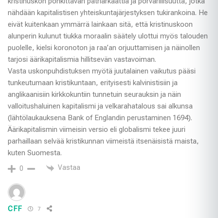
kristinuskon pönkittävän patriarkaattia ja porvarillisuutta, jotka
nähdään kapitalistisen yhteiskuntajärjestyksen tukirankoina. He
eivät kuitenkaan ymmärrä lainkaan sitä, että kristinuskoon
alunperin kulunut tiukka moraalin säätely ulottui myös talouden
puolelle, kielsi koronoton ja raa’an orjuuttamisen ja näinollen
tarjosi äärikapitalismia hillitsevän vastavoiman.
Vasta uskonpuhdistuksen myötä juutalainen vaikutus pääsi
tunkeutumaan kristikuntaan, erityisesti kalvinistisiin ja
anglikaanisiin kirkkokuntiin tunnetuin seurauksin ja näin
valloitushaluinen kapitalismi ja velkarahatalous sai alkunsa
(lähtölaukauksena Bank of Englandin perustaminen 1694).
Äärikapitalismin viimeisin versio eli globalismi tekee juuri
parhaillaan selvää kristikunnan viimeistä itsenäisistä maista,
kuten Suomesta.
Vastaa
0
CFF
7