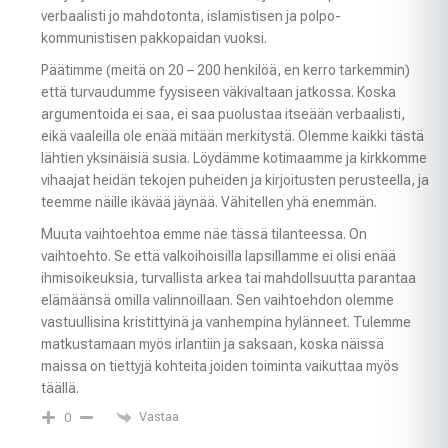
verbaalisti jo mahdotonta, islamistisen ja polpo-
kommunistisen pakkopaidan vuoksi.
Päätimme (meitä on 20 – 200 henkilöä, en kerro tarkemmin)
että turvaudumme fyysiseen väkivaltaan jatkossa. Koska
argumentoida ei saa, ei saa puolustaa itseään verbaalisti,
eikä vaaleilla ole enää mitään merkitystä. Olemme kaikki tästä
lähtien yksinäisiä susia. Löydämme kotimaamme ja kirkkomme
vihaajat heidän tekojen puheiden ja kirjoitusten perusteella, ja
teemme näille ikävää jäynää. Vähitellen yhä enemmän.
Muuta vaihtoehtoa emme näe tässä tilanteessa. On
vaihtoehto. Se että valkoihoisilla lapsillamme ei olisi enää
ihmisoikeuksia, turvallista arkea tai mahdollsuutta parantaa
elämäänsä omilla valinnoillaan. Sen vaihtoehdon olemme
vastuullisina kristittyinä ja vanhempina hylänneet. Tulemme
matkustamaan myös irlantiin ja saksaan, koska näissä
maissa on tiettyjä kohteita joiden toiminta vaikuttaa myös
täällä.
Vastaa
0