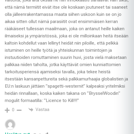
valtiolta, joka alta oksaa he niin innokkaasti sahaavat vain siksi,
että nämä termiitit eivät itse ole koskaan joutuneet tai saaneet
olla jälleenrakentamassa maata siihen uskoon kuin se on jo
aikaa sitten ollut nämä parasiitit ovat ensimmäisen kerran
rääkäiseet tullessan maailmaan, joka on antanut heille kaiken
ilmaiseksi ja ympäristössä, joka ei ole milloinkaan heitä itseään
kaltoin kohdellut vaan lellinyt heidät niin piloille, että pelkkä
istuminen on heille työtä ja yhteiskunnan toimintojen ja
instuutioiden romuttaminen suurin huvi, josta vielä maksetaan
palkkaa niiden taholta, jotka käyttävät omien kunniattomien
tarkoitusperiensä ajamiseksi tavalla, joka tekee heistä
itsestään kansanpettureita sekä palkkamurhaajia globalistien ja
EU:n laskuun jättäen ”spagetti-westernit” kalpeaksi yritelmiksi
heidän rinnallaan, koska kaiken takana on ”BrysselWoodin”
mogulit formaatilla: ”Licence to Kill!!!”
Vastaa
0