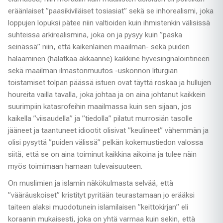
eräänlaiset ”paasikiviläiset tosiasiat” sekä se inhorealismi, joka
loppujen lopuksi pätee niin valtioiden kuin ihmistenkin välisissä
suhteissa arkirealismina, joka on ja pysyy kuin ”paska
seinässä” niin, että kaikenlainen maailman- sekä puiden
halaaminen (halatkaa akkaanne) kaikkine hyvesingnalointineen
sekä maailman ilmastonmuutos -uskonnon liturgian
toistamiset tolpan päässä istuen ovat täyttä roskaa ja hullujen
houreita vailla tavalla, joka johtaa ja on aina johtanut kaikkein
suurimpiin katasrofeihin maailmassa kuin sen sijaan, jos
kaikella ”viisaudella” ja ”tiedolla” pilatut murrosiän tasolle
jääneet ja taantuneet idiootit olisivat ”keulineet” vähemmän ja
olisi pysyttä ”puiden välissä” pelkän kokemustiedon valossa
siitä, että se on aina toiminut kaikkina aikoina ja tulee näin
myös toimimaan hamaan tulevaisuuteen.
On muslimien ja islamin näkökulmasta selvää, että
”vääräuskoiset” kristityt pyritään teurastamaan jo erääksi
taiteen alaksi muodotunein islamilaisen ”keittokirjan” eli
koraanin mukaisesti, joka on yhtä varmaa kuin sekin, että