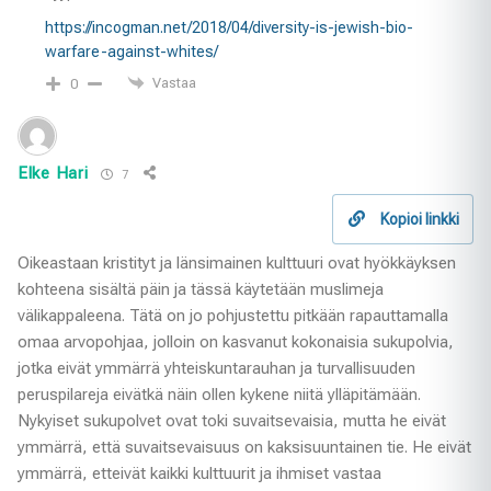
https://incogman.net/2018/04/diversity-is-jewish-bio-
warfare-against-whites/
Vastaa
0
Elke Hari
7
Kopioi linkki
Oikeastaan kristityt ja länsimainen kulttuuri ovat hyökkäyksen
kohteena sisältä päin ja tässä käytetään muslimeja
välikappaleena. Tätä on jo pohjustettu pitkään rapauttamalla
omaa arvopohjaa, jolloin on kasvanut kokonaisia sukupolvia,
jotka eivät ymmärrä yhteiskuntarauhan ja turvallisuuden
peruspilareja eivätkä näin ollen kykene niitä ylläpitämään.
Nykyiset sukupolvet ovat toki suvaitsevaisia, mutta he eivät
ymmärrä, että suvaitsevaisuus on kaksisuuntainen tie. He eivät
ymmärrä, etteivät kaikki kulttuurit ja ihmiset vastaa