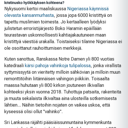
kristinusko hyökkäyksen kohteena?
Nykysuomi kertoi maaliskuussa
Nigeriassa käynnissä
olevasta kansanmurhasta
, jossa jopa 6000 kristittyä on
tapettu muslimien toimesta. Jo kertaalleen lyödyksi
julistetun erroristijärjestö Boko Haramin epäillään
teurastavan uskonnollisesti kahtiajakautuneen maan
kristittyä väestöä urakalla. Toistaiseksi tilanne Nigeriassa ei
ole osoittanut rauhoittumisen merkkejä.
Kuten sanottua, Ranskassa Notre Damen yli 800 vuotias
katedraali
kärsi pahoja vahinkoja tulipalossa
, jonka virallista
syttymissyytä on vieritetty milloin sähkövian ja milloin muun
remonttitöihin liitännäisen vahingon piikkiin. Toisaalta
maassa huhutaan yli 800 kirkon joutuneen ilkivallan
kohteeksi yksin vuonna 2018. Tuhottuja patsaita, rakenteita
ja muuta sekalaista ilkivaltaa aina ulosteilla sotkemisesta
lähtien... Näihin tietoihin nojaten on vaikea uskoa, että
kyseessä olisi ollut "vahinko".
Sri Lankassa räjähti pääsiäissunnuntaina kymmenkunta