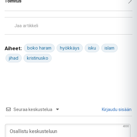
Toimitus
Jaa artikkeli
Aiheet:
boko haram
hyökkäys
isku
islam
jihad
kristinusko
Seuraa keskustelua
Kirjaudu sisään
4000