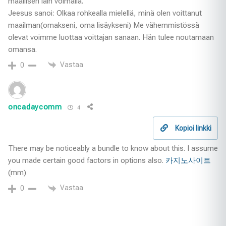
maallisen lain voimalla.
Jeesus sanoi: Olkaa rohkealla mielellä, minä olen voittanut
maailman(omakseni, oma lisäykseni) Me vähemmistössä
olevat voimme luottaa voittajan sanaan. Hän tulee noutamaan
omansa.
Vastaa
0
oncadaycomm
4
Kopioi linkki
There may be noticeably a bundle to know about this. I assume
you made certain good factors in options also.
카지노사이트
(mm)
Vastaa
0