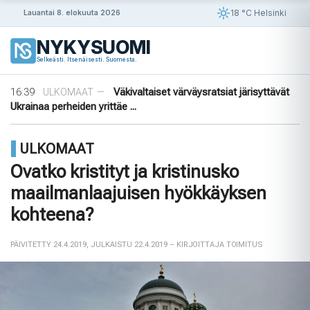
Siirry
18 °C Helsinki
Lauantai 8. elokuuta 2026
sisältöön
NYKYSUOMI
09:08
Rapujuhlat – Ruotsin loppukesän rituaali
VIIHDE
—
Selkeästi. Itsenäisesti. Suomesta.
19:48
Uusi valvontateknologia luo digitaalisen
ULKOMAAT
—
sormenjäljen ajoneuvon laitteista ...
16:39
Väkivaltaiset värväysratsiat järisyttävät
ULKOMAAT
—
Ukrainaa perheiden yrittäe ...
14:42
Norjalainen viikinkihauta avattiin
VIIHDE
—
12:38
Merenkurkku: Suomen muuttuva rannikko
VIIHDE
—
ULKOMAAT
09:08
Rapujuhlat – Ruotsin loppukesän rituaali
VIIHDE
—
19:48
Uusi valvontateknologia luo digitaalisen
ULKOMAAT
—
Ovatko kristityt ja kristinusko
sormenjäljen ajoneuvon laitteista ...
maailmanlaajuisen hyökkäyksen
kohteena?
PÄIVITETTY 24.4.2019
,
JULKAISTU 22.4.2019
– KIRJOITTAJA TOIMITUS