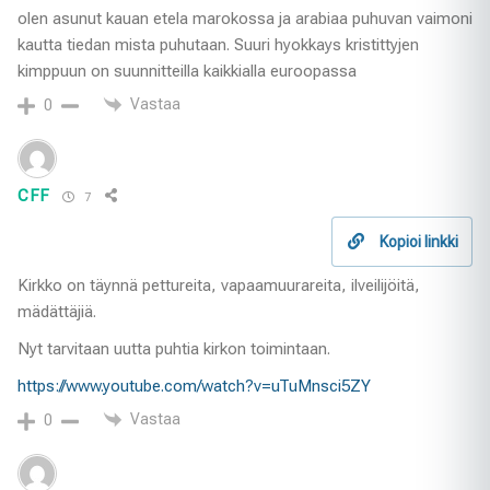
olen asunut kauan etela marokossa ja arabiaa puhuvan vaimoni
kautta tiedan mista puhutaan. Suuri hyokkays kristittyjen
kimppuun on suunnitteilla kaikkialla euroopassa
Vastaa
0
CFF
7
Kopioi linkki
Kirkko on täynnä pettureita, vapaamuurareita, ilveilijöitä,
mädättäjiä.
Nyt tarvitaan uutta puhtia kirkon toimintaan.
https://www.youtube.com/watch?v=uTuMnsci5ZY
Vastaa
0