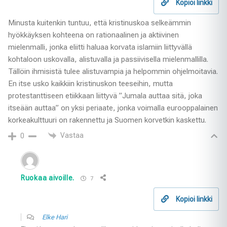
Kopioi linkki
Minusta kuitenkin tuntuu, että kristinuskoa selkeämmin
hyökkäyksen kohteena on rationaalinen ja aktiivinen
mielenmalli, jonka eliitti haluaa korvata islamiin liittyvällä
kohtaloon uskovalla, alistuvalla ja passiivisella mielenmallilla.
Tällöin ihmisistä tulee alistuvampia ja helpommin ohjelmoitavia.
En itse usko kaikkiin kristinuskon teeseihin, mutta
protestanttiseen etiikkaan liittyvä ”Jumala auttaa sitä, joka
itseään auttaa” on yksi periaate, jonka voimalla eurooppalainen
korkeakulttuuri on rakennettu ja Suomen korvetkin kaskettu.
Vastaa
0
Ruokaa aivoille.
7
Kopioi linkki
Elke Hari