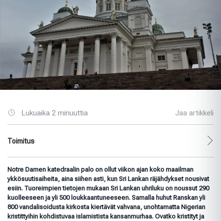
Lukuaika 2 minuuttia
Jaa artikkeli
Toimitus
Notre Damen katedraalin palo on ollut viikon ajan koko maailman
ykkösuutisaiheita, aina siihen asti, kun Sri Lankan räjähdykset nousivat
esiin. Tuoreimpien tietojen mukaan Sri Lankan uhriluku on noussut 290
kuolleeseen ja yli 500 loukkaantuneeseen. Samalla huhut Ranskan yli
800 vandalisoidusta kirkosta kiertävät vahvana, unohtamatta Nigerian
kristittyihin kohdistuvaa islamistista kansanmurhaa. Ovatko kristityt ja