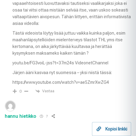
vapaaehtoisesti luovuttavaksi tautiseksi vaalikarjaksi joka ei
osaa tai viitsi ottaa mistään selvää itse, vaan uskoo sokeasti
valtaapitävien aivopesun. Tähän liittyen, erittäin informatiivista
asiaa videolla:
Tästä videoista löytyy lisää juttuu vaikka kuinka paljon, esim
maahanläpsytelliöiden mielenterveys tilastot THL yms itse
kertomana, on aika järkyttävää kuultavaa ja herättää
kysymyksen maksameko kaiken tämän ?
youtu.be/FG3voiL-jss?t=37m24s VideonetChannel
Järjen ääni kasvaa nyt suomessa – yksi niistä tässä:
https://www.youtube.com/watch?v=ae5ZmrXwZG4
Vastaa
0
hannu hietikko
7
Kopioi linkki