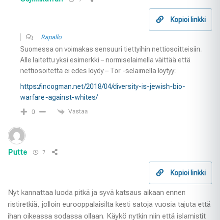
Kopioi linkki
Rapallo
Suomessa on voimakas sensuuri tiettyihin nettiosoitteisiin.
Alle laitettu yksi esimerkki – normiselaimella väittää että
nettiosoitetta ei edes löydy – Tor -selaimella löytyy:
https://incogman.net/2018/04/diversity-is-jewish-bio-
warfare-against-whites/
Vastaa
0
Putte
7
Kopioi linkki
Nyt kannattaa luoda pitkä ja syvä katsaus aikaan ennen
ristiretkiä, jolloin eurooppalaisilta kesti satoja vuosia tajuta että
ihan oikeassa sodassa ollaan. Käykö nytkin niin että islamistit