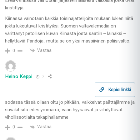
Etelä-Afrikassa vainotaan järjestelmällisesti valkoisia jotka ovat
kristittyjä.
Kiinassa vainotaan kaikkia toisinajattelijoita mukaan lukien niitä
jokta lukeutuvat kristityiksi. Suomen valtavalemedia on
värittänyt petollisen kuvan Kiinasta josta saatiin – lainaksi –
hellyttäviä Pandoja, mutta se on yksi massiivinen poliisivaltio.
Vastaa
0
Heino Keppi
7
Kopioi linkki
sodassa tässä ollaan oltu jo pitkään, vaikkeivat päättäjämme ja
suvakit sitä edes ymmärrä, vaan hyysäävät ja viihdyttävät
vihollissotilaita takapihallamme
Vastaa
0