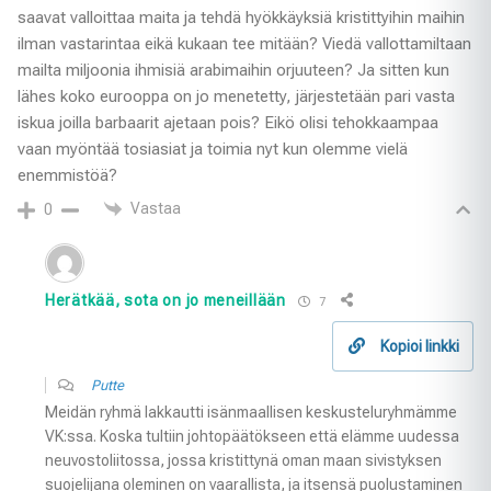
saavat valloittaa maita ja tehdä hyökkäyksiä kristittyihin maihin
ilman vastarintaa eikä kukaan tee mitään? Viedä vallottamiltaan
mailta miljoonia ihmisiä arabimaihin orjuuteen? Ja sitten kun
lähes koko eurooppa on jo menetetty, järjestetään pari vasta
iskua joilla barbaarit ajetaan pois? Eikö olisi tehokkaampaa
vaan myöntää tosiasiat ja toimia nyt kun olemme vielä
enemmistöä?
Vastaa
0
Herätkää, sota on jo meneillään
7
Kopioi linkki
Putte
Meidän ryhmä lakkautti isänmaallisen keskusteluryhmämme
VK:ssa. Koska tultiin johtopäätökseen että elämme uudessa
neuvostoliitossa, jossa kristittynä oman maan sivistyksen
suojelijana oleminen on vaarallista, ja itsensä puolustaminen