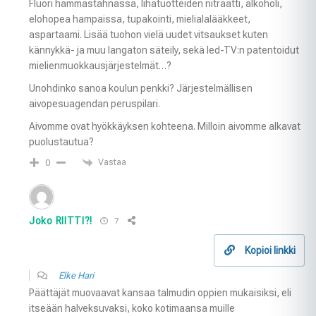
Fluori hammastahnassa, lihatuotteiden nitraatti, alkoholi,
elohopea hampaissa, tupakointi, mielialalääkkeet,
aspartaami. Lisää tuohon vielä uudet vitsaukset kuten
kännykkä- ja muu langaton säteily, sekä led-TV:n patentoidut
mielienmuokkausjärjestelmät…?
Unohdinko sanoa koulun penkki? Järjestelmällisen
aivopesuagendan peruspilari.
Aivomme ovat hyökkäyksen kohteena. Milloin aivomme alkavat
puolustautua?
Vastaa
0
Joko RIITTI?!
7
Kopioi linkki
Elke Hari
Päättäjät muovaavat kansaa talmudin oppien mukaisiksi, eli
itseään halveksuvaksi, koko kotimaansa muille