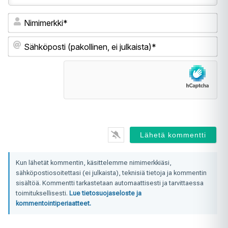
Ni
Sä
(pa
ei
jul
Kun lähetät kommentin, käsittelemme nimimerkkiäsi,
sähköpostiosoitettasi (ei julkaista), teknisiä tietoja ja kommentin
sisältöä. Kommentti tarkastetaan automaattisesti ja tarvittaessa
toimituksellisesti.
Lue tietosuojaseloste ja
kommentointiperiaatteet.