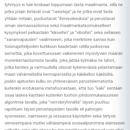
tyhmyys ei tule koskaan loppumaan tästä maailmasta, sillä ne
jotka jotain tietävät ovat ”rasisteja” ja ne jotka eivät tiedä
yhtään mitään, puolustavat ”ihmisoikeuksia” ja perustavat
oman olemassaolonsa sekä maailmankatsomukselliset
kysymykset pelkästään ”kikseihin” ja ”viboihin” sekä sellaisen
”sananvapauden” vaalimiseen, joka merkitsee samaa kuin
toisinajattelijoiden kurkkuun kaadetaan ratilla juoksevaa
semettiä, joka kovettuessaan vaikenevien myöntyvien määrän
moninkertaistumista tavalla, joka jättää kylmäksi ne tahot,
jotka kenties ja varmuudella olisivat kykeneväisiä pelastamaan
maan vähämielisiltä kermaperseiltä ja käkikellon käkilöiltä,
joiden ajatusten kulku on yhteneväisen perustelematonta
kuitenkin erotuksena metafoorastaan, että tuo ”käki” sentään
osaa laskea käyttäen kuitenkin tuohon johdonmukaisuuteen
algoritmia tavalla, joka ”verrokiryhmältä” täysin puuttuu
rajoittuen täysin perustarpeiden tasolle eli pahnojen
syömiseen, naimiseen ja vessassa käynteihin sekä tietysti
viimeisimpänä muttei vähäisimpinä sosiaalipummina elämiseen