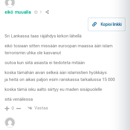
eikö muualla
7
Kopioi linkki
Sri Lankassa taas räjähdys kirkon lähellä
eikö tosiaan sitten missään euroopan maassa ääri islam
terrorismin uhka ole kasvanut
outoa kun siitä asiasta ei tiedoteta mitään
koska tämähän aivan selkeä ääri islamistien hyökkäys
ja heitä on aikas paljon esim ranskassa tarkailussa 15 000
koska tämä isku aalto siirtyy eu maden sisäpuolelle
sitä venäilessa
Vastaa
0