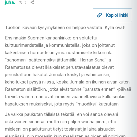
juha.
7
Kopioi linkki
Tuohon ikävään kysymykseen on helppo vastata: Kyllä ovat!
Ensinnäkin Suomen kansankirkko on solutettu
kulttuurimarxisteilla ja kommunisteilla, joka on johtanut
kaikenlaisen homostelun yms. nostamiselle kirkon nk.
”sanoman” pääteemoiksi jättämällä ”Herran Sana” ja
Raamatussa olevat ikiaikaiset perustavaalaatua olevat
peruskallioon hakatut Jumalan käskyt ja vähintäinkin;
kehoitukset pysyä niissä, koska Jumala on ikuinen aivan kuten
Raamatun sisältökin, jotka eivät tunne ”parasta ennen” -päivää
tai vielä vähemmän ovat ihmisen väänneltävissä kulloisenkin
hapatuksen mukaiseksi, jota myös ”muodiksi” kutsutaan.
Ja vaikka paukutan tällaistä tekstiä, en voi sanoa olevani
uskovainen sinänsä, mutta niin paljon wanha pieru, että
mieleeni on paaluttunut tietyt tosiasiat ja lainalaisuudet
elämässä, niin moraalin kuin maallisten asioiden eli politiikan