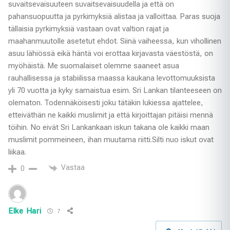
suvaitsevaisuuteen suvaitsevaisuudella ja että on
pahansuopuutta ja pyrkimyksiä alistaa ja valloittaa. Paras suoja
tällaisia pyrkimyksiä vastaan ovat valtion rajat ja
maahanmuutolle asetetut ehdot. Siinä vaiheessa, kun vihollinen
asuu lähiössä eikä häntä voi erottaa kirjavasta väestöstä, on
myöhäistä. Me suomalaiset olemme saaneet asua
rauhallisessa ja stabiilissa maassa kaukana levottomuuksista
yli 70 vuotta ja kyky samaistua esim. Sri Lankan tilanteeseen on
olematon. Todennäköisesti joku tätäkin lukiessa ajattelee,
etteiväthän ne kaikki muslimit ja että kirjoittajan pitäisi mennä
töihin. No eivät Sri Lankankaan iskun takana ole kaikki maan
muslimit pommeineen, ihan muutama riitti.Silti nuo iskut ovat
liikaa.
Vastaa
0
Elke Hari
7