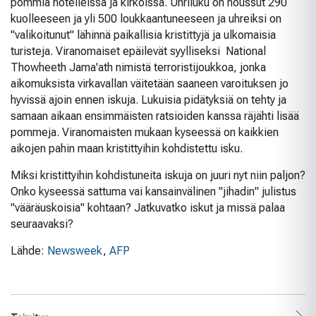
pommia hotelleissa ja kirkoissa. Uhriluku on noussut 290
kuolleeseen ja yli 500 loukkaantuneeseen ja uhreiksi on
"valikoitunut" lähinnä paikallisia kristittyjä ja ulkomaisia
turisteja. Viranomaiset epäilevät syylliseksi National
Thowheeth Jama'ath nimistä terroristijoukkoa, jonka
aikomuksista virkavallan väitetään saaneen varoituksen jo
hyvissä ajoin ennen iskuja. Lukuisia pidätyksiä on tehty ja
samaan aikaan ensimmäisten ratsioiden kanssa räjähti lisää
pommeja. Viranomaisten mukaan kyseessä on kaikkien
aikojen pahin maan kristittyihin kohdistettu isku.
Miksi kristittyihin kohdistuneita iskuja on juuri nyt niin paljon?
Onko kyseessä sattuma vai kansainvälinen "jihadin" julistus
"vääräuskoisia" kohtaan? Jatkuvatko iskut ja missä palaa
seuraavaksi?
Lähde:
Newsweek
,
AFP