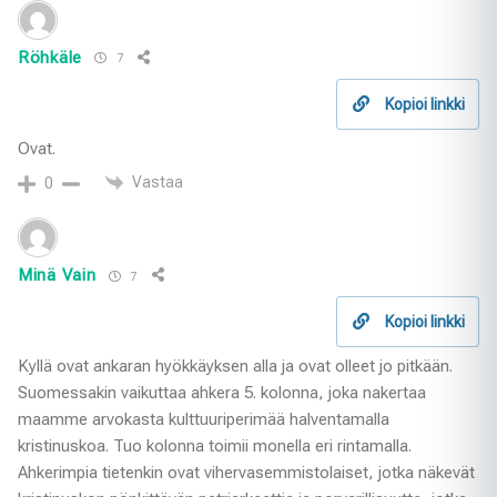
Röhkäle
7
Kopioi linkki
Ovat.
Vastaa
0
Minä Vain
7
Kopioi linkki
Kyllä ovat ankaran hyökkäyksen alla ja ovat olleet jo pitkään.
Suomessakin vaikuttaa ahkera 5. kolonna, joka nakertaa
maamme arvokasta kulttuuriperimää halventamalla
kristinuskoa. Tuo kolonna toimii monella eri rintamalla.
Ahkerimpia tietenkin ovat vihervasemmistolaiset, jotka näkevät