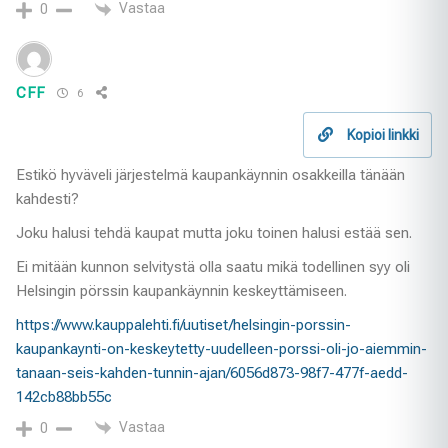
Vastaa
0
CFF
6
Kopioi linkki
Estikö hyväveli järjestelmä kaupankäynnin osakkeilla tänään
kahdesti?
Joku halusi tehdä kaupat mutta joku toinen halusi estää sen.
Ei mitään kunnon selvitystä olla saatu mikä todellinen syy oli
Helsingin pörssin kaupankäynnin keskeyttämiseen.
https://www.kauppalehti.fi/uutiset/helsingin-porssin-
kaupankaynti-on-keskeytetty-uudelleen-porssi-oli-jo-aiemmin-
tanaan-seis-kahden-tunnin-ajan/6056d873-98f7-477f-aedd-
142cb88bb55c
Vastaa
0