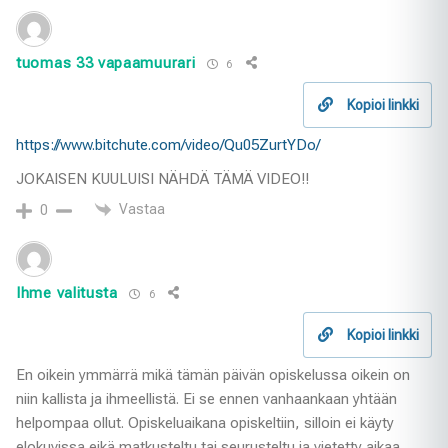
tuomas 33 vapaamuurari
6
Kopioi linkki
https://www.bitchute.com/video/Qu05ZurtYDo/
JOKAISEN KUULUISI NÄHDÄ TÄMÄ VIDEO!!
Vastaa
0
Ihme valitusta
6
Kopioi linkki
En oikein ymmärrä mikä tämän päivän opiskelussa oikein on
niin kallista ja ihmeellistä. Ei se ennen vanhaankaan yhtään
helpompaa ollut. Opiskeluaikana opiskeltiin, silloin ei käyty
elokuvissa eikä matkusteltu tai seurusteltu ja vietetty aikaa