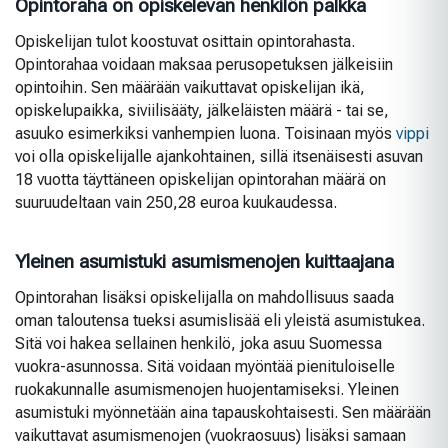
Opintoraha on opiskelevan henkilön palkka
Opiskelijan tulot koostuvat osittain opintorahasta.
Opintorahaa voidaan maksaa perusopetuksen jälkeisiin
opintoihin. Sen määrään vaikuttavat opiskelijan ikä,
opiskelupaikka, siviilisääty, jälkeläisten määrä - tai se,
asuuko esimerkiksi vanhempien luona. Toisinaan myös
vippi
voi olla opiskelijalle ajankohtainen, sillä itsenäisesti asuvan
18 vuotta täyttäneen opiskelijan opintorahan määrä on
suuruudeltaan vain 250,28 euroa kuukaudessa.
Yleinen asumistuki asumismenojen kuittaajana
Opintorahan lisäksi opiskelijalla on mahdollisuus saada
oman taloutensa tueksi asumislisää eli yleistä asumistukea.
Sitä voi hakea sellainen henkilö, joka asuu Suomessa
vuokra-asunnossa. Sitä voidaan myöntää pienituloiselle
ruokakunnalle asumismenojen huojentamiseksi. Yleinen
asumistuki myönnetään aina tapauskohtaisesti. Sen määrään
vaikuttavat asumismenojen (vuokraosuus) lisäksi samaan