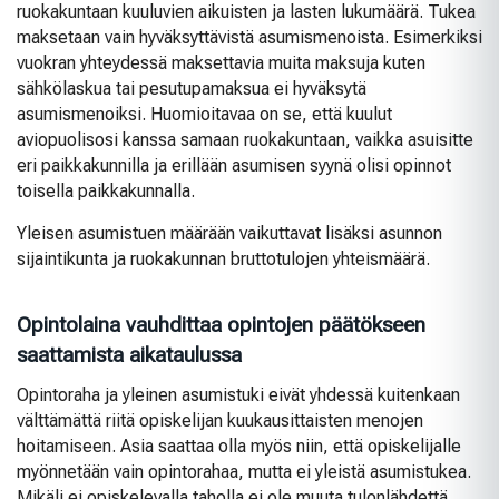
ruokakuntaan kuuluvien aikuisten ja lasten lukumäärä. Tukea
maksetaan vain hyväksyttävistä asumismenoista. Esimerkiksi
vuokran yhteydessä maksettavia muita maksuja kuten
sähkölaskua tai pesutupamaksua ei hyväksytä
asumismenoiksi. Huomioitavaa on se, että kuulut
aviopuolisosi kanssa samaan ruokakuntaan, vaikka asuisitte
eri paikkakunnilla ja erillään asumisen syynä olisi opinnot
toisella paikkakunnalla.
Yleisen asumistuen määrään vaikuttavat lisäksi asunnon
sijaintikunta ja ruokakunnan bruttotulojen yhteismäärä.
Opintolaina vauhdittaa opintojen päätökseen
saattamista aikataulussa
Opintoraha ja yleinen asumistuki eivät yhdessä kuitenkaan
välttämättä riitä opiskelijan kuukausittaisten menojen
hoitamiseen. Asia saattaa olla myös niin, että opiskelijalle
myönnetään vain opintorahaa, mutta ei yleistä asumistukea.
Mikäli ei opiskelevalla taholla ei ole muuta tulonlähdettä,