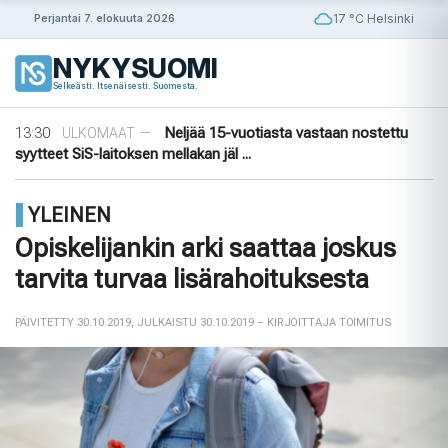
Siirry
17 °C Helsinki
Perjantai 7. elokuuta 2026
sisältöön
09:30
Puutarhasta pöytään: Ruotsin elokuun
ULKOMAAT
—
NYKYSUOMI
sato
Selkeästi. Itsenäisesti. Suomesta.
14:56
Puola ja Yhdysvallat neuvottelevat
ULKOMAAT
—
pysyvistä sotilastukikohdista
13:30
Neljää 15-vuotiasta vastaan nostettu
ULKOMAAT
—
syytteet SiS-laitoksen mellakan jäl ...
11:45
Yli 1 000 saksalaista oikeusalan
ULKOMAAT
—
ammattilaista vaatii AfD:n kieltämistä
YLEINEN
09:56
Ensimmäinen tiikeri vapautettu
ULKOMAAT
—
luontoon Kazakstanissa 70 vuoteen
Opiskelijankin arki saattaa joskus
09:30
Puutarhasta pöytään: Ruotsin elokuun
ULKOMAAT
—
tarvita turvaa lisärahoituksesta
sato
14:56
Puola ja Yhdysvallat neuvottelevat
ULKOMAAT
—
pysyvistä sotilastukikohdista
PÄIVITETTY 30.10.2019
,
JULKAISTU 30.10.2019
– KIRJOITTAJA TOIMITUS