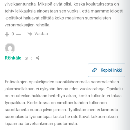
ylivelkaantuneita. Miksipä eivät olisi, koska koulutuksesta on
tehty leikkauksia ainoastaan sen vuoksi, että maamme idiootti
-politiikot haluavat elättää koko maailman suomalaisten
veronmaksajien rahoilla.
Vastaa
0
Röhkäle
6
Kopioi linkki
Entisaikojen opiskelijoiden suosikkihommalla sanomalehtien
jakamisellakaan ei nykyään tienaa edes vuokrarahoja. Opiskelu
on muutenkin hukkaan heitettyä aikaa, koska tutkinto ei takaa
työpaikkaa. Kortistossa on nimittäin kahden tutkinnon
suorittaneita nuoria pilvin pimein. Työllistäminen ei kiinnosta
suomalaista työnantajaa koska he odottavat kokoomuksen
lupaamaa tarvehankinnan poistamista.