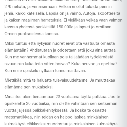
270 neliötä, järvimaisemaan. Velkaa ei ollut talosta pennin
jeniä, kaikki käteisellä. Lapsia on ja vaimo. Autoja, skoottereita
ja kaiken maailman harratuksia. Ei vieläkään velkaa vaan vaimon
kanssa yhdessä pankkitilillä 150 000e ja lapset jo omillaan.
Omien puolisoidensa kanssa.
Miksi tuntuu että nykyisin nuoret eivät ota vastuuta omasta
elämästään? Ahdistutaan ja odotetaan että joku aina auttaa.
Kun me vanhemmat kuollaan pois tai jäädään työelämästä
sivuun niin kuka teitä sitten hoivaa? Kuka neuvoo ja opettaa?
Kun ei se opiskelu nytkään tunnu maittavan.
Miettikää mitä te haluatte tulevaisuudeltanne. Ja muuttakaa
elämänne sen mukaiseksi.
Minä itse aloin tienaamaan 23 vuotiaana täyttä palkkaa. Jos te
opiskelette 30 vuotiaiksi, niin olette vähintään sen seitsemän
vuotta jäljessä palkkakehityksestä. Ja koska te osaatte
matematiikkaa, niin teidän on helppo laskea minkälainen
kulmakäyrä eläkkeeksi muodostuu ja minkälainen kulmakäyrä