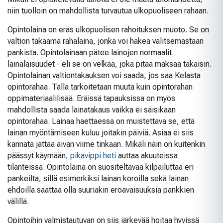
niin tuolloin on mahdollista turvautua ulkopuoliseen rahaan.
Opintolaina on eräs ulkopuolisen rahoituksen muoto. Se on
valtion takaama rahalaina, jonka voi hakea valitsemastaan
pankista. Opintolainaan pätee lainojen normaalit
lainalaisuudet - eli se on velkaa, joka pitää maksaa takaisin.
Opintolainan valtiontakauksen voi saada, jos saa Kelasta
opintorahaa. Tällä tarkoitetaan muuta kuin opintorahan
oppimateriaalilisää. Eräissä tapauksissa on myös
mahdollista saada lainatakaus vaikka ei saisikaan
opintorahaa. Lainaa haettaessa on muistettava se, että
lainan myöntämiseen kuluu joitakin päiviä. Asiaa ei siis
kannata jättää aivan viime tinkaan. Mikäli näin on kuitenkin
päässyt käymään,
pikavippi heti
auttaa akuuteissa
tilanteissa. Opintolaina on suositeltavaa kilpailuttaa eri
pankeilta, sillä esimerkiksi lainan koroilla sekä lainan
ehdoilla saattaa olla suuriakin eroavaisuuksia pankkien
välillä.
Opintoihin valmistautuvan on siis järkevää hoitaa hyvissä