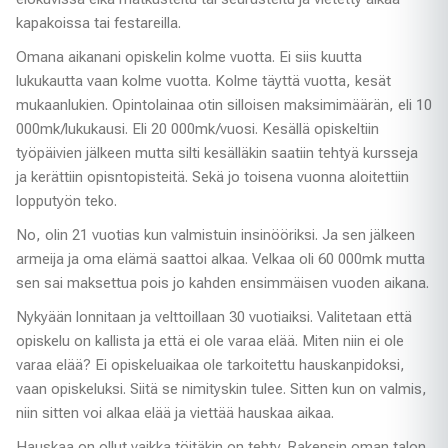
kapakoissa tai festareilla.
Omana aikanani opiskelin kolme vuotta. Ei siis kuutta
lukukautta vaan kolme vuotta. Kolme täyttä vuotta, kesät
mukaanlukien. Opintolainaa otin silloisen maksimimäärän, eli 10
000mk/lukukausi. Eli 20 000mk/vuosi. Kesällä opiskeltiin
työpäivien jälkeen mutta silti kesälläkin saatiin tehtyä kursseja
ja kerättiin opisntopisteitä. Sekä jo toisena vuonna aloitettiin
lopputyön teko.
No, olin 21 vuotias kun valmistuin insinööriksi. Ja sen jälkeen
armeija ja oma elämä saattoi alkaa. Velkaa oli 60 000mk mutta
sen sai maksettua pois jo kahden ensimmäisen vuoden aikana.
Nykyään lonnitaan ja velttoillaan 30 vuotiaiksi. Valitetaan että
opiskelu on kallista ja että ei ole varaa elää. Miten niin ei ole
varaa elää? Ei opiskeluaikaa ole tarkoitettu hauskanpidoksi,
vaan opiskeluksi. Siitä se nimityskin tulee. Sitten kun on valmis,
niin sitten voi alkaa elää ja viettää hauskaa aikaa.
Hauskaa on ollut vaikka töitäkin on tehty. Rakensin oman talon,