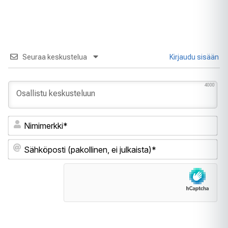
Seuraa keskustelua
Kirjaudu sisään
4000
Ni
Sä
(pa
ei
jul