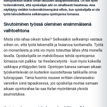
itseopiskelun lisäksi oman talouden tasapainottelusta. On siis hyvin
todennäköistä, että opiskelijan arki on rahallisesti haastavaa. Asia
näyttäytyy vieläkin todennäköisempänä silloin, kun opiskelijalla ei ole
työtä taloudellisena selkänojana opintojensa lomassa.
Sivutoiminen työssä oleminen ensimmäisenä
vaihtoehtona
Mistä sitä rahaa oikein tulee? Selkeääkin selkeämpi vastaus
siihen on, että työtä tekemällä ja lisäarvoa tuottamalla. Työtä
on monenlaista ja sitä voi myös toteuttaa lähes yhtä monella
tavalla. Opiskelijalla on mahdollisuus tehdä opintojensa
lomassa niin palkka- tai freelancetyötä - kuin myös kokeilla
vaikkapa yrittäjyyden tietä. Opintojen kanssa samaan aikaan
työskentelevän on kuitenkin suositeltavaa tarkkailla omia
tulorajojaan. Tämä huomio nousee erittäin olennaiseksi
varsinkin siinä tapauksessa, jos opiskelija nostaa samaan
aikaan opintorahaa tai saa Kelan myöntämää yleistä
asumistukea.