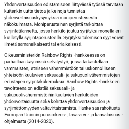
Yhdenvertaisuuden edistämiseen liittyvässä työssä tarvitaan
kuitenkin uutta tietoa ja keinoja tunnistaa
yhdenvertaisuuskysymyksiä moniperusteisesta
näkökulmasta. Moniperusteinen syrjintä tarkoittaa
syrjintätilannetta, jossa henkilö joutuu syrjityksi monella eri
kielletyllä syrjintäperusteella. Syrjityksi tulemisen syyt voivat
ilmetä samanaikaisesti tai eriaikaisesti.
Oikeusministeriön Rainbow Rights -hankkeessa on
parhaillaan käynnissä selvitystyö, jossa tarkastellaan
vammaisten, etniseen vähemmistöön tai uskonnolliseen
yhteisöön kuuluvien seksuaali- ja sukupuolivähemmistöjen
edustajien syrjintäkokemuksia. Rainbow Rights -hankkeen
tavoitteena on edistää seksuaali- ja
sukupuolivähemmistöihin kuuluvien henkilöiden
yhdenvertaisuutta sekä kehittää yhdenvertaisuuden ja
syrjimättömyyden valtavirtaistamista. Hanke saa rahoitusta
Euroopan Unionin perusoikeus-, tasa-arvo- ja kansalaisuus -
ohjelmasta (2014-2020).