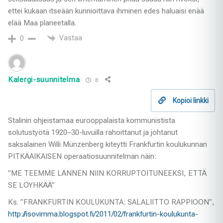
ettei kukaan itseään kunnioittava ihminen edes haluaisi enää
elää Maa planeetalla.
Vastaa
0
Kalergi-suunnitelma
8
Kopioi linkki
Stalinin ohjeistamaa eurooppalaista kommunistista
solutustyötä 1920–30-luvuilla rahoittanut ja johtanut
saksalainen Willi Münzenberg kiteytti Frankfurtin koulukunnan
PITKÄAIKAISEN operaatiosuunnitelman näin:
”ME TEEMME LÄNNEN NIIN KORRUPTOITUNEEKSI, ETTÄ
SE LÖYHKÄÄ”
Ks. ”FRANKFURTIN KOULUKUNTA: SALALIITTO RAPPIOON”,
http://isovimma.blogspot.fi/2011/02/frankfurtin-koulukunta-