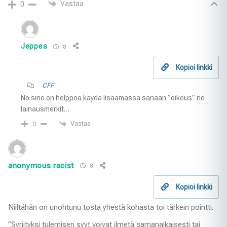
Vastaa
0
Jeppes
8
Kopioi linkki
CFF
No sine on helppoa käydä lisäämässä sanaan ”oikeus” ne
lainausmerkit…
Vastaa
0
anonymous racist
8
Kopioi linkki
Niiltähän on unohtunu tosta yhestä kohasta toi tärkein pointti.
”Syrjityksi tulemisen syyt voivat ilmetä samanaikaisesti tai