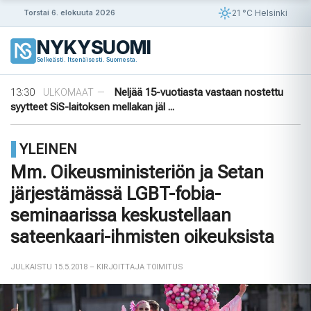
Siirry
21 °C Helsinki
Torstai 6. elokuuta 2026
sisältöön
09:30
Puutarhasta pöytään: Ruotsin elokuun
ULKOMAAT
—
NYKYSUOMI
sato
Selkeästi. Itsenäisesti. Suomesta.
14:56
Puola ja Yhdysvallat neuvottelevat
ULKOMAAT
—
pysyvistä sotilastukikohdista
13:30
Neljää 15-vuotiasta vastaan nostettu
ULKOMAAT
—
syytteet SiS-laitoksen mellakan jäl ...
11:45
Yli 1 000 saksalaista oikeusalan
ULKOMAAT
—
ammattilaista vaatii AfD:n kieltämistä
YLEINEN
09:56
Ensimmäinen tiikeri vapautettu
ULKOMAAT
—
luontoon Kazakstanissa 70 vuoteen
Mm. Oikeusministeriön ja Setan
09:30
Puutarhasta pöytään: Ruotsin elokuun
ULKOMAAT
—
järjestämässä LGBT-fobia-
sato
14:56
Puola ja Yhdysvallat neuvottelevat
ULKOMAAT
—
seminaarissa keskustellaan
pysyvistä sotilastukikohdista
sateenkaari-ihmisten oikeuksista
JULKAISTU 15.5.2018
– KIRJOITTAJA TOIMITUS