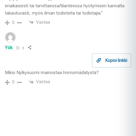
eriaikaisesti tai tarvittaessa/tilanteessa hyötymisen kannalta
takautuvasti, myös ilman todisteita tai todistajia.”
Vastaa
0
Yök
8
Kopioi linkki
Miksi Nylkysuomi mainostaa homomädätystä?
Vastaa
0