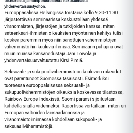
oikeuksista ja moniperusteisesta näkökulmasta
yhdenvertaisuustyöhön.
Eurooppasalissa Helsingissä torstaina kello 9.30-11.30
järjestettävän seminaarissa keskustellaan yhdessä
viranomaisten, järjestöjen ja tutkijoiden kanssa, miten
sateenkaari-ihmisten oikeuksien myönteinen kehitys tulisi
koskea paremmin myös niin sanottujen vähemmistöjen
vähemmistöihin kuuluvia ihmisiä. Seminaarin puhujina ovat
muun muassa kansanedustaja Jani Toivola ja
yhdenvertaisuusvaltuutettu Kirsi Pimiä.
Seksuaali- ja sukupuolivähemmistöön kuuluvien oikeudet
ovat parantuneet Suomessa tasaisesti. Esimerkiksi
tuoreessa eurooppalaisessa seksuaali- ja
sukupuolivähemmistöjen oikeuksia koskevassa tilastossa,
Rainbow Europe Indexissä, Suomi paransi sijoitustaan
kahdella sijalla viidenneksi. Raportissa vertaillaan, miten eri
Euroopan valtioiden lainsäädännössä ja
viranomaistoiminnassa kohdellaan sukupuoli- ja
seksuaalivähemmistöjä.