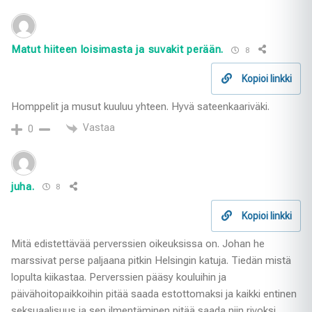
Matut hiiteen loisimasta ja suvakit perään.
8
Kopioi linkki
Homppelit ja musut kuuluu yhteen. Hyvä sateenkaariväki.
Vastaa
0
juha.
8
Kopioi linkki
Mitä edistettävää perverssien oikeuksissa on. Johan he
marssivat perse paljaana pitkin Helsingin katuja. Tiedän mistä
lopulta kiikastaa. Perverssien pääsy kouluihin ja
päivähoitopaikkoihin pitää saada estottomaksi ja kaikki entinen
seksuaalisuus ja sen ilmentäminen pitää saada niin rivoksi,