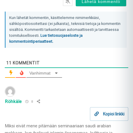
Kun lähetät kommentin, käsittelemme nimimerkkiäsi,
sähköpostiosoitettasi (ei julkaista), teknisiä tietoja ja kommentin
sisältöä. Kommentti tarkastetaan automaattisesti ja tarvittaessa
toimituksellisesti.
Lue tietosuojaseloste ja
kommentointiperiaatteet.
11
KOMMENTIT
Vanhimmat
Röhkäle
8
Kopioi linkki
Miksi eivät mene pitämään seminaariaan saudi arabian
mekkaan, kun ihailevat islamin ilosanomaa, kulttuuria ja