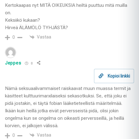
Kertokaapas nyt MITÄ OIKEUKSIA heiltä puuttuu mitä muilla
on.
Keksiikö kukaan?
Hirveä ÄLÄMÖLÖ TYHJÄSTÄ?
Vastaa
0
Jeppes
8
Kopioi linkki
Nämä seksuaalivammaiset raiskaavat muun muassa termit ja
käsitteet kulttuurimarxilaiseksi sekasotkuksi. Se, että joku ei
pidä jostakin, ei täytä fobian lääketieteellistä määritelmää.
Ikään kuin heillä jotka eivät perversseistä pidä, olisi jokin
ongelma kun se ongelma on oikeasti perversseillä, ja heillä
korvien, ei jalkojen välissä.
Vastaa
0