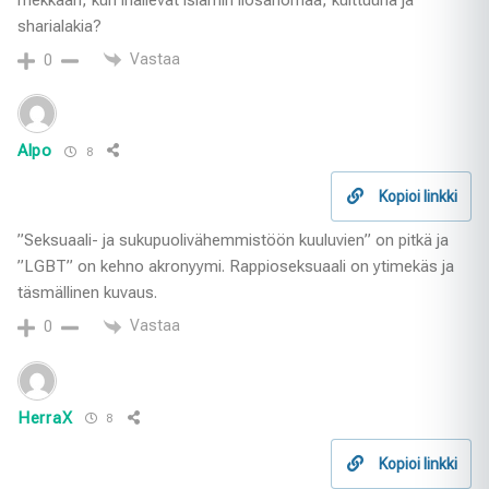
sharialakia?
Vastaa
0
Alpo
8
Kopioi linkki
”Seksuaali- ja sukupuolivähemmistöön kuuluvien” on pitkä ja
”LGBT” on kehno akronyymi. Rappioseksuaali on ytimekäs ja
täsmällinen kuvaus.
Vastaa
0
HerraX
8
Kopioi linkki