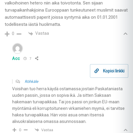
valkoihoinen hetero niin aika toivotonta. Sen sijaan
turvapaikanhakijoina Eurooppaan tunkeutuneet muslimit saavat
automaattisesti paperit joissa syntymä aika on 01.01.2001
todellisesta iästä huolimatta.
Vastaa
0
Acc
7
Kopioi linkki
Röhkäle
Voisihan tuo herra käydä ostamassa jostain Paskataniasta
uuden passin, jossa on sopiva ikä. Ja sitten Saksaan
hakemaan turvapaikkaa. Tai jos passi on jonkun EU-maan
myöntämä eli korruptoituneen virkamiehen myymä, ei tarvitse
hakea turvapaikkaa. Hän voisi asua oman itsensä
alivuokralaisena omassa asunnossaan.
Vastaa
0