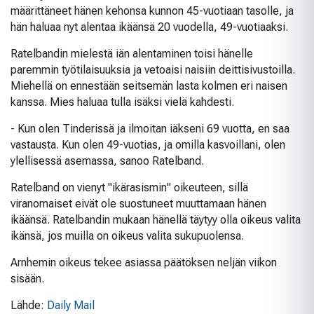
määrittäneet hänen kehonsa kunnon 45-vuotiaan tasolle, ja
hän haluaa nyt alentaa ikäänsä 20 vuodella, 49-vuotiaaksi.
Ratelbandin mielestä iän alentaminen toisi hänelle
paremmin työtilaisuuksia ja vetoaisi naisiin deittisivustoilla.
Miehellä on ennestään seitsemän lasta kolmen eri naisen
kanssa. Mies haluaa tulla isäksi vielä kahdesti.
- Kun olen Tinderissä ja ilmoitan iäkseni 69 vuotta, en saa
vastausta. Kun olen 49-vuotias, ja omilla kasvoillani, olen
ylellisessä asemassa, sanoo Ratelband.
Ratelband on vienyt "ikärasismin" oikeuteen, sillä
viranomaiset eivät ole suostuneet muuttamaan hänen
ikäänsä. Ratelbandin mukaan hänellä täytyy olla oikeus valita
ikänsä, jos muilla on oikeus valita sukupuolensa.
Arnhemin oikeus tekee asiassa päätöksen neljän viikon
sisään.
Lähde:
Daily Mail