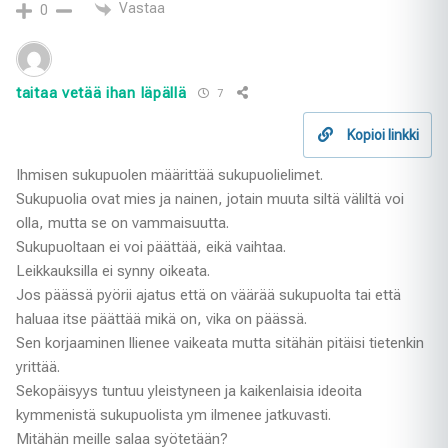
Vastaa
0
taitaa vetää ihan läpällä
7
Kopioi linkki
Ihmisen sukupuolen määrittää sukupuolielimet.
Sukupuolia ovat mies ja nainen, jotain muuta siltä väliltä voi
olla, mutta se on vammaisuutta.
Sukupuoltaan ei voi päättää, eikä vaihtaa.
Leikkauksilla ei synny oikeata.
Jos päässä pyörii ajatus että on väärää sukupuolta tai että
haluaa itse päättää mikä on, vika on päässä.
Sen korjaaminen llienee vaikeata mutta sitähän pitäisi tietenkin
yrittää.
Sekopäisyys tuntuu yleistyneen ja kaikenlaisia ideoita
kymmenistä sukupuolista ym ilmenee jatkuvasti.
Mitähän meille salaa syötetään?