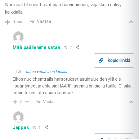
Normaalit ihmiset ovat pian harvinaisuus, vajakkeja näkyy
kaikkialla.
Vastaa
0
Mitä päällemme sataa
7
Kopioi linkki
taitaa vetää ihan läpällä
Eikös nuo chemtrails harsotukset asuinalueiden yllä ole
lisääntyneet ja erilaisia HAARP-asemia on siellä täällä. Olisiko
jotain tekemistä asian kanssa?
Vastaa
0
Jeppes
7