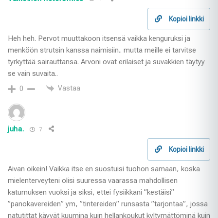
Kopioi linkki
Heh heh. Pervot muuttakoon itsensä vaikka kenguruksi ja
menköön strutsin kanssa naimisiin.. mutta meille ei tarvitse
tyrkyttää sairauttansa. Arvoni ovat erilaiset ja suvakkien täytyy
se vain suvaita..
Vastaa
0
juha.
7
Kopioi linkki
Aivan oikein! Vaikka itse en suostuisi tuohon samaan, koska
mielenterveyteni olisi suuressa vaarassa mahdollisen
katumuksen vuoksi ja siksi, ettei fysiikkani ”kestäisi”
”panokavereiden” ym, ”tintereiden” runsasta ”tarjontaa”, jossa
natutittat käyvät kuumina kuin hellankoukut kyltymättöminä kuin