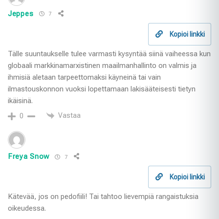
Jeppes
7
Kopioi linkki
Tälle suuntaukselle tulee varmasti kysyntää siinä vaiheessa kun
globaali markkinamarxistinen maailmanhallinto on valmis ja
ihmisiä aletaan tarpeettomaksi käyneinä tai vain
ilmastouskonnon vuoksi lopettamaan lakisääteisesti tietyn
ikäisinä.
Vastaa
0
Freya Snow
7
Kopioi linkki
Kätevää, jos on pedofiili! Tai tahtoo lievempiä rangaistuksia
oikeudessa.