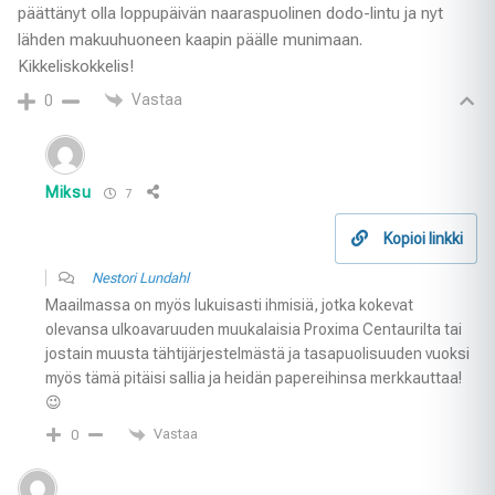
päättänyt olla loppupäivän naaraspuolinen dodo-lintu ja nyt
lähden makuuhuoneen kaapin päälle munimaan.
Kikkeliskokkelis!
Vastaa
0
Miksu
7
Kopioi linkki
Nestori Lundahl
Maailmassa on myös lukuisasti ihmisiä, jotka kokevat
olevansa ulkoavaruuden muukalaisia Proxima Centaurilta tai
jostain muusta tähtijärjestelmästä ja tasapuolisuuden vuoksi
myös tämä pitäisi sallia ja heidän papereihinsa merkkauttaa!
😉
Vastaa
0