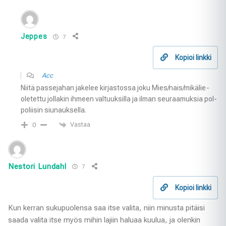
Jeppes
7
Kopioi linkki
Acc
Niitä passejahan jakelee kirjastossa joku Mies/nais/mikälie-
oletettu jollakin ihmeen valtuuksilla ja ilman seuraamuksia pol-
poliisin siunauksella.
Vastaa
0
Nestori Lundahl
7
Kopioi linkki
Kun kerran sukupuolensa saa itse valita, niin minusta pitäisi
saada valita itse myös mihin lajiin haluaa kuulua, ja olenkin