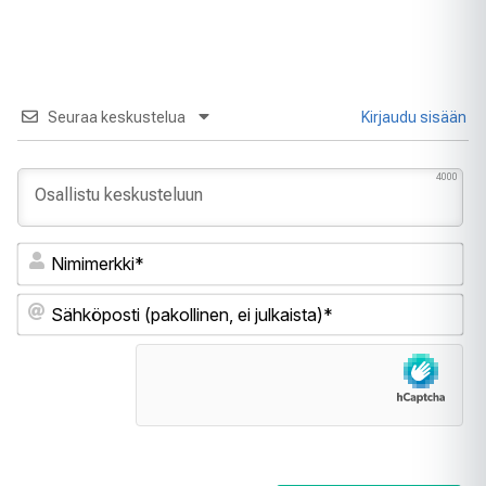
Seuraa keskustelua
Kirjaudu sisään
4000
Ni
Sä
(pa
ei
jul