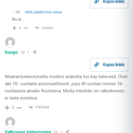
Kopioi linkki
Mitä päällemme sataa
No ei.
Vastaa
0
huugo
7
Kopioi linkki
Maahantunkeutuneilta muslimi arabeilta tuo käy kätevästi. Ovat
alle 18- vuotiaita automaattisesti, jopa 45 vuotias menee 16-
vuotiaasta ainakin Ruotsissa. Mutta mieshän on valkoihoinen,
ei taida onnistua.
Vastaa
0
Valkoinen heteromies
7