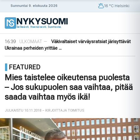
Siirry
16 °C Helsinki
Sunnuntai 9. elokuuta 2026
sisältöön
NYKYSUOMI
09:08
Rapujuhlat – Ruotsin loppukesän rituaali
VIIHDE
—
Selkeästi. Itsenäisesti. Suomesta.
19:48
Uusi valvontateknologia luo digitaalisen
ULKOMAAT
—
sormenjäljen ajoneuvon laitteista ...
16:39
Väkivaltaiset värväysratsiat järisyttävät
ULKOMAAT
—
Ukrainaa perheiden yrittäe ...
14:42
Norjalainen viikinkihauta avattiin
VIIHDE
—
12:38
Merenkurkku: Suomen muuttuva rannikko
VIIHDE
—
FEATURED
09:08
Rapujuhlat – Ruotsin loppukesän rituaali
VIIHDE
—
19:48
Uusi valvontateknologia luo digitaalisen
ULKOMAAT
—
Mies taistelee oikeutensa puolesta
sormenjäljen ajoneuvon laitteista ...
– Jos sukupuolen saa vaihtaa, pitää
saada vaihtaa myös ikä!
JULKAISTU 10.11.2018
– KIRJOITTAJA TOIMITUS