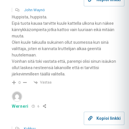
John Waynö
Huppista, huppista.
Eipä tuota kauaa tarvitte kuule kattella ulkona kun näkee
kännykkäzompieita jotka kattoo vain luuriaan eikä mitään
muuta.
Olen kuule takuulla sukuinen ollut suomessa kun sinä
valittaja, joten ei kannata liruttelijan alkaa geenitä
huutelemaan.
Voinhan sitä toki vastata että, parempi olisi sinun isäukon
ollut laskea nesteensä lakanoille että ei tarvittisi
järkevimmilleen täällä valitella.
Vastaa
0
Werneri
6
Kopioi linkki
Kukkuu