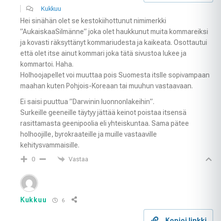
Kukkuu
Hei sinähän olet se kestokiihottunut nimimerkki
”AukaiskaaSilmänne” joka olet haukkunut muita kommareiksi
ja kovasti räksyttänyt kommariudesta ja kaikeata. Osottautui
että olet itse ainut kommari joka tätä sivustoa lukee ja
kommartoi. Haha.
Holhoojapellet voi muuttaa pois Suomesta itslle sopivampaan
maahan kuten Pohjois-Koreaan tai muuhun vastaavaan.
Ei saisi puuttua ”Darwinin luonnonlakeihin”.
Surkeille geeneille täytyy jättää keinot poistaa itsensä
rasittamasta geenipoolia eli yhteiskuntaa. Sama pätee
holhoojille, byrokraateille ja muille vastaaville
kehitysvammaisille.
Vastaa
0
Kukkuu
6
Kopioi linkki