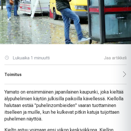
Lukuaika 1 minuutti
Jaa artikkeli
Toimitus
Yamato on ensimmäinen japanilainen kaupunki, joka kieltää
älypuhelimien käytön julkisilla paikoilla kävellessä. Kiellolla
halutaan estää "puhelinzombieiden" vaaran tuottaminen
itselleen ja muille, kun he kulkevat pitkin katuja tuijottaen
puhelimen näyttöä.
Kielto astuu voimaan ensi viikon keskiviikkona. Kiellon