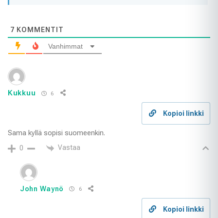
7
KOMMENTIT
Vanhimmat
Kukkuu
6
Kopioi linkki
Sama kyllä sopisi suomeenkin.
Vastaa
0
John Waynö
6
Kopioi linkki