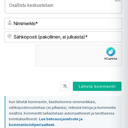
4000
Ni
Sä
(pa
ei
jul
Kun lähetät kommentin, käsittelemme nimimerkkiäsi,
sähköpostiosoitettasi (ei julkaista), teknisiä tietoja ja kommentin
sisältöä. Kommentti tarkastetaan automaattisesti ja tarvittaessa
toimituksellisesti.
Lue tietosuojaseloste ja
kommentointiperiaatteet.