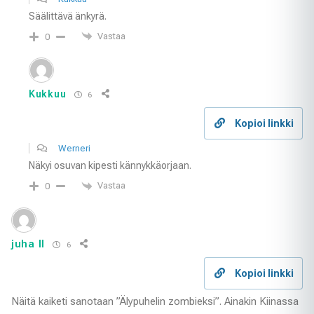
Säälittävä änkyrä.
Vastaa
0
Kukkuu
6
Kopioi linkki
Werneri
Näkyi osuvan kipesti kännykkäorjaan.
Vastaa
0
juha II
6
Kopioi linkki
Näitä kaiketi sanotaan ”Älypuhelin zombieksi”. Ainakin Kiinassa