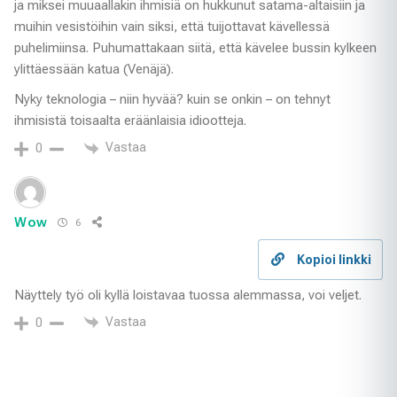
ja miksei muuaallakin ihmisiä on hukkunut satama-altaisiin ja
muihin vesistöihin vain siksi, että tuijottavat kävellessä
puhelimiinsa. Puhumattakaan siitä, että kävelee bussin kylkeen
ylittäessään katua (Venäjä).
Nyky teknologia – niin hyvää? kuin se onkin – on tehnyt
ihmisistä toisaalta eräänlaisia idiootteja.
Vastaa
0
Wow
6
Kopioi linkki
Näyttely työ oli kyllä loistavaa tuossa alemmassa, voi veljet.
Vastaa
0