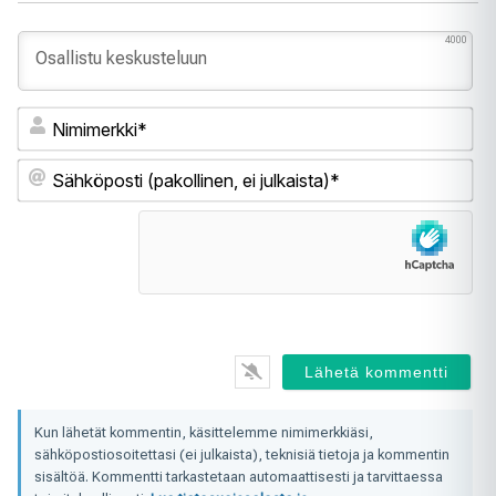
4000
Ni
Sä
(pa
ei
jul
Kun lähetät kommentin, käsittelemme nimimerkkiäsi,
sähköpostiosoitettasi (ei julkaista), teknisiä tietoja ja kommentin
sisältöä. Kommentti tarkastetaan automaattisesti ja tarvittaessa