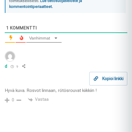
toimituksellisesti.
Lue tietosuojaseloste ja
kommentointiperiaatteet.
1
KOMMENTTI
Vanhimmat
d
9
Kopioi linkki
Hyvä kuva. Rosvot linnaan, rötösrouvat kiikkiin !
Vastaa
0