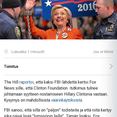
Lukuaika 1 minuutti
Jaa artikkeli
Toimitus
The Hill
raportoi
, että kaksi FBI-lähdettä kertoi Fox
News:sille, että Clinton Foundation -tutkimus tulnee
johtamaan syytteen nostamiseen Hillary Clintonia vastaan.
Kysymys on mahdollisista
väärinkäytöksistä
.
FBI sanoo, että sillä on "paljon" todisteita ja että niitä kertyy
joka päivä lisää "lumivyöryn lailla". Tämän lisäksi, Fox